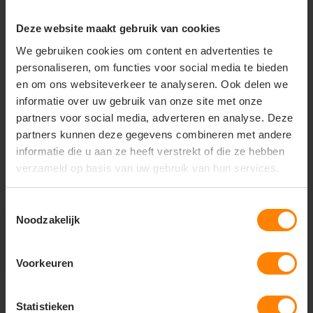
Deze website maakt gebruik van cookies
+31(0)418 511 972
We gebruiken cookies om content en advertenties te
info@joboworkwear.nl
personaliseren, om functies voor social media te bieden
en om ons websiteverkeer te analyseren. Ook delen we
informatie over uw gebruik van onze site met onze
partners voor social media, adverteren en analyse. Deze
partners kunnen deze gegevens combineren met andere
Schrijf je in voor exclusief
informatie die u aan ze heeft verstrekt of die ze hebben
nieuws & updates
verzameld op basis van uw gebruik van hun services.
Toestemmingsselectie
Noodzakelijk
Abonneer
* Lees hier de wettelijke beperkingen
Voorkeuren
Statistieken