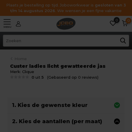
Plaats je bestelling op tijd. Joboworkwear is
gesloten van 3
t/m 14 augustus 2026
. We wensen je een fijne vakantie
0
0
MENU
Home
Custer ladies licht gewatteerde jas
Merk:
Clique
0
uit
5
(Gebaseerd op 0 reviews)
1. Kies de gewenste kleur
2. Kies de aantallen (per maat)