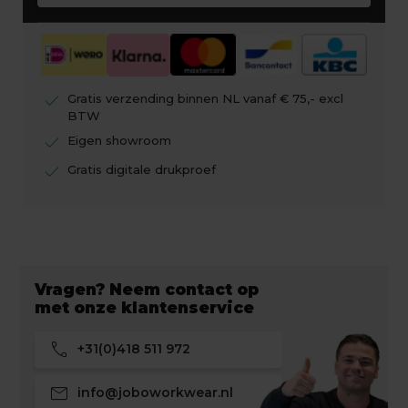
check
Gratis verzending binnen NL vanaf € 75,- excl
BTW
check
Eigen showroom
check
Gratis digitale drukproef
Vragen? Neem contact op
met onze klantenservice
call
+31(0)418 511 972
mail
info@joboworkwear.nl