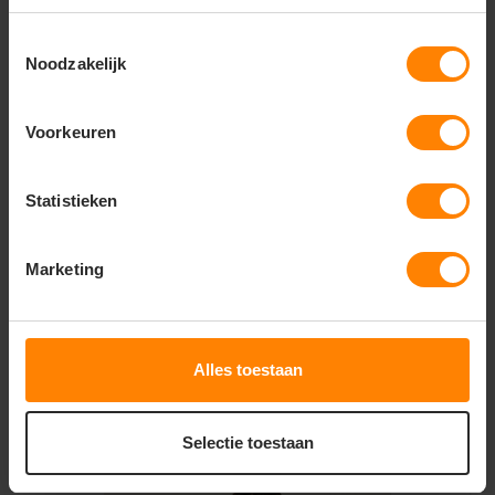
Belangrijkste kenmerken:
Toestemmingsselectie
Noodzakelijk
Constructie:
Licht gewatteerde voering voor
comfortabele warmte zonder extra gewicht
Pasvorm:
Elegant getailleerde damespasvorm
Voorkeuren
voor een stijlvol, modern en sportief silhouet
Functionaliteit:
Stevige frontrits en praktische
Statistieken
zijzakken met ritssluiting
Comfort:
Soepele en ademende stof die prettig
meebeweegt
Marketing
Veredeling:
Glad buitenmateriaal van topkwaliteit,
ideaal voor een luxe borduring of strakke
bedrukking
Alles toestaan
Gerelateerde producten
Selectie toestaan