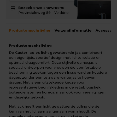
store
Bezoek onze showroom:
Provincialeweg 59 - Velddriel
Productomschrijving
Verzendinformatie
Accessoir
Productomschrijving
De
Custer ladies licht gewatteerde jas
combineert
een eigentijds, sportief design met lichte isolatie en
optimaal draagcomfort. Deze stijlvolle damesjas is
speciaal ontworpen voor vrouwen die comfortabele
bescherming zoeken tegen een frisse wind en koudere
dagen, zonder een te zware winterjas te hoeven
dragen. Het is een uitstekende keuze voor
representatieve bedrijfskleding in de retail, logistiek,
buitendiensten en horeca, maar ook voor verenigingen
en dagelijks gebruik.
Het jack heeft een licht gewatteerde vulling die de
kern van het lichaam aangenaam warm houdt. De
soepele materialen zorgen voor uitstekende