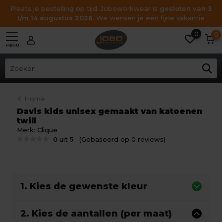
Plaats je bestelling op tijd. Joboworkwear is
gesloten van 3
t/m 14 augustus 2026
. We wensen je een fijne vakantie
0
0
MENU
Home
Davis kids unisex gemaakt van katoenen
twill
Merk:
Clique
0
uit
5
(Gebaseerd op 0 reviews)
1. Kies de gewenste kleur
2. Kies de aantallen (per maat)