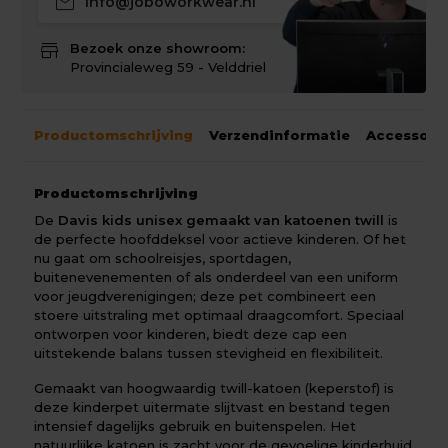
mail
info@joboworkwear.nl
store
Bezoek onze showroom:
Provincialeweg 59 - Velddriel
Productomschrijving
Verzendinformatie
Accessoir
Productomschrijving
De
Davis kids unisex gemaakt van katoenen twill
is
de perfecte hoofddeksel voor actieve kinderen. Of het
nu gaat om schoolreisjes, sportdagen,
buitenevenementen of als onderdeel van een uniform
voor jeugdverenigingen; deze pet combineert een
stoere uitstraling met optimaal draagcomfort. Speciaal
ontworpen voor kinderen, biedt deze cap een
uitstekende balans tussen stevigheid en flexibiliteit.
Gemaakt van hoogwaardig twill-katoen (keperstof) is
deze kinderpet uitermate slijtvast en bestand tegen
intensief dagelijks gebruik en buitenspelen. Het
natuurlijke katoen is zacht voor de gevoelige kinderhuid