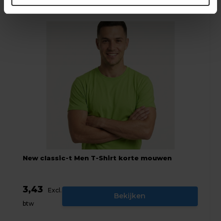
New classic-t Men T-Shirt korte mouwen
3,43
Excl.
Bekijken
btw