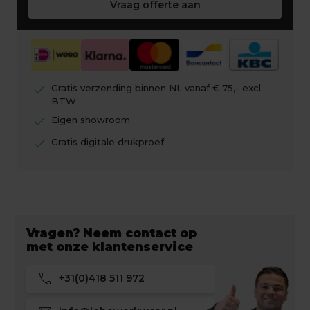
Vraag offerte aan
check
Gratis verzending binnen NL vanaf € 75,- excl
BTW
check
Eigen showroom
check
Gratis digitale drukproef
Vragen? Neem contact op
met onze klantenservice
call
+31(0)418 511 972