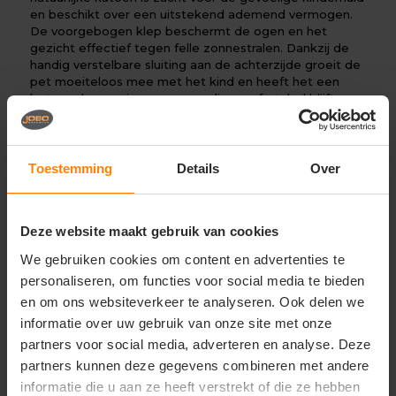
en beschikt over een uitstekend ademend vermogen.
De voorgebogen klep beschermt de ogen en het
gezicht effectief tegen felle zonnestralen. Dankzij de
handig verstelbare sluiting aan de achterzijde groeit de
pet moeiteloos mee met het kind en heeft het een
betrouwbare unisex-pasvorm die comfortabel blijft
zitten zonder af te zakken. De omzoomde ventilatie-
oogjes aan de bovenzijde zorgen bovendien voor een
constante toevoer van frisse lucht, wat oververhitting
tijdens actieve spelletjes op warme dagen helpt te
Toestemming
Details
Over
voorkomen.
Perfect voor:
Deze website maakt gebruik van cookies
Comfortabele en uniforme hoofdbedekking voor
We gebruiken cookies om content en advertenties te
scholen, scouting, sportclubs en jeugdverenigingen
personaliseren, om functies voor social media te bieden
Herkenbare en veilige accessoires voor
en om ons websiteverkeer te analyseren. Ook delen we
vakantiekampen, buitenschoolse opvang en
informatie over uw gebruik van onze site met onze
evenementen
partners voor social media, adverteren en analyse. Deze
Leuke en functionele merchandise of
partners kunnen deze gegevens combineren met andere
weggevertjes voor kindvriendelijke merken en
informatie die u aan ze heeft verstrekt of die ze hebben
promotieacties