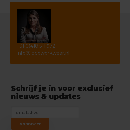
+31(0)418 511 972
info@joboworkwear.nl
Schrijf je in voor exclusief
nieuws & updates
Abonneer