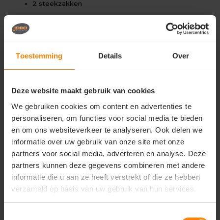
2 steekzakken
2 achterzakken
Dijbeenzak
Meterzak
Toestemming
Details
Over
GSM-zak
Pasvorm & afwerking
Deze website maakt gebruik van cookies
We gebruiken cookies om content en advertenties te
Regular fit
personaliseren, om functies voor social media te bieden
Verstelbare tailleband
en om ons websiteverkeer te analyseren. Ook delen we
Ritssluiting met knoop
informatie over uw gebruik van onze site met onze
partners voor social media, adverteren en analyse. Deze
Materiaal & kwaliteit
partners kunnen deze gegevens combineren met andere
Polyester/katoen mix
informatie die u aan ze heeft verstrekt of die ze hebben
verzameld op basis van uw gebruik van hun services.
Duurzaam en kleurvast
OEKO-TEX® Standard 100
Toestemmingsselectie