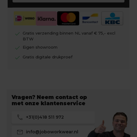
check
Gratis verzending binnen NL vanaf € 75,- excl
BTW
check
Eigen showroom
check
Gratis digitale drukproef
Vragen? Neem contact op
met onze klantenservice
call
+31(0)418 511 972
mail
info@joboworkwear.nl