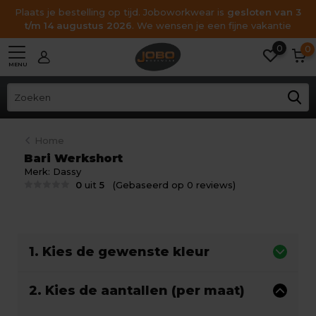
Plaats je bestelling op tijd. Joboworkwear is
gesloten van 3
t/m 14 augustus 2026
. We wensen je een fijne vakantie
0
0
MENU
Home
Bari Werkshort
Merk:
Dassy
0
uit
5
(Gebaseerd op 0 reviews)
1. Kies de gewenste kleur
2. Kies de aantallen (per maat)