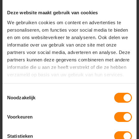
Deze website maakt gebruik van cookies
+31(0)418 511 972
We gebruiken cookies om content en advertenties te
info@joboworkwear.nl
personaliseren, om functies voor social media te bieden
en om ons websiteverkeer te analyseren. Ook delen we
informatie over uw gebruik van onze site met onze
partners voor social media, adverteren en analyse. Deze
partners kunnen deze gegevens combineren met andere
Schrijf je in voor exclusief
informatie die u aan ze heeft verstrekt of die ze hebben
nieuws & updates
verzameld op basis van uw gebruik van hun services.
Toestemmingsselectie
Noodzakelijk
Abonneer
* Lees hier de wettelijke beperkingen
Voorkeuren
Statistieken