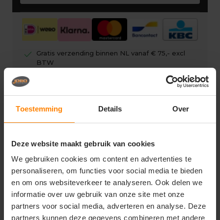
check
Gratis verzending binnen NL vanaf € 75,- excl
BTW
check
Eigen showroom
check
Gratis digitale drukproef
Toestemming
Details
Over
Deze website maakt gebruik van cookies
Vragen? Neem contact op
We gebruiken cookies om content en advertenties te
met onze klantenservice
personaliseren, om functies voor social media te bieden
en om ons websiteverkeer te analyseren. Ook delen we
call
+31(0)418 511 972
informatie over uw gebruik van onze site met onze
partners voor social media, adverteren en analyse. Deze
mail
info@joboworkwear.nl
partners kunnen deze gegevens combineren met andere