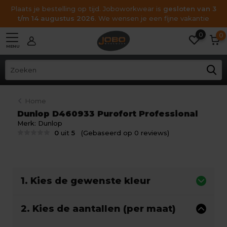
Plaats je bestelling op tijd. Joboworkwear is
gesloten van 3
t/m 14 augustus 2026
. We wensen je een fijne vakantie
0
0
MENU
Home
Dunlop D460933 Purofort Professional
Merk:
Dunlop
0
uit
5
(Gebaseerd op 0 reviews)
1. Kies de gewenste kleur
2. Kies de aantallen (per maat)