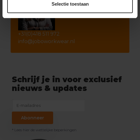
Selectie toestaan
+31(0)418 511 972
info@joboworkwear.nl
Schrijf je in voor exclusief
nieuws & updates
Abonneer
* Lees hier de wettelijke beperkingen