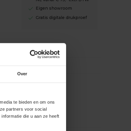
check
Eigen showroom
check
Gratis digitale drukproef
Over
 media te bieden en om ons
ze partners voor social
nformatie die u aan ze heeft