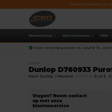
Plaats je bestelling op t
Werkkleding
Werkschoenen
PBM
Gratis verzending binnen NL vanaf € 75,- exc
Home
Dunlop D760933 Purof
Merk:
Dunlop
| Reviews:
0
uit
5
(
Vragen? Neem contact
op met onze
klantenservice