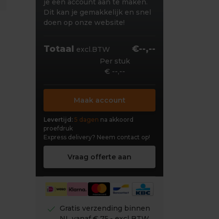
je een account aan te maken.
Dit kan je gemakkelijk en snel
doen op onze website!
Totaal
€--,--
excl.BTW
Per stuk
€ --,--
Maak account
Levertijd:
5 dagen
na akkoord
proefdruk
Express delivery?
Neem contact op!
Vraag offerte aan
check
Gratis verzending binnen
NL vanaf € 75,- excl BTW