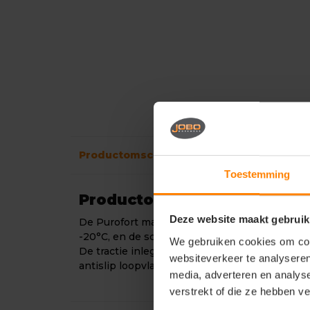
Productomschrijving
Verzendinformati
Toestemming
Productomschrijving
Deze website maakt gebruik
De Purofort materiaaltechnologie biedt isolat
-20°C, en de schokdempende zool biedt comfor
We gebruiken cookies om cont
De tractie inlegzool biedt een verbeterde grip
websiteverkeer te analyseren
antislip loopvlak voor praktisch gebruik. 1908
media, adverteren en analys
verstrekt of die ze hebben v