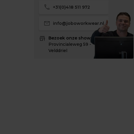
call
+31(0)418 511 972
mail
info@joboworkwear.nl
store
Bezoek onze showroom:
Provincialeweg 59 -
Velddriel