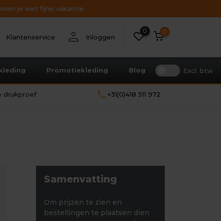
sen je een fijne vakantie
0
nt
person
0
Klantenservice
Inloggen
kleding
Promotiekleding
Blog
Excl. btw
call
le drukproef
+31(0)418 511 972
Samenvatting
Om prijzen te zien en
bestellingen te plaatsen dien