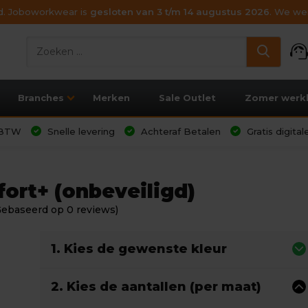
ijd. Joboworkwear is
gesloten van 3 t/m 14 augustus 2026
. We wen
support_age
Branches
Merken
Sale Outlet
Zomer werk
l BTW
Snelle levering
Achteraf Betalen
Gratis digita
ort+ (onbeveiligd)
Gebaseerd op 0 reviews)
1. Kies de gewenste kleur
2. Kies de aantallen (per maat)