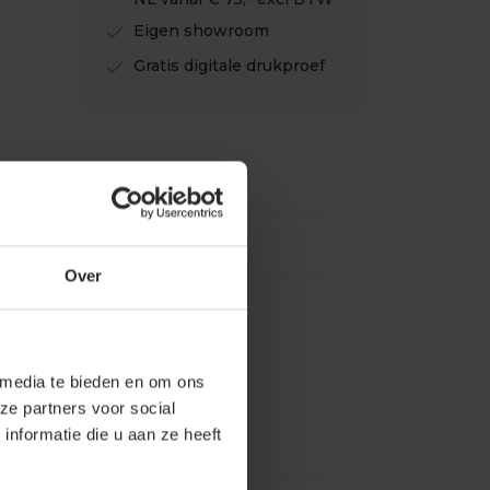
check
Eigen showroom
check
Gratis digitale drukproef
Over
 media te bieden en om ons
ze partners voor social
nformatie die u aan ze heeft