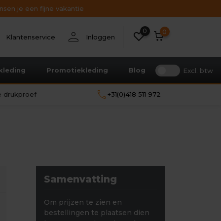
sen je een fijne vakantie
0
nt
person
0
Klantenservice
Inloggen
kleding
Promotiekleding
Blog
Excl. btw
call
le drukproef
+31(0)418 511 972
Samenvatting
Om prijzen te zien en
bestellingen te plaatsen dien