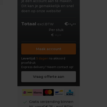
je een account aan te maken.
Dit kan je gemakkelijk en snel
doen op onze website!
Totaal
€--,--
excl.BTW
Per stuk
€ --,--
Maak account
Levertijd:
5 dagen
na akkoord
proefdruk
Express delivery?
Neem contact op!
Vraag offerte aan
check
Gratis verzending binnen
NL vanaf € 75,- excl BTW