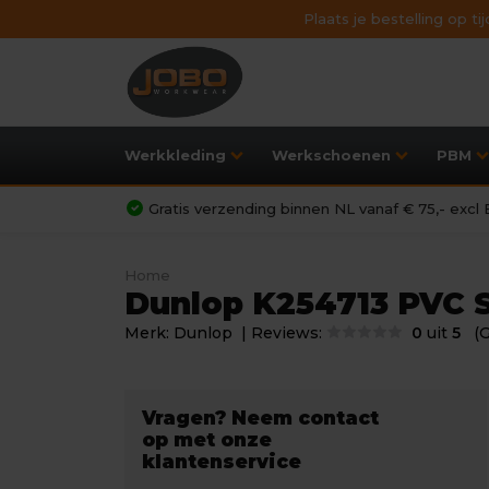
Plaats je bestelling op t
Werkkleding
Werkschoenen
PBM
Gratis verzending binnen NL vanaf € 75,- exc
Home
Dunlop K254713 PVC S
Merk:
Dunlop
| Reviews:
0
uit
5
(
Vragen? Neem contact
op met onze
klantenservice