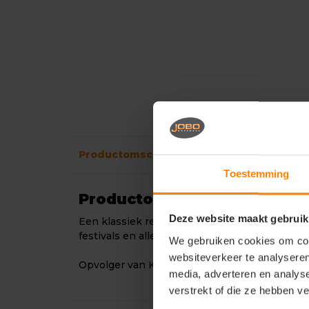
Productomschrijving
Verzendinformati
Toestemming
Productomschrijving
Deze website maakt gebruik
Een klassiek retro-ontwerp, met deze Dunlop 
festivals en alle buitenactiviteiten.
We gebruiken cookies om cont
websiteverkeer te analyseren
Opvolger van K254711
media, adverteren en analys
verstrekt of die ze hebben v