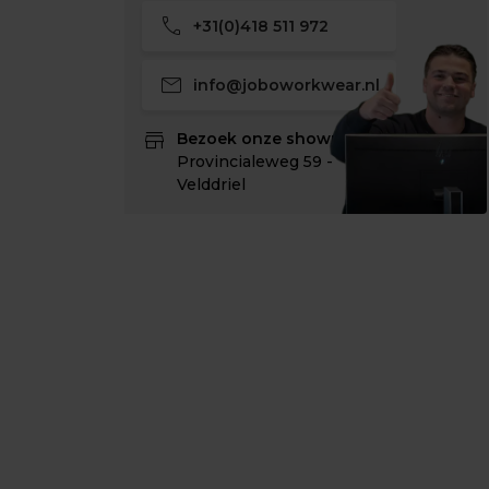
call
+31(0)418 511 972
mail
info@joboworkwear.nl
store
Bezoek onze showroom:
Provincialeweg 59 -
Velddriel