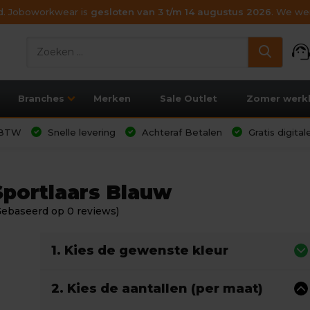
ijd. Joboworkwear is
gesloten van 3 t/m 14 augustus 2026
. We wen
support_age
Branches
Merken
Sale Outlet
Zomer werk
l BTW
Snelle levering
Achteraf Betalen
Gratis digita
portlaars Blauw
Gebaseerd op 0 reviews)
1. Kies de gewenste kleur
2. Kies de aantallen (per maat)