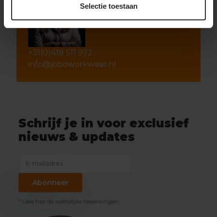
Selectie toestaan
+31(0)418 511 972
info@joboworkwear.nl
Schrijf je in voor exclusief
nieuws & updates
Abonneer
* Lees hier de wettelijke beperkingen