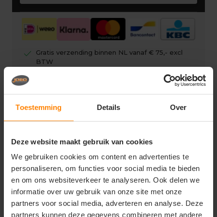
check
Gratis verzending binnen NL vanaf € 75,- excl
BTW
check
Eigen showroom
check
Gratis digitale drukproef
Toestemming
Details
Over
Deze website maakt gebruik van cookies
Vragen? Neem contact op
We gebruiken cookies om content en advertenties te
met onze klantenservice
personaliseren, om functies voor social media te bieden
en om ons websiteverkeer te analyseren. Ook delen we
call
+31(0)418 511 972
informatie over uw gebruik van onze site met onze
partners voor social media, adverteren en analyse. Deze
mail
info@joboworkwear.nl
partners kunnen deze gegevens combineren met andere