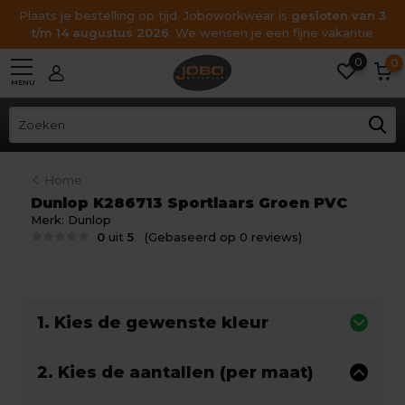
Plaats je bestelling op tijd. Joboworkwear is
gesloten van 3
t/m 14 augustus 2026
. We wensen je een fijne vakantie
0
0
MENU
Home
Dunlop K286713 Sportlaars Groen PVC
Merk:
Dunlop
0
uit
5
(Gebaseerd op 0 reviews)
1. Kies de gewenste kleur
2. Kies de aantallen (per maat)