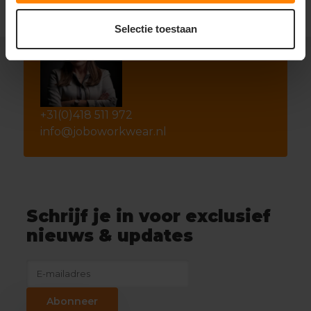
Selectie toestaan
+31(0)418 511 972
info@joboworkwear.nl
Schrijf je in voor exclusief
nieuws & updates
Abonneer