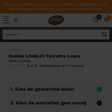
Plaats je bestelling op tijd. Joboworkwear is
gesloten van 3
t/m 14 augustus 2026
. We wensen je een fijne vakantie
0
0
MENU
Home
Dunlop LJ0KL01 TerraPro Laars
Merk:
Dunlop
0
uit
5
(Gebaseerd op 0 reviews)
1. Kies de gewenste kleur
2. Kies de aantallen (per maat)