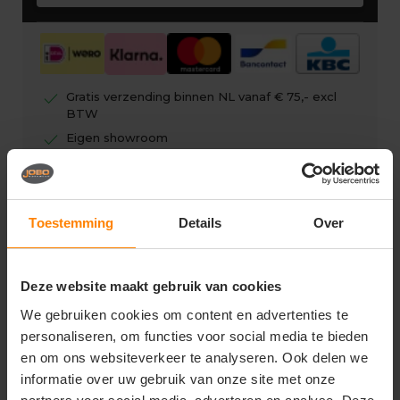
check
Gratis verzending binnen NL vanaf € 75,- excl
BTW
check
Eigen showroom
check
Gratis digitale drukproef
Toestemming
Details
Over
Vragen? Neem contact op
Deze website maakt gebruik van cookies
met onze klantenservice
We gebruiken cookies om content en advertenties te
personaliseren, om functies voor social media te bieden
call
+31(0)418 511 972
en om ons websiteverkeer te analyseren. Ook delen we
informatie over uw gebruik van onze site met onze
mail
info@joboworkwear.nl