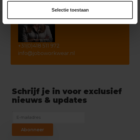
Selectie toestaan
+31(0)418 511 972
info@joboworkwear.nl
Schrijf je in voor exclusief
nieuws & updates
Abonneer