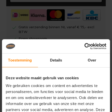
check
Gratis verzending binnen NL vanaf € 75,- excl
BTW
check
Eigen showroom
check
Gratis digitale drukproef
Toestemming
Details
Over
Deze website maakt gebruik van cookies
Vragen? Neem contact op
met onze klantenservice
We gebruiken cookies om content en advertenties te
personaliseren, om functies voor social media te bieden
call
+31(0)418 511 972
en om ons websiteverkeer te analyseren. Ook delen we
informatie over uw gebruik van onze site met onze
mail
info@joboworkwear.nl
partners voor social media, adverteren en analyse. Deze