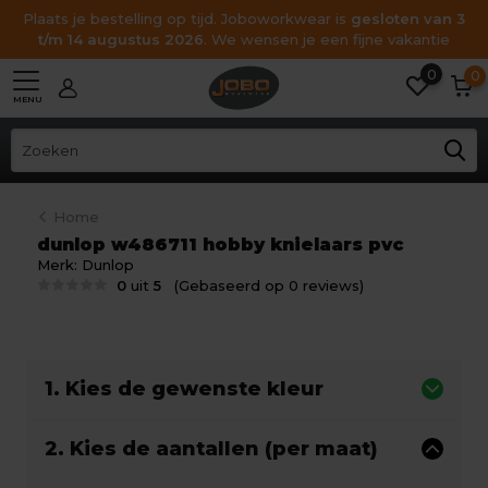
Plaats je bestelling op tijd. Joboworkwear is
gesloten van 3
t/m 14 augustus 2026
. We wensen je een fijne vakantie
0
0
MENU
Home
dunlop w486711 hobby knielaars pvc
Merk:
Dunlop
0
uit
5
(Gebaseerd op 0 reviews)
1. Kies de gewenste kleur
2. Kies de aantallen (per maat)