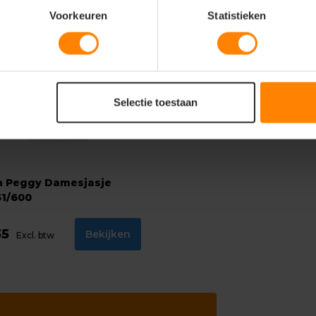
Voorkeuren
Statistieken
Selectie toestaan
n Peggy Damesjasje
1/600
35
Bekijken
Excl. btw