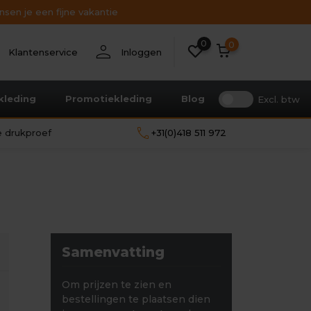
sen je een fijne vakantie
0
nt
person
0
Klantenservice
Inloggen
kleding
Promotiekleding
Blog
Excl. btw
call
le drukproef
+31(0)418 511 972
Samenvatting
Om prijzen te zien en
bestellingen te plaatsen dien