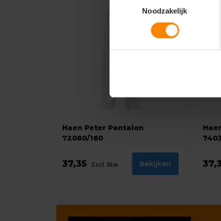
Noodzakelijk
Haen Peter Pantalon
Hae
72080/160
7403
37,35
37,
Bekijken
Excl. btw