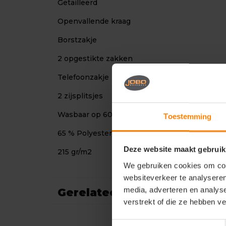
Getailleerd
Openvallende kraag
Borstzakje
2 opgestikte zakken
Telefoonzakje
2 zijsplitsjes
Wasbaar op 60 graden
Toestemming
65 % Polyester / 35 % Katoen
Deze website maakt gebruik
215 gr/m2
We gebruiken cookies om cont
websiteverkeer te analyseren
media, adverteren en analys
Gerelateerde producten
verstrekt of die ze hebben v
Toestemmingsselectie