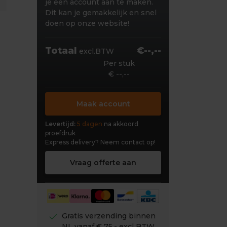
je een account aan te maken.
Dit kan je gemakkelijk en snel
doen op onze website!
Totaal
€--,--
excl.BTW
Per stuk
€ --,--
Maak account
Levertijd:
5 dagen
na akkoord
proefdruk
Express delivery?
Neem contact op!
Vraag offerte aan
check
Gratis verzending binnen
NL vanaf € 75,- excl BTW