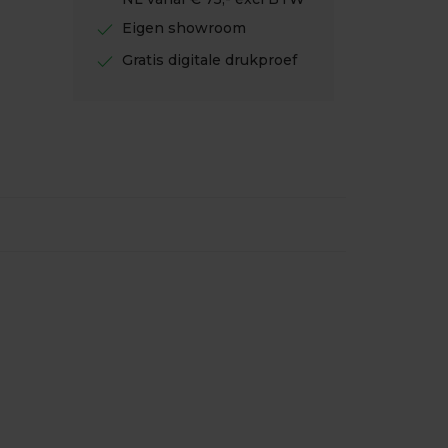
check
Eigen showroom
check
Gratis digitale drukproef