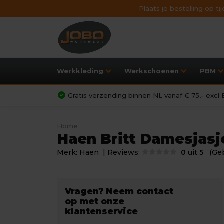
Plaats je bestelling op t
Werkkleding
Werkschoenen
PBM
Gratis verzending binnen NL vanaf € 75,- exc
Home
Haen Britt Damesjasj
Merk:
Haen
| Reviews:
0
uit
5
(Ge
Vragen? Neem contact
op met onze
klantenservice