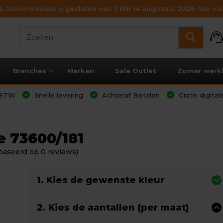
ijd. Joboworkwear is
gesloten van 3 t/m 14 augustus 2026
. We wen
support_age
Branches
Merken
Sale Outlet
Zomer werk
l BTW
Snelle levering
Achteraf Betalen
Gratis digita
e 73600/181
baseerd op 0 reviews)
1. Kies de gewenste kleur
2. Kies de aantallen (per maat)