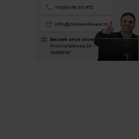
call
+31(0)418 511 972
mail
info@joboworkwear.nl
store
Bezoek onze showroom:
Provincialeweg 59 -
Velddriel