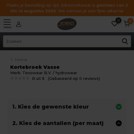
Plaats je bestelling op tijd. Joboworkwear is
gesloten van 3
t/m 14 augustus 2026
. We wensen je een fijne vakantie
0
0
MENU
Home
Kortebroek Vasse
Merk:
Texowear B.V. / hydrowear
0
uit
5
(Gebaseerd op 0 reviews)
1. Kies de gewenste kleur
2. Kies de aantallen (per maat)