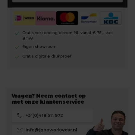
check
Gratis verzending binnen NL vanaf € 75,- excl
BTW
check
Eigen showroom
check
Gratis digitale drukproef
Vragen? Neem contact op
met onze klantenservice
call
+31(0)418 511 972
mail
info@joboworkwear.nl