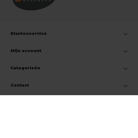
Klantenservice
Mijn account
Categorieën
Contact
© Copyright 2026
Jobo Workwear
Onderdeel van CTG Group B.V.