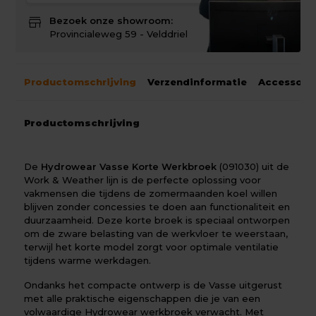
store
Bezoek onze showroom:
Provincialeweg 59 - Velddriel
Productomschrijving
Verzendinformatie
Accessoir
Productomschrijving
De
Hydrowear Vasse Korte Werkbroek
(091030) uit de
Work & Weather lijn is de perfecte oplossing voor
vakmensen die tijdens de zomermaanden koel willen
blijven zonder concessies te doen aan functionaliteit en
duurzaamheid. Deze korte broek is speciaal ontworpen
om de zware belasting van de werkvloer te weerstaan,
terwijl het korte model zorgt voor optimale ventilatie
tijdens warme werkdagen.
Ondanks het compacte ontwerp is de Vasse uitgerust
met alle praktische eigenschappen die je van een
volwaardige Hydrowear werkbroek verwacht. Met