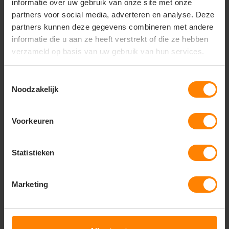
informatie over uw gebruik van onze site met onze
Extreem Slijtvast:
Vervaardigd uit robuust
partners voor social media, adverteren en analyse. Deze
materiaal dat bestand is tegen schuren en
partners kunnen deze gegevens combineren met andere
intensieve belasting.
informatie die u aan ze heeft verstrekt of die ze hebben
Maximale Opbergruimte:
Voorzien van diverse
verzameld op basis van uw gebruik van hun services.
functionele zakken, inclusief een duimstokzak en
dijbeenzakken.
Toestemmingsselectie
Optimale Pasvorm:
Ergonomisch ontwerp dat
Noodzakelijk
volledige bewegingsvrijheid biedt tijdens het
werken.
Versterkte Afwerking:
Voorzien van stevige
Voorkeuren
stiksels op kritieke drukpunten voor een extra
lange levensduur.
Statistieken
Onderhoudsvriendelijk:
Kleurvast en vormvast
materiaal, zelfs na veelvuldig industrieel wassen.
Marketing
Gerelateerde producten