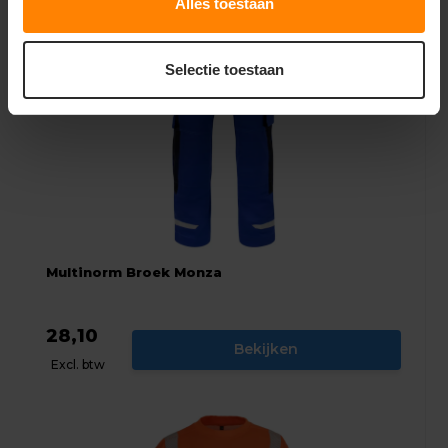
Alles toestaan
Selectie toestaan
Multinorm Broek Monza
28,10
Bekijken
Excl. btw