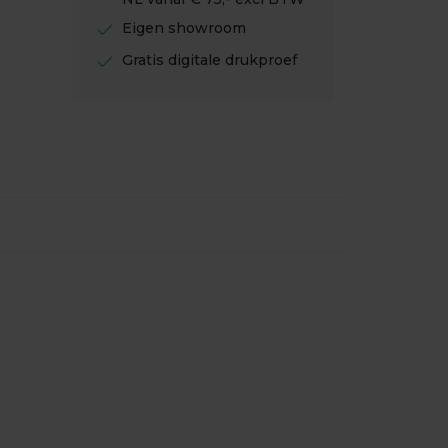
check
Eigen showroom
check
Gratis digitale drukproef