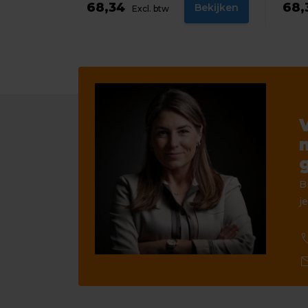
68,34
68,
Bekijken
Excl. btw
B
je
ca
ma