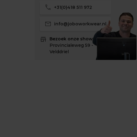
call
+31(0)418 511 972
mail
info@joboworkwear.nl
store
Bezoek onze showroom:
Provincialeweg 59 -
Velddriel