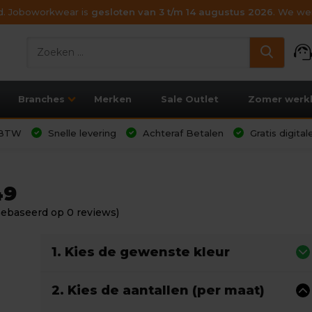
ijd. Joboworkwear is
gesloten van 3 t/m 14 augustus 2026
. We wen
support_age
Branches
Merken
Sale Outlet
Zomer werk
l BTW
Snelle levering
Achteraf Betalen
Gratis digita
49
Gebaseerd op 0 reviews)
1. Kies de gewenste kleur
2. Kies de aantallen (per maat)