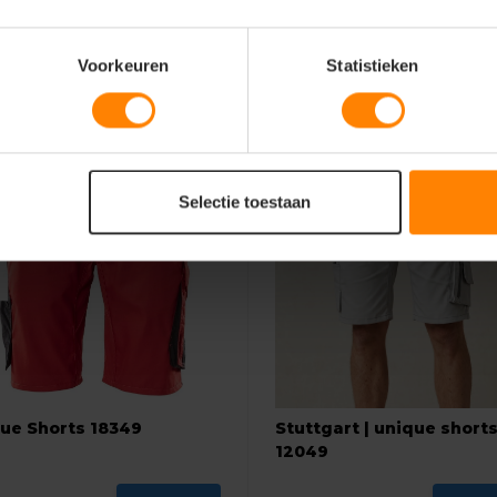
Voorkeuren
Statistieken
Selectie toestaan
ue Shorts 18349
Stuttgart | unique short
12049