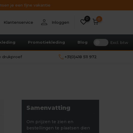
sen je een fijne vakantie
0
nt
person
0
Klantenservice
Inloggen
kleding
Promotiekleding
Blog
Excl. btw
call
le drukproef
+31(0)418 511 972
Samenvatting
Om prijzen te zien en
bestellingen te plaatsen dien