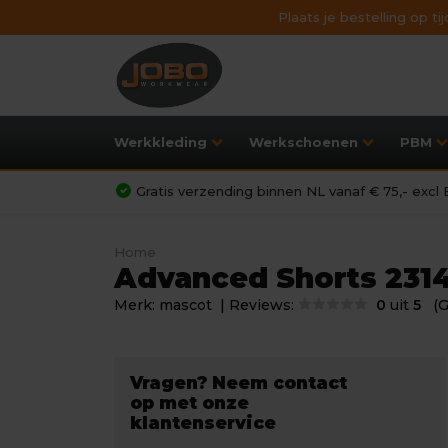
Plaats je bestelling op t
Werkkleding
Werkschoenen
PBM
Gratis verzending binnen NL vanaf € 75,- exc
Home
Advanced Shorts 231
Merk:
mascot
| Reviews:
0
uit
5
(
Vragen? Neem contact
op met onze
klantenservice