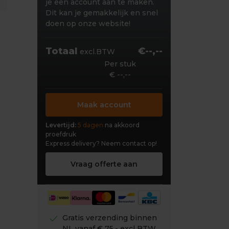
je een account aan te maken.
Dit kan je gemakkelijk en snel
doen op onze website!
Totaal
€--,--
excl.BTW
Per stuk
€ --,--
Maak account
Levertijd:
5 dagen
na akkoord
proefdruk
Express delivery?
Neem contact op!
Vraag offerte aan
check
Gratis verzending binnen
NL vanaf € 75,- excl BTW