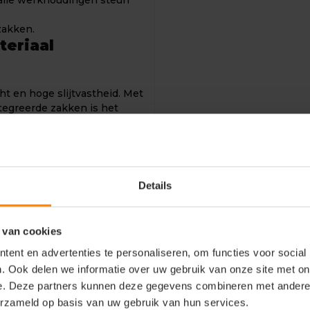
 alle werkhoudingen steun
akken.
eriaal
 en hoge slijtvastheid. Met
tegreerde zakken is het
 Tweevoudig gestikt bij de
emlussen. Gulp met rits.
us aan beide zijden van de
k. Duimstokzak van CORDURA®
gen van een mes.
Details
ngen.
 van cookies
ent en advertenties te personaliseren, om functies voor social
e wordt net boven de navel
. Ook delen we informatie over uw gebruik van onze site met on
e. Deze partners kunnen deze gegevens combineren met andere i
erzameld op basis van uw gebruik van hun services.