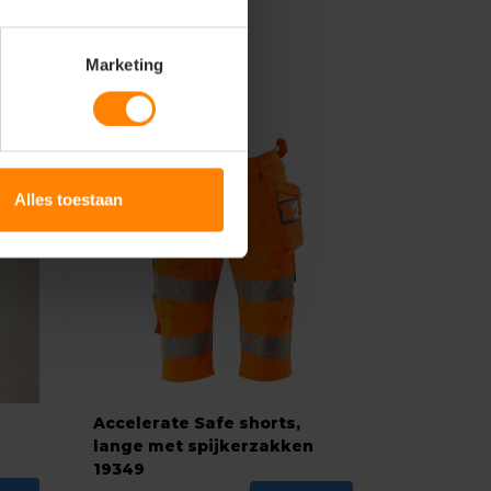
Marketing
Alles toestaan
s
Accelerate Safe shorts,
lange met spijkerzakken
19349