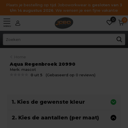
Plaats je bestelling op tijd. Joboworkwear is
gesloten van 3
t/m 14 augustus 2026
. We wensen je een fijne vakantie
0
0
MENU
Home
Aqua Regenbroek 20990
Merk:
mascot
0
uit
5
(Gebaseerd op 0 reviews)
1. Kies de gewenste kleur
2. Kies de aantallen (per maat)