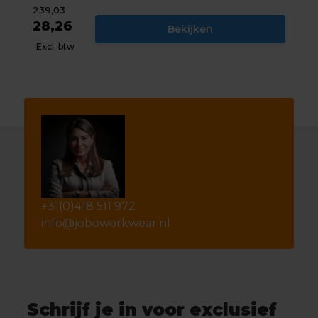
239,03
28,26
Bekijken
Excl. btw
+31(0)418 511 972
info@joboworkwear.nl
Schrijf je in voor exclusief