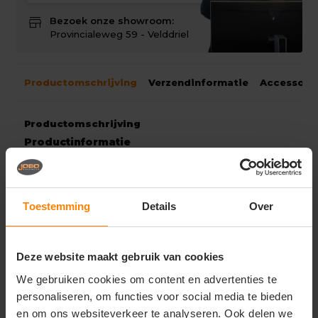
store
Bezoek onze showroom:
Provincialeweg 59 - Velddriel
Productomschrijving
Verzendinformatie
Accessoir
Productomschrijving
Productinformatie
Wind- en waterdicht.
Waterdicht met gelaste naden.
Elastiek in de taille.
Drukknoopregulering bij de enkels.
Toestemming
Details
Over
Hoofdmateriaal/bovenmateriaal
60% polyester/40% polyurethan
200 g/m²
Deze website maakt gebruik van cookies
Wind- en waterdicht. Gelaste naden. Elastiek in de
taille. Verstelbare drukknoopsluiting bij de voet.
We gebruiken cookies om content en advertenties te
personaliseren, om functies voor social media te bieden
Onder voorbehoud van productveranderingen.
en om ons websiteverkeer te analyseren. Ook delen we