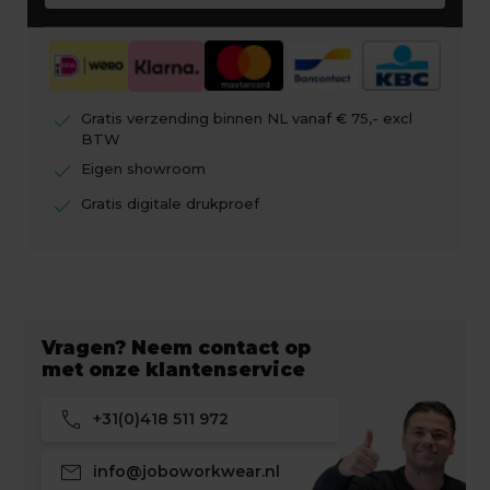
check
Gratis verzending binnen NL vanaf € 75,- excl
BTW
check
Eigen showroom
check
Gratis digitale drukproef
Vragen? Neem contact op
met onze klantenservice
call
+31(0)418 511 972
mail
info@joboworkwear.nl