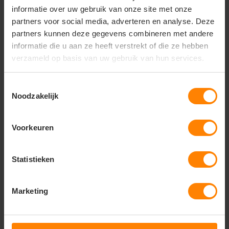
Opmerkingen
informatie over uw gebruik van onze site met onze
Maatschema: K1 – De omvang van de taille wordt
partners voor social media, adverteren en analyse. Deze
net boven de navel gemeten (zie maattabel).
partners kunnen deze gegevens combineren met andere
informatie die u aan ze heeft verstrekt of die ze hebben
verzameld op basis van uw gebruik van hun services.
Gerelateerde producten
Toestemmingsselectie
Noodzakelijk
Voorkeuren
Statistieken
Marketing
Aqua Regenjas 20901