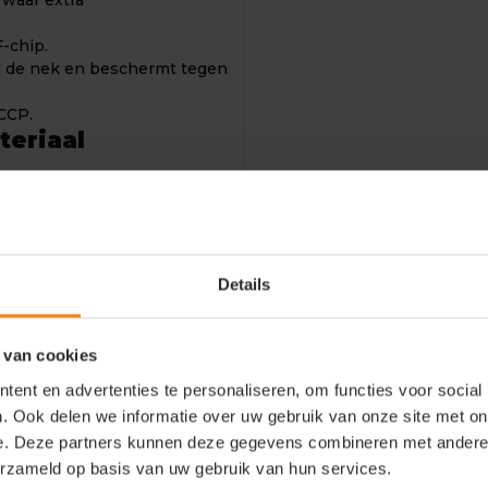
 waar extra
-chip.
nd de nek en beschermt tegen
CCP.
eriaal
roduct zijn voorzien van
mde kraag, sluit goed aan
t bij de pols. Split aan
Details
ukknopen. Metalen
F-chip en UHF-chip.
roduct kan industrieel
 van cookies
ent en advertenties te personaliseren, om functies voor social
ngen.
. Ook delen we informatie over uw gebruik van onze site met on
e. Deze partners kunnen deze gegevens combineren met andere i
erzameld op basis van uw gebruik van hun services.