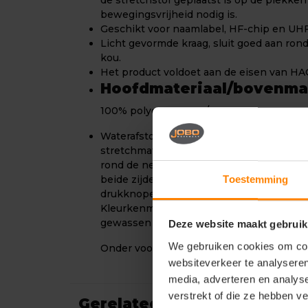
de stretchstof geplaatst is op de plekken
bewegingsvrijheid nodig is.
Geschikt voor naamlabel, HF-chip en UHF
Licht gevormde kraag, sluit goed aan ro
kou.
Het product voldoet aan de eisen van HA
Hoofdmateriaal/bovenmat
100% polyester
260 g/m²
Waterafstotend. Bepaalde delen van het p
stretchmateriaal. Hoge kraag. Licht gevor
rond de nek en beschermd tegen kou. Trico
Toestemming
beide zijden. Sluiting met verborgen dr
drukknopen. Geschikt voor naamlabel, H
Kleurkenmerk voor maataanduiding. Het p
gewassen worden.
Deze website maakt gebruik
We gebruiken cookies om cont
Onder voorbehoud van productveranderi
websiteverkeer te analyseren
media, adverteren en analys
verstrekt of die ze hebben v
Gerelateerde producten