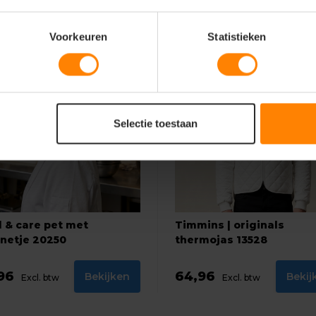
Voorkeuren
Statistieken
Selectie toestaan
 & care pet met
Timmins | originals
netje 20250
thermojas 13528
,96
64,96
Bekijken
Bekij
Excl. btw
Excl. btw