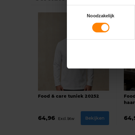
Toestemmingsselectie
Noodzakelijk
Food & care tuniek 20252
Food
haar
64,96
64
Bekijken
Excl. btw