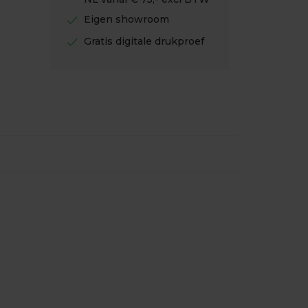
check
Eigen showroom
check
Gratis digitale drukproef