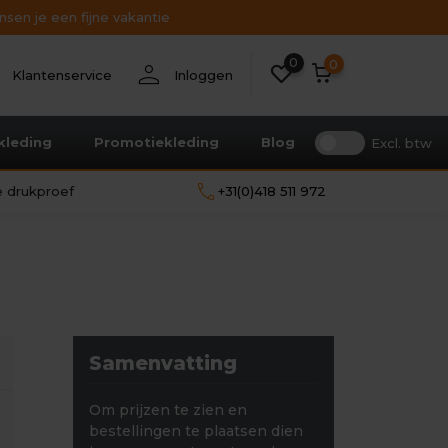
sen je een fijne vakantie
0
nt
person
0
Klantenservice
Inloggen
kleding
Promotiekleding
Blog
Excl. btw
call
le drukproef
+31(0)418 511 972
Samenvatting
Om prijzen te zien en
bestellingen te plaatsen dien