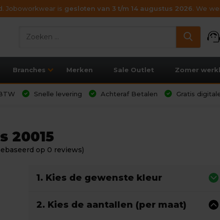
ijd. Joboworkwear is
gesloten van 3 t/m 14 augustus 2026
. We wen
support_age
Branches
Merken
Sale Outlet
Zomer werk
l BTW
Snelle levering
Achteraf Betalen
Gratis digita
s 20015
Gebaseerd op 0 reviews)
1. Kies de gewenste kleur
2. Kies de aantallen (per maat)