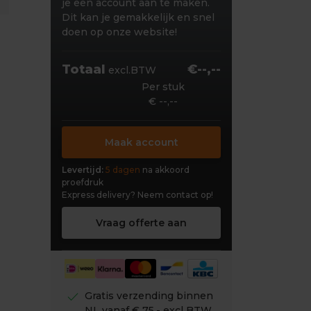
je een account aan te maken.
Dit kan je gemakkelijk en snel
doen op onze website!
Totaal
€--,--
excl.BTW
Per stuk
€ --,--
Maak account
Levertijd:
5 dagen
na akkoord
proefdruk
Express delivery?
Neem contact op!
Vraag offerte aan
check
Gratis verzending binnen
NL vanaf € 75,- excl BTW