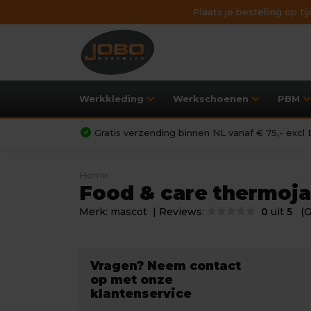
Plaats je bestelling op t
Werkkleding
Werkschoenen
PBM
Gratis verzending binnen NL vanaf € 75,- exc
Home
Food & care thermoja
Merk:
mascot
| Reviews:
0
uit
5
(
Vragen? Neem contact
op met onze
klantenservice