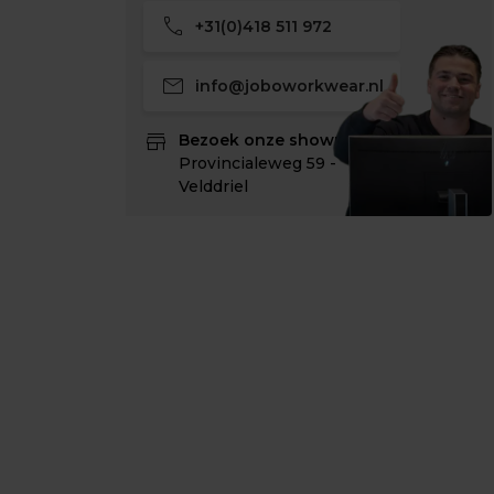
call
+31(0)418 511 972
mail
info@joboworkwear.nl
store
Bezoek onze showroom:
Provincialeweg 59 -
Velddriel