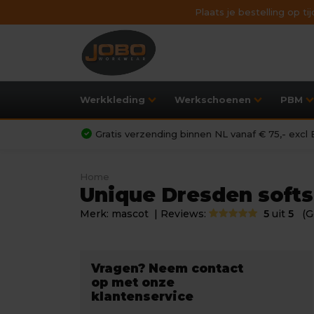
Plaats je bestelling op t
Werkkleding
Werkschoenen
PBM
Gratis verzending binnen NL vanaf € 75,- exc
Home
Unique Dresden softsh
Merk:
mascot
| Reviews:
5
uit
5
(G
Vragen? Neem contact
op met onze
klantenservice