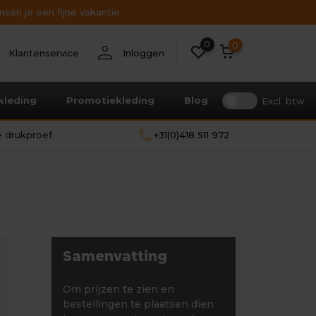
sen je een fijne vakantie
0
nt
person
0
Klantenservice
Inloggen
kleding
Promotiekleding
Blog
Excl. btw
call
le drukproef
+31(0)418 511 972
Samenvatting
Om prijzen te zien en
bestellingen te plaatsen dien