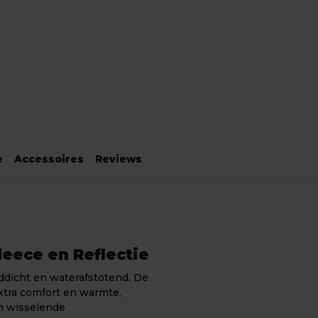
e
Accessoires
Reviews
leece en Reflectie
nddicht en waterafstotend. De
extra comfort en warmte,
en wisselende