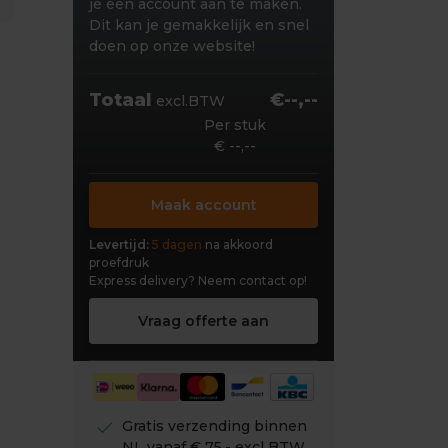
je een account aan te maken.
Dit kan je gemakkelijk en snel
doen op onze website!
Totaal
€--,--
excl.BTW
Per stuk
€ --,--
Maak account
Levertijd:
5 dagen
na akkoord
proefdruk
Express delivery?
Neem contact op!
Vraag offerte aan
check
Gratis verzending binnen
NL vanaf € 75,- excl BTW