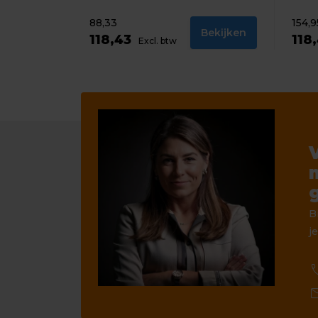
88,33
154,9
Bekijken
118,43
118
Excl. btw
B
je
ca
ma