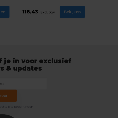
118,43
ken
Bekijken
Excl. btw
f je in voor exclusief
s & updates
neer
 wettelijke beperkingen