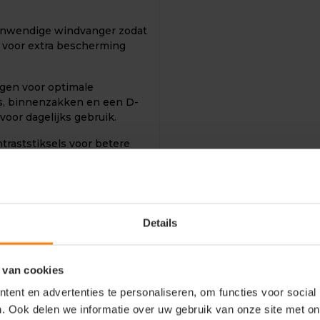
n inwendige windvanger zodat
t voor extra bescherming
en voor optimale
ts, binnenzakken en een D-
oor dagelijks gebruik.
ntraststiksels voor betere
.
Details
t
 van cookies
ent en advertenties te personaliseren, om functies voor social
. Ook delen we informatie over uw gebruik van onze site met on