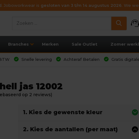
ijd. Joboworkwear is
gesloten van 3 t/m 14 augustus 2026
. We wen
support_age
Branches
Merken
Sale Outlet
Zomer werk
l BTW
Snelle levering
Achteraf Betalen
Gratis digita
ell jas 12002
ebaseerd op 2 reviews)
1. Kies de gewenste kleur
2. Kies de aantallen (per maat)