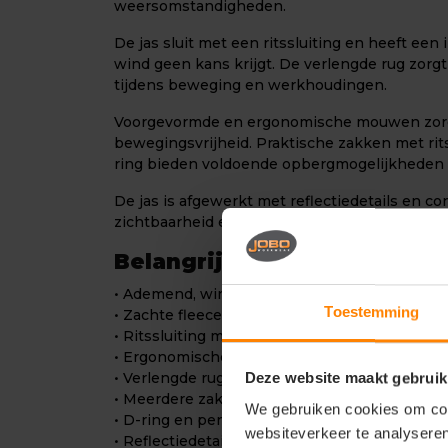
weersomstandigheden.
De jas sluit met een ritssluiting en heeft ee
wind geen kans krijgt. De verlengde rug zorg
tijdens beweging en werkhoudingen.
Voorgevormde en ergonomische mouwen zorg
bewegingsvrijheid. Praktische zakken met ri
ring bieden voldoende opbergmogelijkheden v
De jas is afgewerkt met reflectiedetails en co
zichtbaarheid en een professionele uitstraling
Belangrijkste voordelen
• Ademend, winddicht en waterafstotend
Toestemming
• Zachte fleece binnenzijde voor extra comfor
• Ritssluiting met inwendige windvanger
• Ergonomische en voorgevormde mouwen
Deze website maakt gebruik
• Verlengde rug voor extra bescherming
• Meerdere zakken met rits en binnenzakken
We gebruiken cookies om cont
• D-ring en pennenzakje
websiteverkeer te analyseren
• Reflectiedetails voor betere zichtbaarheid