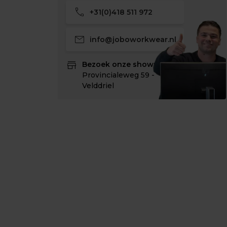
call
+31(0)418 511 972
mail
info@joboworkwear.nl
store
Bezoek onze showroom:
Provincialeweg 59 -
Velddriel