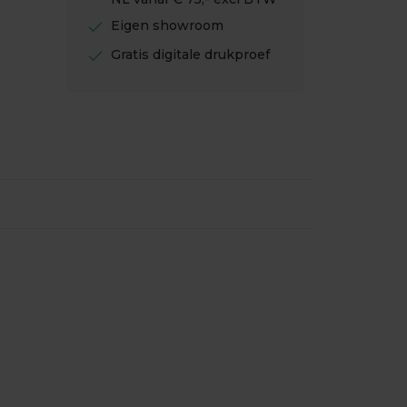
check
Eigen showroom
check
Gratis digitale drukproef