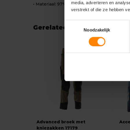
media, adverteren en analys
• Materiaal: 97% polyester / 3% elastaan (305 
verstrekt of die ze hebben v
Toestemmingsselectie
Gerelateerde producten
Noodzakelijk
Advanced broek met
Acce
kniezakken 17179