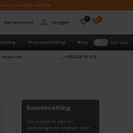
sen je een fijne vakantie
0
nt
person
0
Klantenservice
Inloggen
kleding
Promotiekleding
Blog
Excl. btw
call
le drukproef
+31(0)418 511 972
Samenvatting
Om prijzen te zien en
bestellingen te plaatsen dien