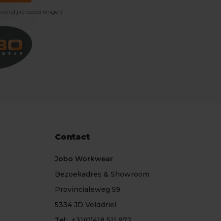
 wettelijke beperkingen
Contact
Jobo Workwear
Bezoekadres & Showroom
Provincialeweg 59
5334 JD Velddriel
Tel:
+31(0)418 511 972