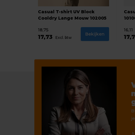
Casual T-shirt UV Block
Casu
Cooldry Lange Mouw 102005
1010
18,75
16,11
Bekijken
17,73
17,
Excl. btw
B
je