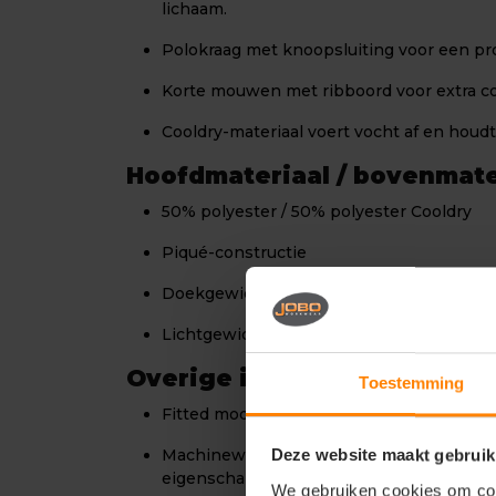
lichaam.
Polokraag met knoopsluiting voor een prof
Korte mouwen met ribboord voor extra c
Cooldry-materiaal voert vocht af en houdt
Hoofdmateriaal / bovenmate
50% polyester / 50% polyester Cooldry
Piqué-constructie
Doekgewicht circa 180 g/m²
Lichtgewicht, ademend en flexibel materi
Overige informatie
Toestemming
Fitted model, unisex.
Machinewasbaar tot 60 °C; behoudt vor
Deze website maakt gebruik
eigenschappen.
We gebruiken cookies om cont