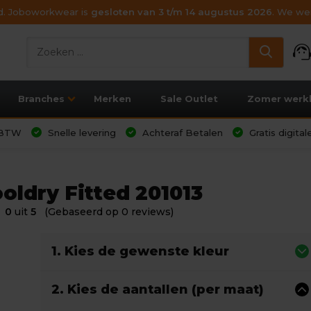
ijd. Joboworkwear is
gesloten van 3 t/m 14 augustus 2026
. We wen
support_age
Branches
Merken
Sale Outlet
Zomer werk
l BTW
Snelle levering
Achteraf Betalen
Gratis digita
oldry Fitted 201013
0
uit
5
(Gebaseerd op 0 reviews)
1. Kies de gewenste kleur
2. Kies de aantallen (per maat)