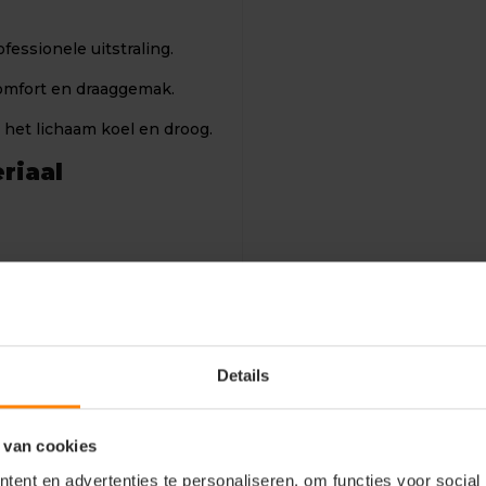
essionele uitstraling.
omfort en draaggemak.
 het lichaam koel en droog.
riaal
aal
Details
m en ademende
 van cookies
ent en advertenties te personaliseren, om functies voor social