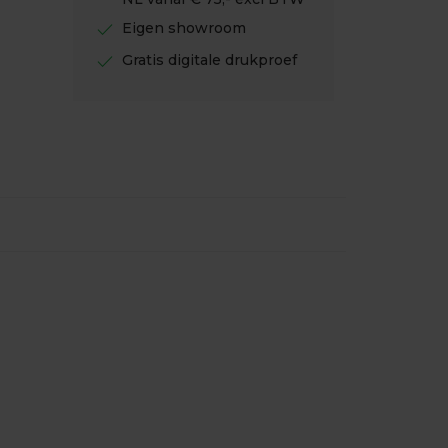
check
Eigen showroom
check
Gratis digitale drukproef