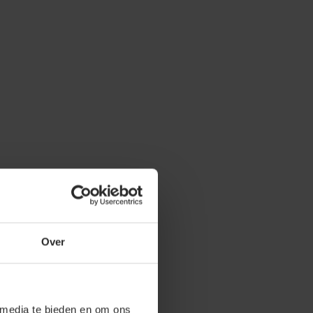
Over
 media te bieden en om ons