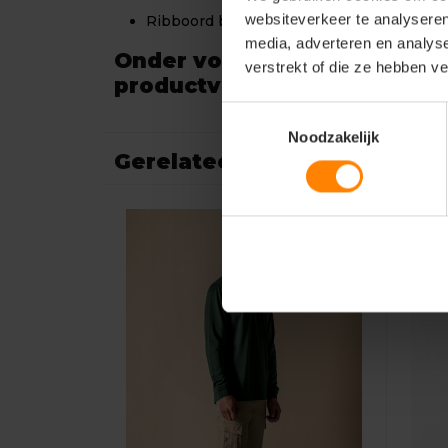
websiteverkeer te analyseren
Ribboord bij mouwen voor extra comfort 
media, adverteren en analys
Onder voorbehoud van
verstrekt of die ze hebben v
productveranderingen.
Toestemmingsselectie
Noodzakelijk
Gerelateerde producten