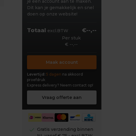
je een account aan te maken.
Dit kan je gemakkelijk en snel
doen op onze website!
Totaal
€--,--
excl.BTW
Per stuk
€ --,--
Maak account
Levertijd:
5 dagen
na akkoord
proefdruk
Express delivery?
Neem contact op!
Vraag offerte aan
check
Gratis verzending binnen
NL vanaf € 75,- excl BTW