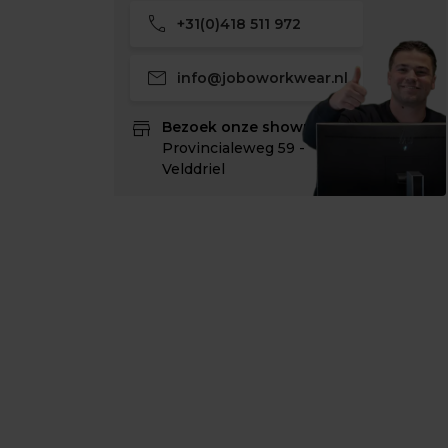
call
+31(0)418 511 972
mail
info@joboworkwear.nl
store
Bezoek onze showroom:
Provincialeweg 59 -
Velddriel