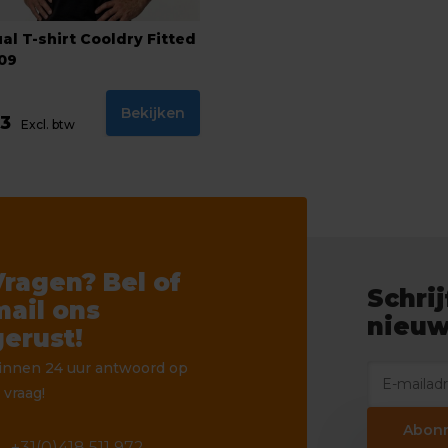
al T-shirt Cooldry Fitted
09
Bekijken
73
Excl. btw
Vragen? Bel of
Schrij
mail ons
nieuw
gerust!
innen 24 uur antwoord op
 vraag!
Abon
+31(0)418 511 972