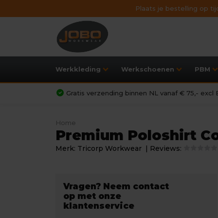
Plaats je bestelling op t
Werkkleding
Werkschoenen
PBM
Gratis verzending binnen NL vanaf € 75,- exc
Home
Premium Poloshirt Co
Merk:
Tricorp Workwear
| Reviews:
Vragen? Neem contact
op met onze
klantenservice