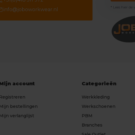
ll
* Lees hier de
il
info@joboworkwear.nl
Mijn account
Categorieën
Registreren
Werkkleding
Mijn bestellingen
Werkschoenen
Mijn verlanglijst
PBM
Branches
Sale Outlet