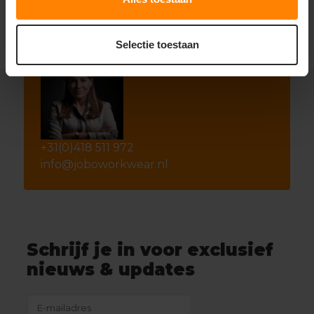
Selectie toestaan
+31(0)418 511 972
info@joboworkwear.nl
Schrijf je in voor exclusief
nieuws & updates