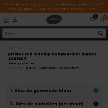
Plaats je bestelling op tijd. Joboworkwear is
gesloten van 3
t/m 14 augustus 2026
. We wensen je een fijne vakantie
0
0
MENU
Home
printer red sideflip bodywarmer dames
2261507
Merk:
printer red
0
uit
5
(Gebaseerd op 0 reviews)
1. Kies de gewenste kleur
2. Kies de aantallen (per maat)