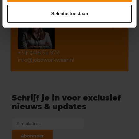
Selectie toestaan
+31(0)418 511 972
info@joboworkwear.nl
Schrijf je in voor exclusief
nieuws & updates
Abonneer