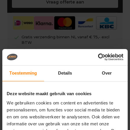
Vraag offerte aan
check
Gratis verzending binnen NL vanaf € 75,- excl
BTW
check
Eigen showroom
check
Gratis digitale drukproef
Toestemming
Details
Over
Deze website maakt gebruik van cookies
Vragen? Neem contact op
We gebruiken cookies om content en advertenties te
met onze klantenservice
personaliseren, om functies voor social media te bieden
call
+31(0)418 511 972
en om ons websiteverkeer te analyseren. Ook delen we
informatie over uw gebruik van onze site met onze