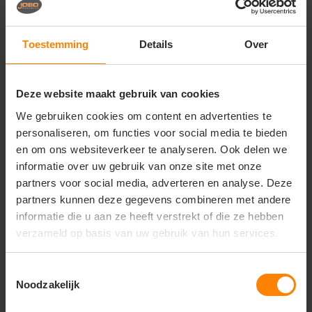
jas is vervaardigd uit hoogwaardige materialen die
bestand zijn tegen wrijving en slijtage, waardoor de
Selsey zijn professionele uitstraling behoudt, zelfs na
Toestemming
Details
Over
intensief gebruik in een veeleisende werkomgeving.
Perfect voor
Algemene bouw, constructie en industrie
Deze website maakt gebruik van cookies
We gebruiken cookies om content en advertenties te
Logistieke dienstverlening en transport
personaliseren, om functies voor social media te bieden
Groenvoorziening en buitenonderhoud
en om ons websiteverkeer te analyseren. Ook delen we
informatie over uw gebruik van onze site met onze
Professionals die een degelijke, no-nonsense
parka zoeken voor diverse weersomstandigheden
partners voor social media, adverteren en analyse. Deze
partners kunnen deze gegevens combineren met andere
Belangrijkste kenmerken
informatie die u aan ze heeft verstrekt of die ze hebben
Collectie:
Work & Weather (Focus op duurzame
verzameld op basis van uw gebruik van hun services.
bescherming tegen de elementen)
Bescherming:
Uitstekende wind- en
Toestemmingsselectie
waterdichtheid conform professionele
Noodzakelijk
standaarden
Model:
Parka met een comfortabele pasvorm en