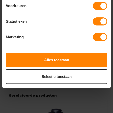
extra lengte voor optimale bescherming
Voorkeuren
Sluiting:
Voorzien van een stevige ritssluiting,
afgeschermd door een stormflap tegen inregenen
Statistieken
Opbergmogelijkheden:
Uitgerust met diverse
praktische zakken voor het veilig opbergen van
mobiele telefoons en gereedschap
Marketing
Capuchon:
Inclusief een functionele capuchon die
bijdraagt aan de volledige weerbestendigheid
Manchetten:
Verstelbaar om de mouwen
Alles toestaan
winddicht af te sluiten rond de polsen
Duurzaamheid:
Slijtvast textiel met een hoge
Selectie toestaan
kleurvastheid voor langdurig professioneel gebruik
Gerelateerde producten