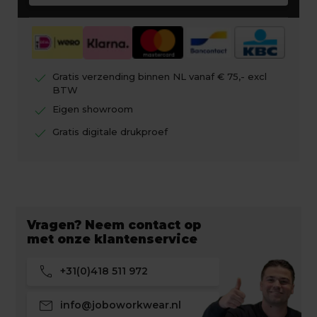
check
Gratis verzending binnen NL vanaf € 75,- excl
BTW
check
Eigen showroom
check
Gratis digitale drukproef
Vragen? Neem contact op
met onze klantenservice
call
+31(0)418 511 972
mail
info@joboworkwear.nl