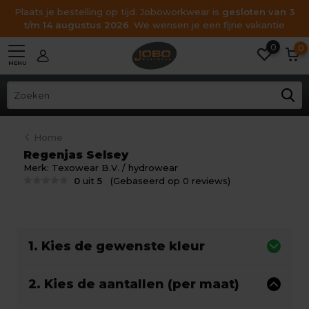
Plaats je bestelling op tijd. Joboworkwear is
gesloten van 3
t/m 14 augustus 2026
. We wensen je een fijne vakantie
0
0
MENU
Home
Regenjas Selsey
Merk:
Texowear B.V. / hydrowear
0
uit
5
(Gebaseerd op 0 reviews)
1. Kies de gewenste kleur
2. Kies de aantallen (per maat)