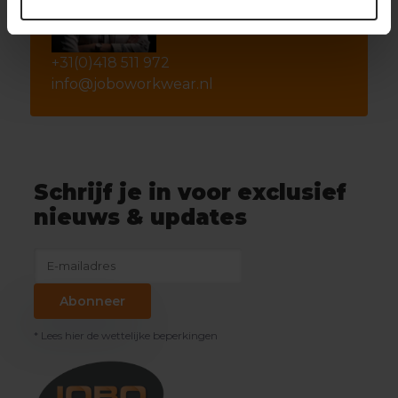
+31(0)418 511 972
info@joboworkwear.nl
Schrijf je in voor exclusief
nieuws & updates
Abonneer
* Lees hier de wettelijke beperkingen