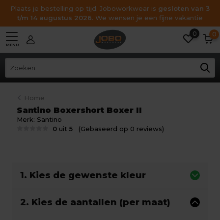
Plaats je bestelling op tijd. Joboworkwear is
gesloten van 3
t/m 14 augustus 2026
. We wensen je een fijne vakantie
0
0
MENU
Home
Santino Boxershort Boxer II
Merk:
Santino
0
uit
5
(Gebaseerd op 0 reviews)
1. Kies de gewenste kleur
2. Kies de aantallen (per maat)