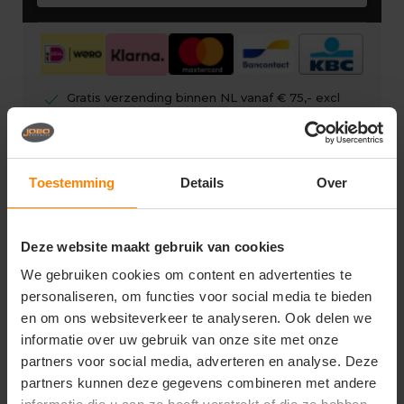
check
Gratis verzending binnen NL vanaf € 75,- excl
BTW
check
Eigen showroom
check
Gratis digitale drukproef
Toestemming
Details
Over
Deze website maakt gebruik van cookies
We gebruiken cookies om content en advertenties te
Vragen? Neem contact op
personaliseren, om functies voor social media te bieden
met onze klantenservice
en om ons websiteverkeer te analyseren. Ook delen we
informatie over uw gebruik van onze site met onze
call
+31(0)418 511 972
partners voor social media, adverteren en analyse. Deze
partners kunnen deze gegevens combineren met andere
mail
info@joboworkwear.nl