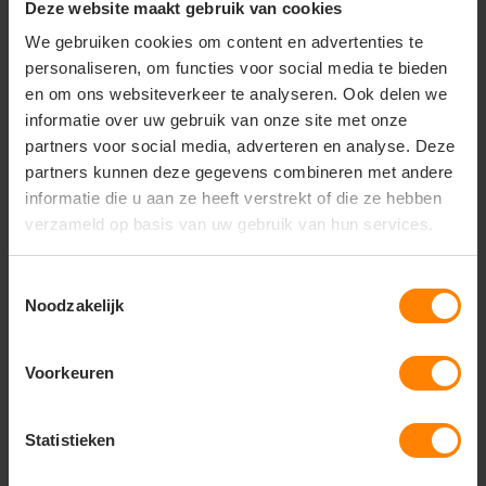
Deze website maakt gebruik van cookies
Hoofdmateriaal / bovenmateriaal
We gebruiken cookies om content en advertenties te
• 50% Cotton / 50% Polyester
personaliseren, om functies voor social media te bieden
• Stofgewicht: 280 gr/m²
• Structuur: sweatstof
en om ons websiteverkeer te analyseren. Ook delen we
informatie over uw gebruik van onze site met onze
Specificaties
partners voor social media, adverteren en analyse. Deze
• Pasvorm: comfort fit
partners kunnen deze gegevens combineren met andere
• Sluiting: ritssluiting
• Boorden: ribboorden aan mouwen en onderzijde
informatie die u aan ze heeft verstrekt of die ze hebben
• Comfort: zacht, warm en ademend
verzameld op basis van uw gebruik van hun services.
Wasvoorschriften
• Machinewasbaar volgens label
Toestemmingsselectie
• Niet bleken
Noodzakelijk
• Strijken volgens label
Unieke eigenschappen
Voorkeuren
• Duurzaam en comfortabel dankzij mix van katoen en
polyester
• Comfortabele pasvorm met representatieve uitstraling
Statistieken
• Praktisch en veelzijdig voor dagelijks, werk- of
teamgebruik