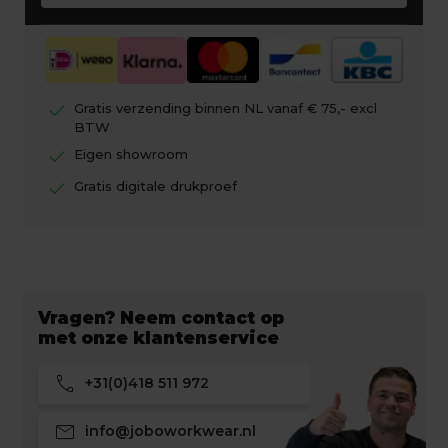
check
Gratis verzending binnen NL vanaf € 75,- excl
BTW
check
Eigen showroom
check
Gratis digitale drukproef
Vragen? Neem contact op
met onze klantenservice
call
+31(0)418 511 972
mail
info@joboworkwear.nl