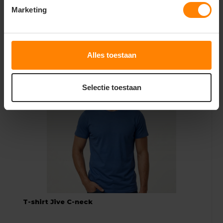
Marketing
Onder voorbehoud van productveranderingen.
Gerelateerde producten
Alles toestaan
Selectie toestaan
T-shirt Jive C-neck