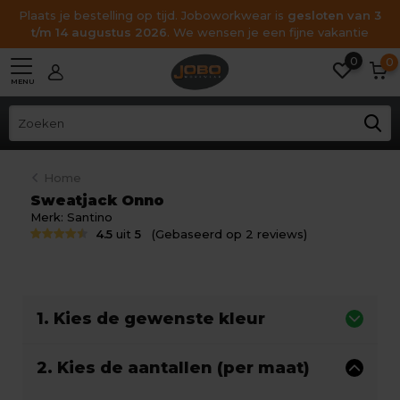
Plaats je bestelling op tijd. Joboworkwear is
gesloten van 3
t/m 14 augustus 2026
. We wensen je een fijne vakantie
0
0
MENU
Home
Sweatjack Onno
Merk:
Santino
4.5
uit
5
(Gebaseerd op 2 reviews)
1. Kies de gewenste kleur
2. Kies de aantallen (per maat)