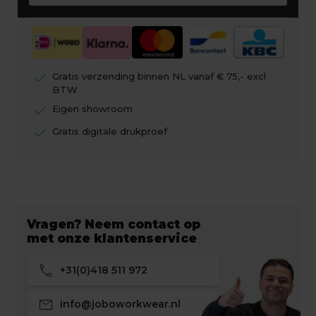
check
Gratis verzending binnen NL vanaf € 75,- excl
BTW
check
Eigen showroom
check
Gratis digitale drukproef
Vragen? Neem contact op
met onze klantenservice
call
+31(0)418 511 972
mail
info@joboworkwear.nl