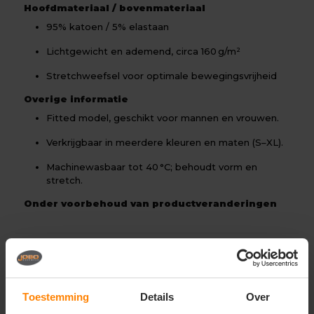
Hoofdmateriaal / bovenmateriaal
95% katoen / 5% elastaan
Lichtgewicht en ademend, circa 160 g/m²
Stretchweefsel voor optimale bewegingsvrijheid
Overige informatie
Fitted model, geschikt voor mannen en vrouwen.
Verkrijgbaar in meerdere kleuren en maten (S–XL).
Machinewasbaar tot 40 °C; behoudt vorm en
stretch.
Onder voorbehoud van productveranderingen
Gerelateerde producten
Toestemming
Details
Over