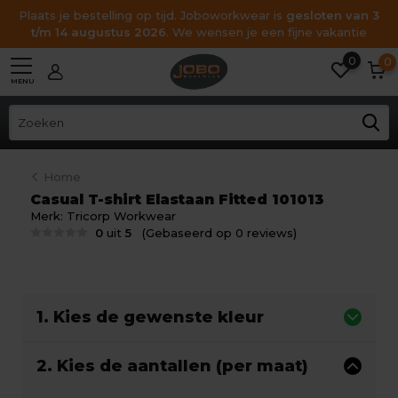
Plaats je bestelling op tijd. Joboworkwear is
gesloten van 3
t/m 14 augustus 2026
. We wensen je een fijne vakantie
0
0
MENU
Home
Casual T-shirt Elastaan Fitted 101013
Merk:
Tricorp Workwear
0
uit
5
(Gebaseerd op 0 reviews)
1. Kies de gewenste kleur
2. Kies de aantallen (per maat)