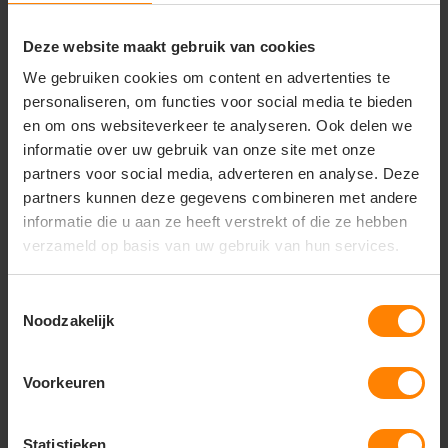
Deze website maakt gebruik van cookies
We gebruiken cookies om content en advertenties te
personaliseren, om functies voor social media te bieden
en om ons websiteverkeer te analyseren. Ook delen we
informatie over uw gebruik van onze site met onze
partners voor social media, adverteren en analyse. Deze
partners kunnen deze gegevens combineren met andere
informatie die u aan ze heeft verstrekt of die ze hebben
Premium Werkbroek Twill Cordura 502021
verzameld op basis van uw gebruik van hun services.
10,65
Toestemmingsselectie
Bekijken
Noodzakelijk
Excl. btw
Voorkeuren
Statistieken