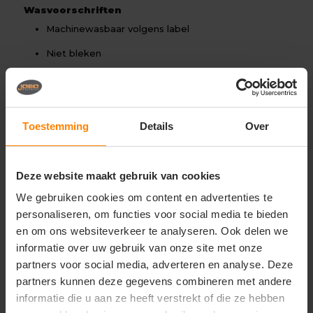
Wasvoorschriften
Machinewasbaar volgens label
Niet bleken
Strijken volgens label
Unieke eigenschappen
Comfortabele en zachte pasvorm
Toestemming
Details
Over
Duurzaam materiaal van verantwoord geteelde
katoen en gerecycled polyester
Deze website maakt gebruik van cookies
Geschikt voor dagelijks gebruik, werk en casual
wear
We gebruiken cookies om content en advertenties te
personaliseren, om functies voor social media te bieden
Onder voorbehoud van productveranderingen
en om ons websiteverkeer te analyseren. Ook delen we
informatie over uw gebruik van onze site met onze
Gerelateerde producten
partners voor social media, adverteren en analyse. Deze
partners kunnen deze gegevens combineren met andere
informatie die u aan ze heeft verstrekt of die ze hebben