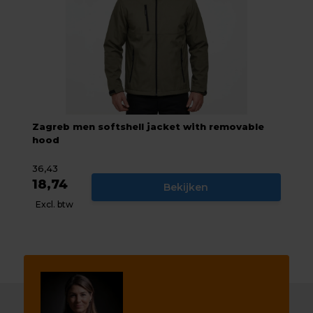
Zagreb men softshell jacket with removable
hood
36,43
18,74
Bekijken
Excl. btw