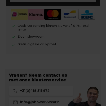
check
Gratis verzending binnen NL vanaf € 75,- excl
BTW
check
Eigen showroom
check
Gratis digitale drukproef
Vragen? Neem contact op
met onze klantenservice
call
+31(0)418 511 972
mail
info@joboworkwear.nl