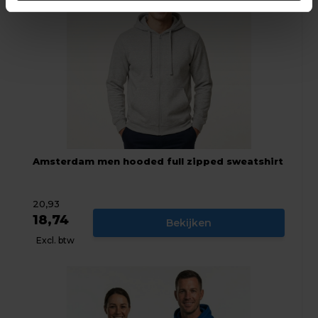
Amsterdam men hooded full zipped sweatshirt
20,93
18,74
Bekijken
Excl. btw