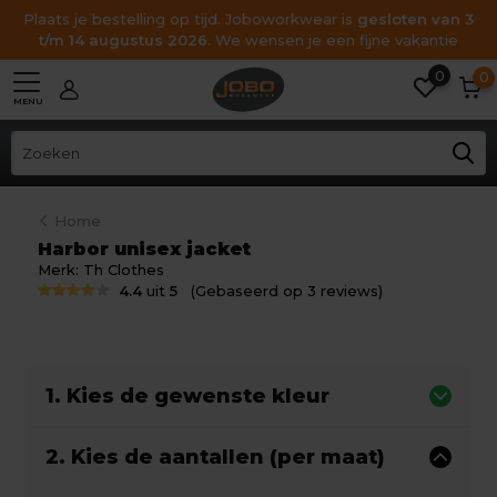
Plaats je bestelling op tijd. Joboworkwear is
gesloten van 3
t/m 14 augustus 2026
. We wensen je een fijne vakantie
0
0
MENU
Home
Harbor unisex jacket
Merk:
Th Clothes
4.4
uit
5
(Gebaseerd op 3 reviews)
1. Kies de gewenste kleur
2. Kies de aantallen (per maat)