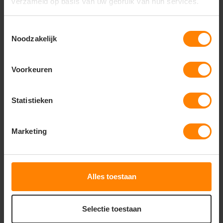
verzameld op basis van uw gebruik van hun services.
Toestemmingsselectie
Noodzakelijk
Voorkeuren
Statistieken
Delta unisex sweatshirt
Marketing
11,29
18,74
Bekijken
Alles toestaan
Excl. btw
Selectie toestaan