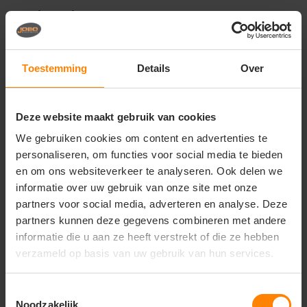
Unieke eigenschappen
Comfortabele en zachte pasvorm
Duurzaam en stevig materiaal
Toestemming
Details
Over
Geschikt voor dagelijks gebruik, werk en casual
wear
Onder voorbehoud van productveranderingen
Deze website maakt gebruik van cookies
We gebruiken cookies om content en advertenties te
personaliseren, om functies voor social media te bieden
Gerelateerde producten
en om ons websiteverkeer te analyseren. Ook delen we
informatie over uw gebruik van onze site met onze
partners voor social media, adverteren en analyse. Deze
partners kunnen deze gegevens combineren met andere
informatie die u aan ze heeft verstrekt of die ze hebben
verzameld op basis van uw gebruik van hun services.
Toestemmingsselectie
Noodzakelijk