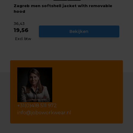
Zagreb men softshell jacket with removable
hood
36,43
19,56
Bekijken
Excl. btw
+31(0)418 511 972
info@joboworkwear.nl