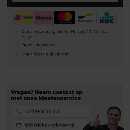
check
Gratis verzending binnen NL vanaf € 75,- excl
BTW
check
Eigen showroom
check
Gratis digitale drukproef
Vragen? Neem contact op
met onze klantenservice
call
+31(0)418 511 972
mail
info@joboworkwear.nl