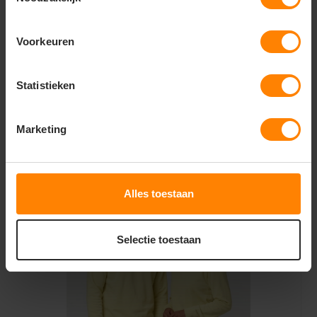
Voorkeuren
Delta unisex sweatshirt
Statistieken
11,29
Marketing
19,56
Bekijken
Excl. btw
Alles toestaan
Selectie toestaan