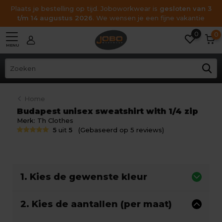
Plaats je bestelling op tijd. Joboworkwear is
gesloten van 3
t/m 14 augustus 2026
. We wensen je een fijne vakantie
0
0
MENU
Home
Budapest unisex sweatshirt with 1/4 zip
Merk:
Th Clothes
5
uit
5
(Gebaseerd op 5 reviews)
1. Kies de gewenste kleur
2. Kies de aantallen (per maat)