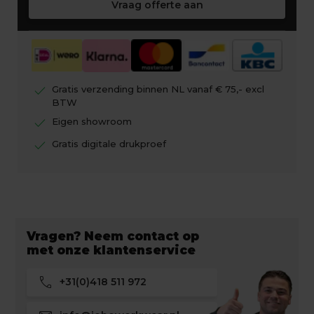
Vraag offerte aan
check
Gratis verzending binnen NL vanaf € 75,- excl
BTW
check
Eigen showroom
check
Gratis digitale drukproef
Vragen? Neem contact op
met onze klantenservice
call
+31(0)418 511 972