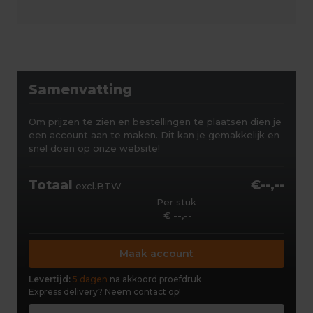
Samenvatting
Om prijzen te zien en bestellingen te plaatsen dien je
een account aan te maken. Dit kan je gemakkelijk en
snel doen op onze website!
Totaal
€--,--
excl.BTW
Per stuk
€ --,--
Maak account
Levertijd:
5 dagen
na akkoord proefdruk
Express delivery?
Neem contact op!