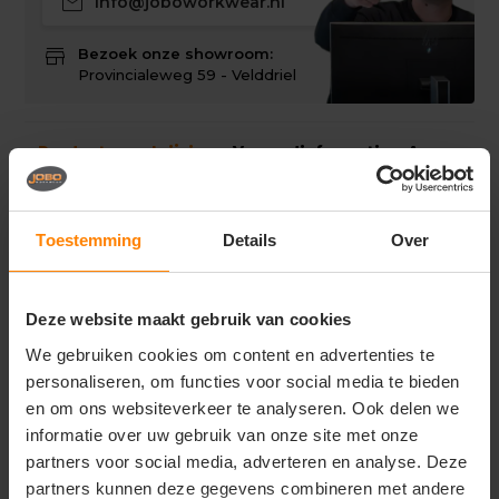
mail
info@joboworkwear.nl
store
Bezoek onze showroom:
Provincialeweg 59 - Velddriel
Productomschrijving
Verzendinformatie
Accessoir
Productomschrijving
Toestemming
Details
Over
De STTW079 Expresser 2.0 is een modern en stijlvol
dames T-shirt met een aansluitende pasvorm,
ontworpen voor een flatterende en comfortabele fit.
Dit model is onderdeel van de duurzame collectie van
Deze website maakt gebruik van cookies
Stanley/Stella en is ideaal voor zowel casual gebruik als
professionele toepassingen.
We gebruiken cookies om content en advertenties te
personaliseren, om functies voor social media te bieden
Het T-shirt is gemaakt van 100% biologisch katoen in
en om ons websiteverkeer te analyseren. Ook delen we
single jersey kwaliteit, uitgevoerd in organisch
ringgesponnen gekamd katoen. Met een licht gewicht
informatie over uw gebruik van onze site met onze
van 155 g/m² voelt de stof zacht en ademend aan,
partners voor social media, adverteren en analyse. Deze
waardoor het shirt prettig draagt gedurende de hele
partners kunnen deze gegevens combineren met andere
dag.