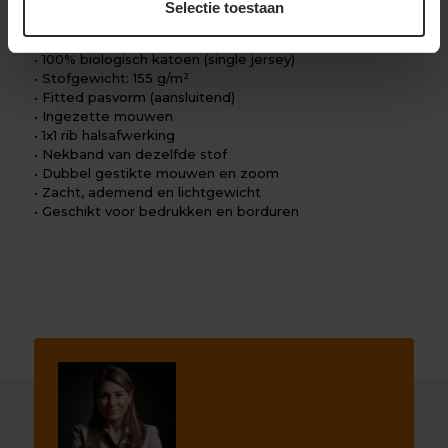
Selectie toestaan
Belangrijkste kenmerken
• 100% biologisch katoen (single jersey)
• Stofgewicht: 155 g/m²
• Fitted pasvorm (aansluitend)
• Ingezette mouwen
• 1x1 rib halsafwerking
• Nekband van dezelfde stof
• Dubbel gestikte mouwen en zoom
• Zacht, ademend en lichtgewicht
• Geschikt voor bedrukken en borduren