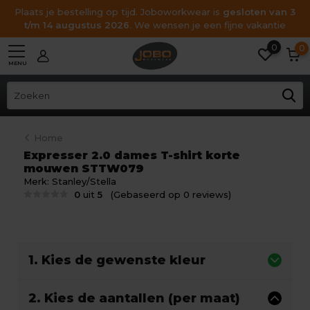
Plaats je bestelling op tijd. Joboworkwear is
gesloten van 3
t/m 14 augustus 2026
. We wensen je een fijne vakantie
0
0
MENU
Home
Expresser 2.0 dames T-shirt korte
mouwen STTW079
Merk:
Stanley/Stella
0
uit
5
(Gebaseerd op 0 reviews)
1. Kies de gewenste kleur
2. Kies de aantallen (per maat)