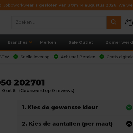
ijd. Joboworkwear is
gesloten van 3 t/m 14 augustus 2026
. We wen
support_age
Branches
Merken
Sale Outlet
Zomer werk
l BTW
Snelle levering
Achteraf Betalen
Gratis digita
050 202701
0
uit
5
(Gebaseerd op 0 reviews)
1. Kies de gewenste kleur
2. Kies de aantallen (per maat)