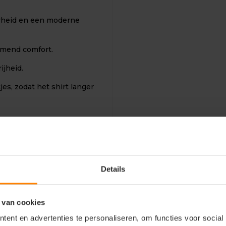
arheid en een moderne
emend comfort.
ijheid.
es, zodat het shirt langer
Details
aten (XS–5XL).
 van cookies
 dagelijks werk.
ent en advertenties te personaliseren, om functies voor social