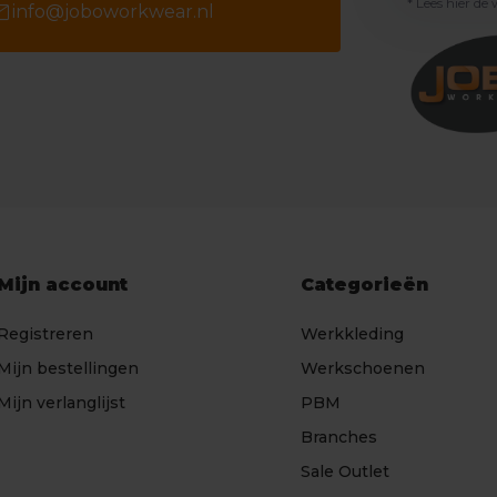
* Lees hier de
il
info@joboworkwear.nl
Mijn account
Categorieën
Registreren
Werkkleding
Mijn bestellingen
Werkschoenen
Mijn verlanglijst
PBM
Branches
Sale Outlet