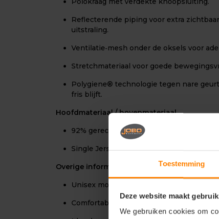
Polokraag met verdekte knoopsluiting.
Reflecterende piping voor extra zichtba
uitstraling.
Ventilatie‑mesh onder de oksels voor ad
Stretchmateriaal voor goede bewegingsvr
Polygiene® technologie tegen nare geurtj
fris blijft.
Hoofdmateriaal / bovenmateriaal
92% gerecycled polyester / 8% elastaan
Single Jersey, circa 180 g/m²
Toestemming
Overige informatie
Unisex model, verkrijgbaar in meerdere m
Deze website maakt gebruik
Comfortabel en duurzaam — geschikt voor
We gebruiken cookies om cont