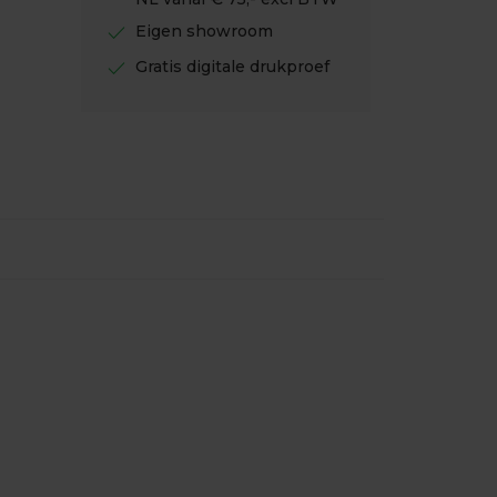
check
Eigen showroom
check
Gratis digitale drukproef