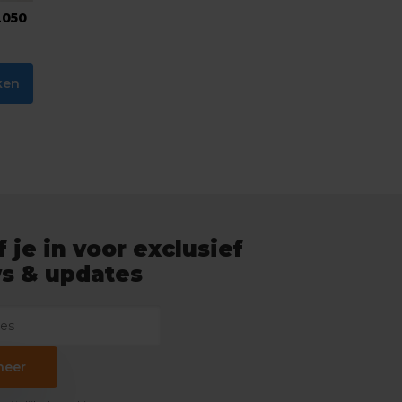
2050
ken
f je in voor exclusief
s & updates
neer