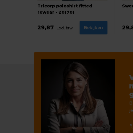
Tricorp poloshirt fitted
Swea
rewear - 201701
29,87
29,
Bekijken
Excl. btw
B
je
ca