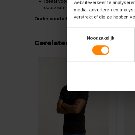
Ideaal voor professionals die comfort, be
websiteverkeer te analyseren
duurzaamheid combineren.
media, adverteren en analys
verstrekt of die ze hebben v
Onder voorbehoud van productveranderinge
Toestemmingsselectie
Noodzakelijk
Gerelateerde producten