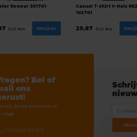
ter Rewear 301701
Casual T-shirt V-Hals RE
102701
87
29,87
Bekijken
Bekij
Excl. btw
Excl. btw
Vragen? Bel of
Schrij
mail ons
nieuw
gerust!
innen 24 uur antwoord op
 vraag!
Abon
ll
+31(0)418 511 972