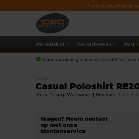
Plaats je bestelling op t
Werkkleding
Werkschoenen
PBM
Gratis verzending binnen NL vanaf € 75,- exc
Home
Casual Poloshirt RE2
Merk:
Tricorp Workwear
| Reviews:
Vragen? Neem contact
op met onze
klantenservice