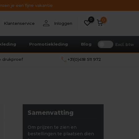
sen je een fijne vakantie
0
nt
person
0
Klantenservice
Inloggen
kleding
Promotiekleding
Blog
Excl. btw
call
le drukproef
+31(0)418 511 972
Samenvatting
Om prijzen te zien en
bestellingen te plaatsen dien