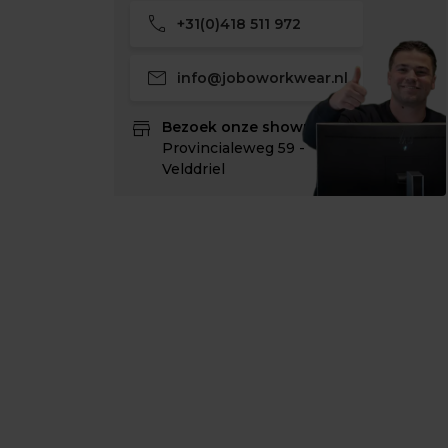
call
+31(0)418 511 972
mail
info@joboworkwear.nl
store
Bezoek onze showroom:
Provincialeweg 59 -
Velddriel