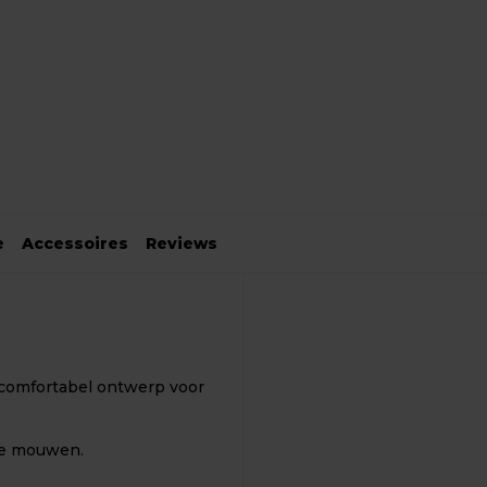
e
Accessoires
Reviews
 comfortabel ontwerp voor
te mouwen.