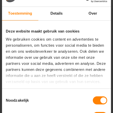
store
Bezoek onze showroom:
Provincialeweg 59 - Velddriel
Toestemming
Details
Over
Productomschrijving
Verzendinformatie
Accessoir
Deze website maakt gebruik van cookies
We gebruiken cookies om content en advertenties te
Productomschrijving
personaliseren, om functies voor social media te bieden
Productinformatie
en om ons websiteverkeer te analyseren. Ook delen we
Tricorp T-shirt Fitted 101004 — comfortabel en strak
informatie over uw gebruik van onze site met onze
afgewerkt T-shirt met een moderne pasvorm,
partners voor social media, adverteren en analyse. Deze
geschikt voor dagelijks werk en casual gebruik.
partners kunnen deze gegevens combineren met andere
informatie die u aan ze heeft verstrekt of die ze hebben
Fitted pasvorm voor een aansluitende en moderne
uitstraling
verzameld op basis van uw gebruik van hun services.
Gemaakt van zacht en ademend katoen voor hoog
draagcomfort
Toestemmingsselectie
Noodzakelijk
Ideaal voor dagelijks gebruik, zowel op het werk
als privé