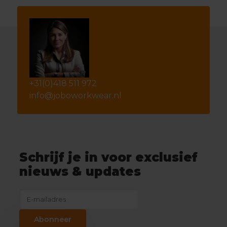
+31(0)418 511 972
info@joboworkwear.nl
Schrijf je in voor exclusief
nieuws & updates
Abonneer