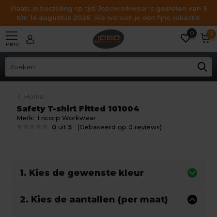
Plaats je bestelling op tijd. Joboworkwear is
gesloten van 3
t/m 14 augustus 2026
. We wensen je een fijne vakantie
0
0
MENU
Home
Safety T-shirt Fitted 101004
Merk:
Tricorp Workwear
0
uit
5
(Gebaseerd op 0 reviews)
1. Kies de gewenste kleur
2. Kies de aantallen (per maat)