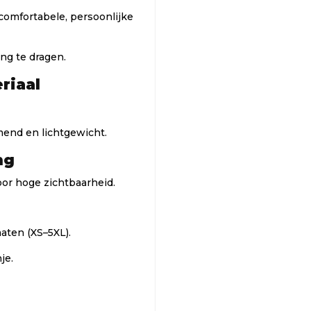
 comfortabele, persoonlijke
ing te dragen.
riaal
mend en lichtgewicht.
ng
or hoge zichtbaarheid.
aten (XS–5XL).
je.