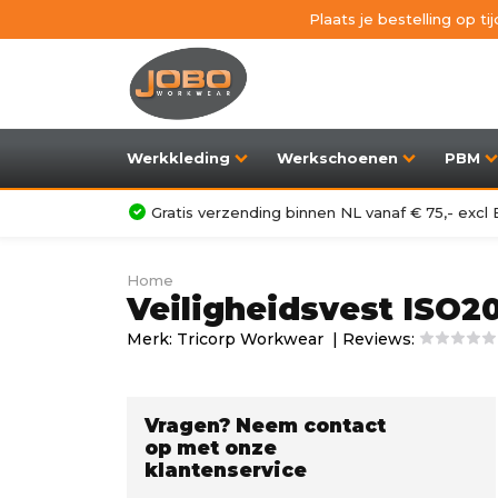
Plaats je bestelling op t
Werkkleding
Werkschoenen
PBM
Gratis verzending binnen NL vanaf € 75,- exc
Home
Veiligheidsvest ISO2
Merk:
Tricorp Workwear
| Reviews:
Vragen? Neem contact
op met onze
klantenservice