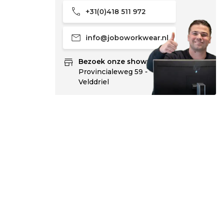
call
+31(0)418 511 972
mail
info@joboworkwear.nl
store
Bezoek onze showroom:
Provincialeweg 59 -
Velddriel