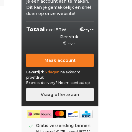
je een account aan te maken.
Dit kan je gemakkelijk en snel
doen op onze website!
Totaal
€--,--
excl.BTW
Per stuk
€ --,--
Maak account
Levertijd:
5 dagen
na akkoord
proefdruk
Express delivery?
Neem contact op!
Vraag offerte aan
check
Gratis verzending binnen
NL vanaf € 75,- excl BTW