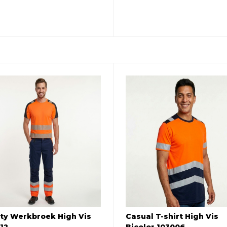
ty Werkbroek High Vis
Casual T-shirt High Vis