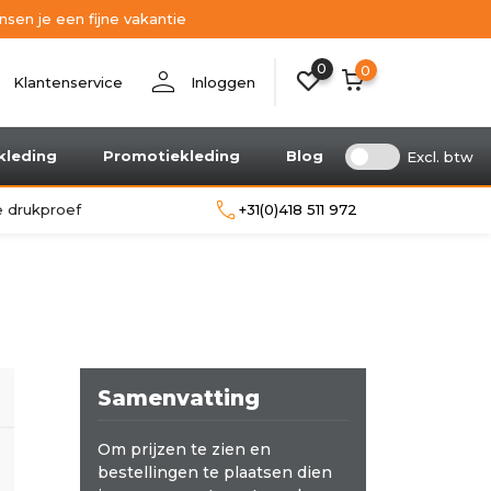
sen je een fijne vakantie
0
nt
person
0
Klantenservice
Inloggen
kleding
Promotiekleding
Blog
Excl. btw
call
le drukproef
+31(0)418 511 972
Samenvatting
Om prijzen te zien en
bestellingen te plaatsen dien