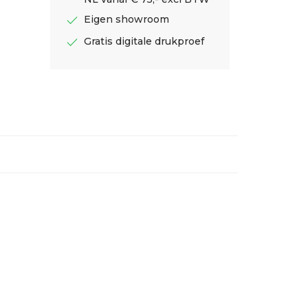
check
Eigen showroom
check
Gratis digitale drukproef