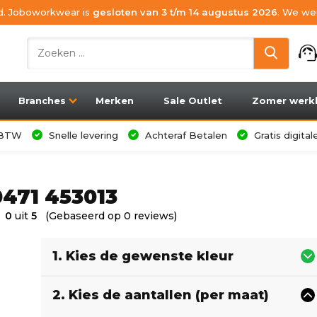
ijd. Joboworkwear is
gesloten van 3 t/m 14 augustus 2026
. We wen
support_age
Branches
Merken
Sale Outlet
Zomer werk
l BTW
Snelle levering
Achteraf Betalen
Gratis digita
0471 453013
0
uit
5
(Gebaseerd op 0 reviews)
1. Kies de gewenste kleur
2. Kies de aantallen (per maat)