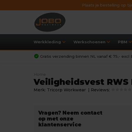
Plaats je bestelling op t
Werkkleding
Werkschoenen
PBM
Gratis verzending binnen NL vanaf € 75,- exc
Home
Veiligheidsvest RWS
Merk:
Tricorp Workwear
| Reviews:
Vragen? Neem contact
op met onze
klantenservice