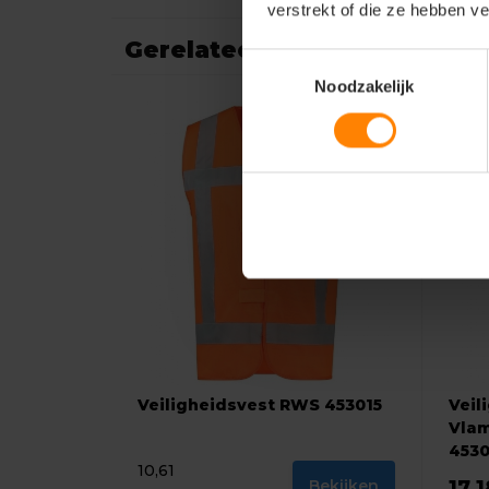
verstrekt of die ze hebben v
Gerelateerde producten
Toestemmingsselectie
Noodzakelijk
Veiligheidsvest RWS 453015
Veil
Vlam
453
10,61
Bekijken
17,