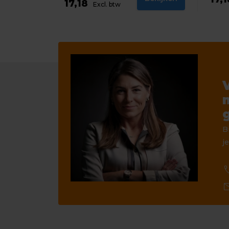
17,18
Excl. btw
B
je
ca
ma