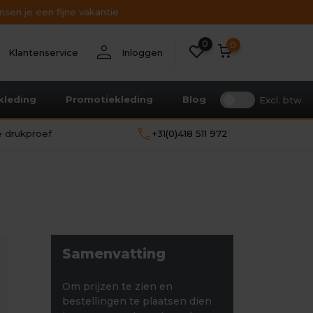
sen je een fijne vakantie
0
nt
person
0
Klantenservice
Inloggen
kleding
Promotiekleding
Blog
Excl. btw
call
le drukproef
+31(0)418 511 972
Samenvatting
Om prijzen te zien en
bestellingen te plaatsen dien