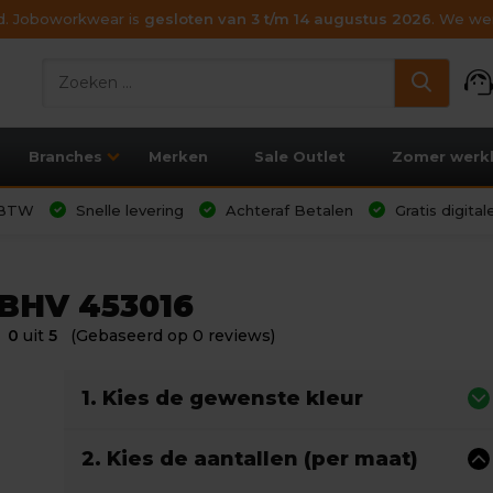
ijd. Joboworkwear is
gesloten van 3 t/m 14 augustus 2026
. We wen
support_age
Branches
Merken
Sale Outlet
Zomer werk
l BTW
Snelle levering
Achteraf Betalen
Gratis digita
 BHV 453016
0
uit
5
(Gebaseerd op 0 reviews)
1. Kies de gewenste kleur
2. Kies de aantallen (per maat)