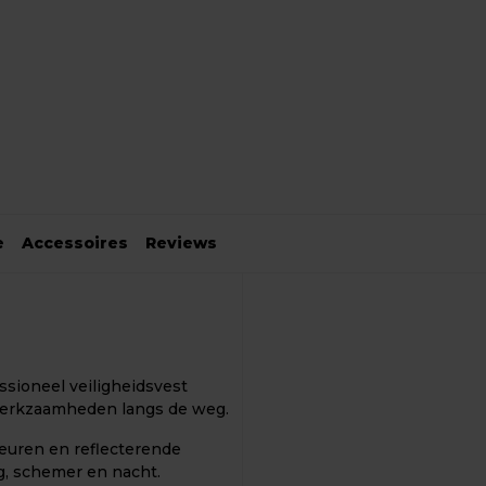
e
Accessoires
Reviews
sioneel veiligheidsvest
werkzaamheden langs de weg.
leuren en reflecterende
g, schemer en nacht.