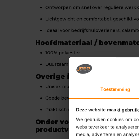
Ontworpen om snel over reguliere werkkl
Lichtgewicht en comfortabel, geschikt vo
Ideaal voor bedrijfshulpverleners, calamit
Hoofdmateriaal / bovenmate
100% polyester
Duurzaam en onderhoudsvriendelijk mate
Overige informatie
Unisex model.
Toestemming
Goede bewegingsvrijheid door ruime pas
Praktisch inzetbaar bij noodsituaties en
Deze website maakt gebruik
We gebruiken cookies om cont
Onder voorbehoud van
websiteverkeer te analyseren
productveranderingen.
media, adverteren en analys