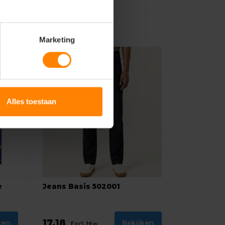
Marketing
Alles toestaan
e
Jeans Basis 502001
17,18
ken
Bekijken
Excl. btw