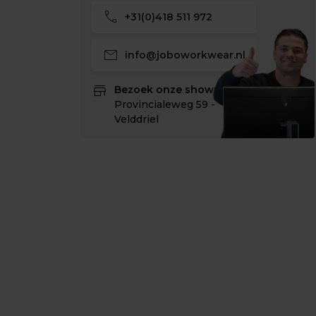
call
+31(0)418 511 972
mail
info@joboworkwear.nl
store
Bezoek onze showroom:
Provincialeweg 59 -
Velddriel