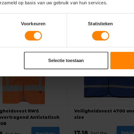
erzameld op basis van uw gebruik van hun services.
Voorkeuren
Statistieken
Selectie toestaan
igheidsvest RWS
Veiligheidsvest 4700 on
vertragend Antistatisch
size
008
17,18
Bekij
18
Bekijken
Excl. btw