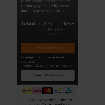
je een account aan te maken.
Dit kan je gemakkelijk en snel
doen op onze website!
Totaal
€--,--
excl.BTW
Per stuk
€ --,--
Maak account
Levertijd:
5 dagen
na akkoord
proefdruk
Express delivery?
Neem contact op!
Vraag offerte aan
check
Gratis verzending binnen
NL vanaf € 75,- excl BTW