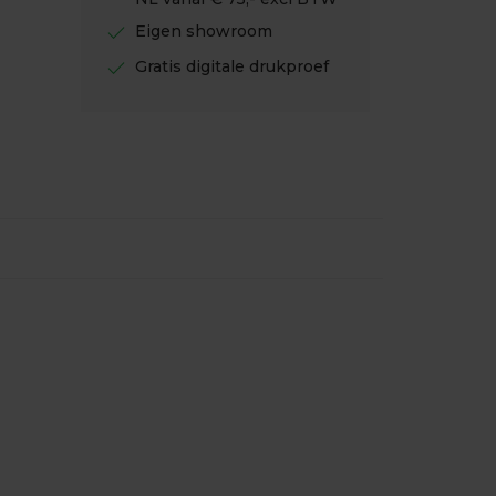
check
Eigen showroom
check
Gratis digitale drukproef