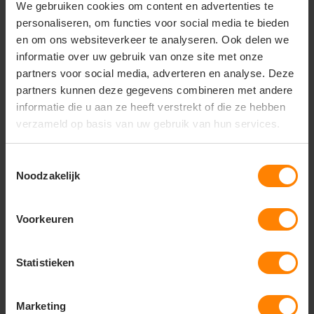
kniebeschermers geplaatst kunnen worden, wat deze
We gebruiken cookies om content en advertenties te
broek ook zeer geschikt maakt voor werkzaamheden
personaliseren, om functies voor social media te bieden
op de grond.
en om ons websiteverkeer te analyseren. Ook delen we
Perfect voor:
informatie over uw gebruik van onze site met onze
partners voor social media, adverteren en analyse. Deze
Dagelijks gebruik in de bouw, industrie en logistiek
partners kunnen deze gegevens combineren met andere
Vakmensen die waarde hechten aan een
informatie die u aan ze heeft verstrekt of die ze hebben
uitstekende prijs-kwaliteitverhouding
verzameld op basis van uw gebruik van hun services.
Bedrijven die zoeken naar uniforme en duurzame
werkkleding
Toestemmingsselectie
Noodzakelijk
Werkzaamheden waarbij kniebescherming
gewenst is
Belangrijkste kenmerken:
Voorkeuren
Materiaal:
65% Polyester / 35% Katoen (Twill-
weving)
Statistieken
Collectie:
Work & Weather (Constructorline)
Pasvorm:
Comfortabele Regular Fit met elastische
Marketing