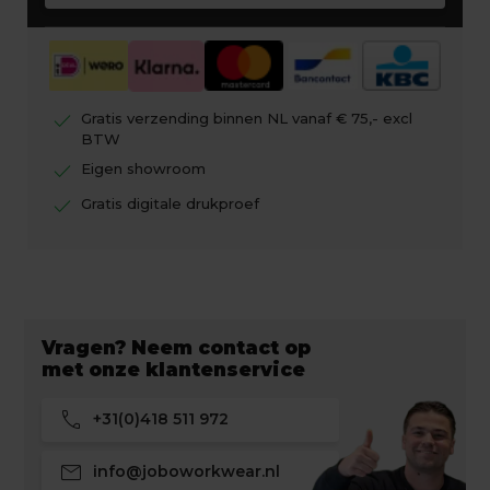
check
Gratis verzending binnen NL vanaf € 75,- excl
BTW
check
Eigen showroom
check
Gratis digitale drukproef
Vragen? Neem contact op
met onze klantenservice
call
+31(0)418 511 972
mail
info@joboworkwear.nl