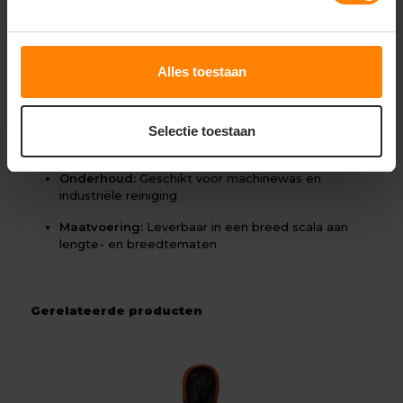
taille
Functionaliteit:
Voorzien van kniezakken en
diverse gereedschapszakken
Alles toestaan
Duurzaamheid:
Versterkte stiksels op
spanningspunten
Extra:
Dubbele duimstokzak en ruime dijbeenzak
Selectie toestaan
met klep
Onderhoud:
Geschikt voor machinewas en
industriële reiniging
Maatvoering:
Leverbaar in een breed scala aan
lengte- en breedtematen
Gerelateerde producten