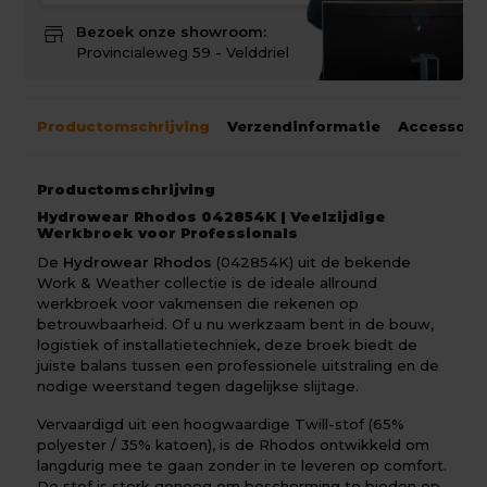
store
Bezoek onze showroom:
Provincialeweg 59 - Velddriel
Productomschrijving
Verzendinformatie
Accessoir
Productomschrijving
Hydrowear Rhodos 042854K | Veelzijdige
Werkbroek voor Professionals
De
Hydrowear Rhodos
(042854K) uit de bekende
Work & Weather collectie is de ideale allround
werkbroek voor vakmensen die rekenen op
betrouwbaarheid. Of u nu werkzaam bent in de bouw,
logistiek of installatietechniek, deze broek biedt de
juiste balans tussen een professionele uitstraling en de
nodige weerstand tegen dagelijkse slijtage.
Vervaardigd uit een hoogwaardige Twill-stof (65%
polyester / 35% katoen), is de Rhodos ontwikkeld om
langdurig mee te gaan zonder in te leveren op comfort.
De stof is sterk genoeg om bescherming te bieden op