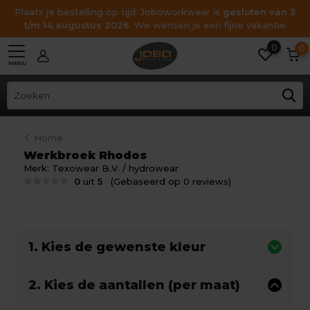
Plaats je bestelling op tijd. Joboworkwear is
gesloten van 3
t/m 14 augustus 2026
. We wensen je een fijne vakantie
0
0
MENU
Home
Werkbroek Rhodos
Merk:
Texowear B.V. / hydrowear
0
uit
5
(Gebaseerd op 0 reviews)
1. Kies de gewenste kleur
2. Kies de aantallen (per maat)