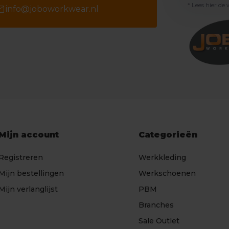
* Lees hier de
il
info@joboworkwear.nl
Mijn account
Categorieën
Registreren
Werkkleding
Mijn bestellingen
Werkschoenen
Mijn verlanglijst
PBM
Branches
Sale Outlet