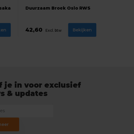
saka
Duurzaam Broek Oslo RWS
42,60
ken
Bekijken
Excl. btw
f je in voor exclusief
s & updates
neer