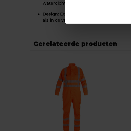
waterdichtheid op de lange termijn.
Design:
Een modern en sportief ontwerp 
als in de vrije tijd gedragen kan worden.
Gerelateerde producten