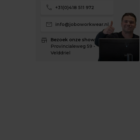
call
+31(0)418 511 972
mail
info@joboworkwear.nl
store
Bezoek onze showroom:
Provincialeweg 59 -
Velddriel