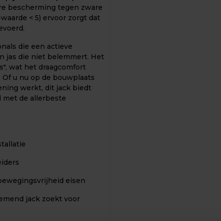
are bescherming tegen zware
waarde < 5) ervoor zorgt dat
evoerd.
nals die een actieve
 jas die niet belemmert. Het
os", wat het draagcomfort
. Of u nu op de bouwplaats
ening werkt, dit jack biedt
 met de allerbeste
tallatie
eiders
ewegingsvrijheid eisen
demend jack zoekt voor