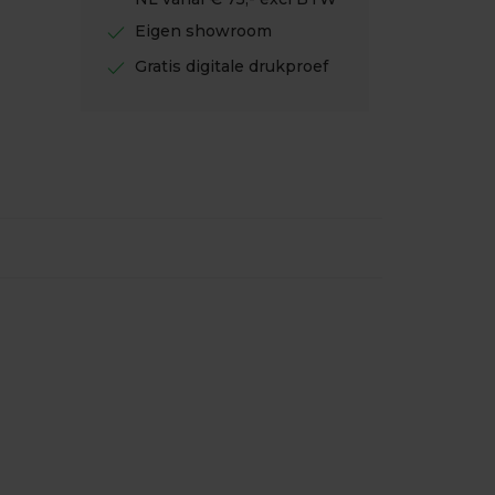
check
Eigen showroom
check
Gratis digitale drukproef