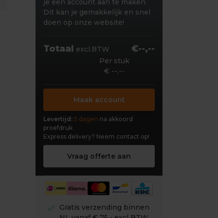
je een account aan te maken.
Dit kan je gemakkelijk en snel
doen op onze website!
Totaal
€--,--
excl.BTW
Per stuk
€ --,--
Maak account
Levertijd:
5 dagen
na akkoord
proefdruk
Express delivery?
Neem contact op!
Vraag offerte aan
check
Gratis verzending binnen
NL vanaf € 75,- excl BTW