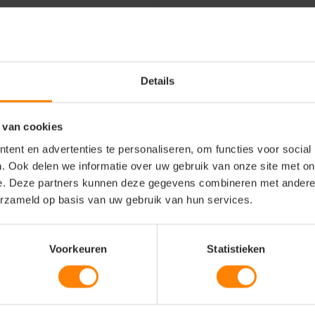
at dat de drager droog
eke inspanning.
ht conform
EN 343 Klasse 4-
Details
enkleding).
he capuchon (vaak
 van cookies
 verstelbaar is voor een
ent en advertenties te personaliseren, om functies voor social
. Ook delen we informatie over uw gebruik van onze site met on
ubbele stormflap om
e. Deze partners kunnen deze gegevens combineren met andere i
e te voorkomen.
erzameld op basis van uw gebruik van hun services.
t diverse waterdichte
 steekzakken en een veilige
Voorkeuren
Statistieken
elastisch trekkoord in de
 aansluiting.
n gegarandeerde