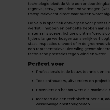
technologie biedt de Velp een ondoordringb
regenval, terwijl het ademend vermogen (Ret-
transpiratievocht direct naar buiten wordt afg
De Velp is specifiek ontworpen voor professio
werkstijl hebben en behoefte hebben aan een
materiaal is soepel, lichtgewicht en "geruislo
tijdens lange werkdagen aanzienlijk verhoogt
staat, inspecties uitvoert of in de groenvoorzi
een representatieve uitstraling gecombineerd
technische prestaties tegen wind en water.
Perfect voor
Professionals in de bouw, techniek en ins
Toezichthouders, uitvoerders en projectl
Hoveniers en bosbouwers die maximale b
Iedereen die een technisch superieur, a
wisselvallige omstandigheden