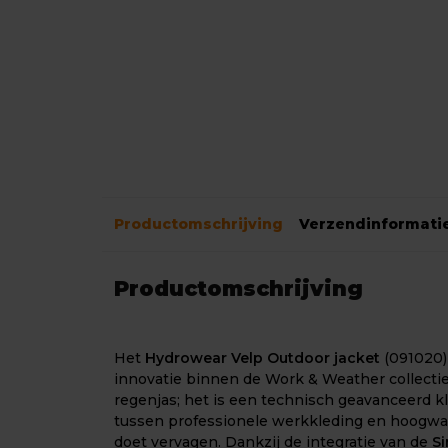
Productomschrijving
Verzendinformati
Productomschrijving
Het
Hydrowear Velp Outdoor jacket
(091020)
innovatie binnen de Work & Weather collectie.
regenjas; het is een technisch geavanceerd k
tussen professionele werkkleding en hoogwaa
doet vervagen. Dankzij de integratie van de
Si