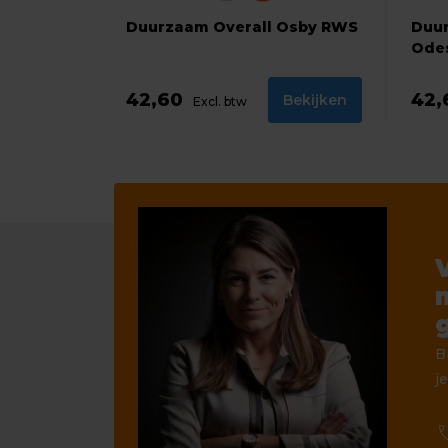
Duurzaam Overall Osby RWS
Duu
Ode
42,60
42
Bekijken
Excl. btw
B
je
ca