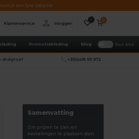
sen je een fijne vakantie
0
nt
person
0
Klantenservice
Inloggen
kleding
Promotiekleding
Blog
Excl. btw
call
le drukproef
+31(0)418 511 972
Samenvatting
Om prijzen te zien en
bestellingen te plaatsen dien