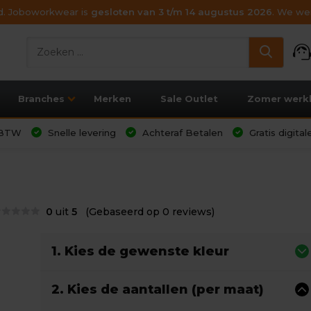
ijd. Joboworkwear is
gesloten van 3 t/m 14 augustus 2026
. We wen
support_age
Branches
Merken
Sale Outlet
Zomer werk
l BTW
Snelle levering
Achteraf Betalen
Gratis digita
0
uit
5
(Gebaseerd op 0 reviews)
1. Kies de gewenste kleur
2. Kies de aantallen (per maat)