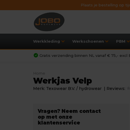
Plaats je bestelling op t
Werkkleding
Werkschoenen
PBM
Gratis verzending binnen NL vanaf € 75,- exc
Home
Werkjas Velp
Merk:
Texowear B.V. / hydrowear
| Reviews:
Vragen? Neem contact
op met onze
klantenservice