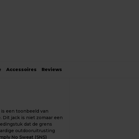
e
Accessoires
Reviews
 is een toonbeeld van
 Dit jack is niet zomaar een
ledingstuk dat de grens
rdige outdooruitrusting
mply No Sweat (SNS)