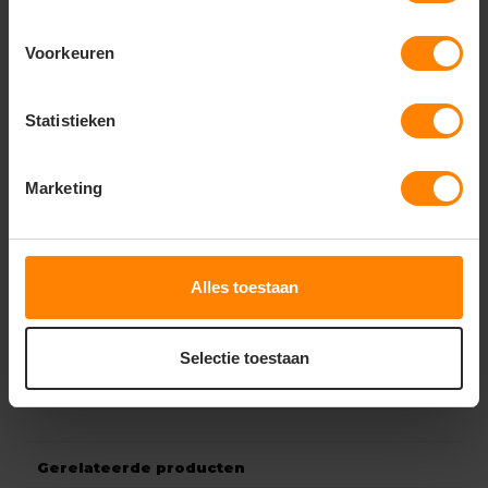
Pasvorm:
Slim Fit (Redefined-lijn).
Voorkeuren
Geslacht:
Unisex.
Functionaliteit:
Afneembare capuchon, verstelbare
Statistieken
manchetten en een binnenzak voor elektronica.
Veiligheid:
Subtiele reflecterende details voor
verhoogde zichtbaarheid bij weinig licht.
Marketing
Wasvoorschriften
Machinewasbaar op maximaal 40 °C.
Alles toestaan
Cruciaal:
Gebruik een speciaal wasmiddel voor
technische kleding en
absoluut geen
wasverzachter
.
Selectie toestaan
Niet in de droogtrommel drogen; aan de lucht
laten drogen om het membraan te sparen.
Gerelateerde producten