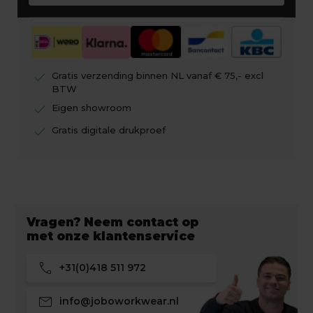
check
Gratis verzending binnen NL vanaf € 75,- excl
BTW
check
Eigen showroom
check
Gratis digitale drukproef
Vragen? Neem contact op
met onze klantenservice
call
+31(0)418 511 972
mail
info@joboworkwear.nl