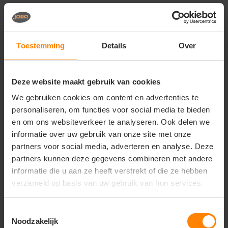
Hoog ademend vermogen:
Voorkomt
condensvorming aan de binnenzijde tijdens fysieke
inspanning (
5.000 g/m²/24u
).
Toestemming
Details
Over
Geïsoleerd:
De wintervoering biedt thermische
isolatie bij lage temperaturen zonder de jas
onnodig zwaar te maken.
Redefined-design:
Een sportieve, slanke pasvorm
Deze website maakt gebruik van cookies
die zorgt voor een moderne en professionele
presentatie.
We gebruiken cookies om content en advertenties te
personaliseren, om functies voor social media te bieden
Materiaal en Kwaliteit
en om ons websiteverkeer te analyseren. Ook delen we
Buitenstof:
100% Polyester met PU-laminaat
informatie over uw gebruik van onze site met onze
(Techshell).
partners voor social media, adverteren en analyse. Deze
Naden:
Volledig getaped voor 100%
partners kunnen deze gegevens combineren met andere
waterdichtheid.
informatie die u aan ze heeft verstrekt of die ze hebben
Ritsen:
Voorzien van waterafstotende ritsen en
verzameld op basis van uw gebruik van hun services.
een kinbeschermer.
Eigenschappen:
Winddicht, waterdicht en
ademend.
Toestemmingsselectie
Noodzakelijk
Specificaties