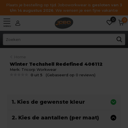
Plaats je bestelling op tijd. Joboworkwear is
gesloten van 3
t/m 14 augustus 2026
. We wensen je een fijne vakantie
0
0
MENU
Home
Winter Techshell Redefined 406112
Merk:
Tricorp Workwear
0
uit
5
(Gebaseerd op 0 reviews)
1. Kies de gewenste kleur
2. Kies de aantallen (per maat)