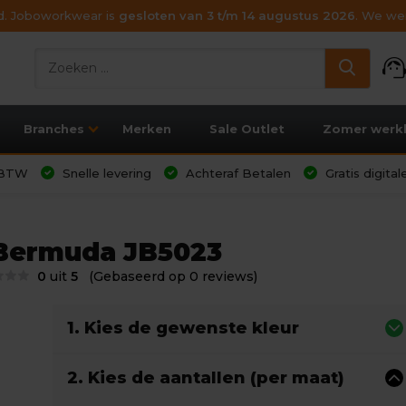
ijd. Joboworkwear is
gesloten van 3 t/m 14 augustus 2026
. We wen
support_age
Branches
Merken
Sale Outlet
Zomer werk
l BTW
Snelle levering
Achteraf Betalen
Gratis digita
Bermuda JB5023
0
uit
5
(Gebaseerd op 0 reviews)
1. Kies de gewenste kleur
2. Kies de aantallen (per maat)