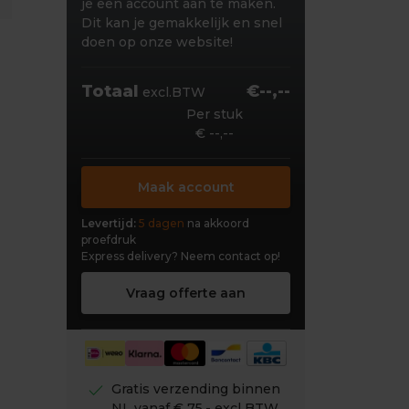
je een account aan te maken.
Dit kan je gemakkelijk en snel
doen op onze website!
Totaal
€--,--
excl.BTW
Per stuk
€ --,--
Maak account
Levertijd:
5 dagen
na akkoord
proefdruk
Express delivery?
Neem contact op!
Vraag offerte aan
check
Gratis verzending binnen
NL vanaf € 75,- excl BTW