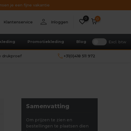
sen je een fijne vakantie
0
nt
person
0
Klantenservice
Inloggen
kleding
Promotiekleding
Blog
Excl. btw
call
le drukproef
+31(0)418 511 972
Samenvatting
Om prijzen te zien en
bestellingen te plaatsen dien