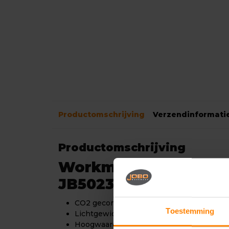
Productomschrijving
Verzendinformati
Productomschrijving
Workman Horti/Agri
JB5023
CO2 gecompenseerd
Toestemming
Lichtgewicht
Hoogwaardige, duurzame materialen