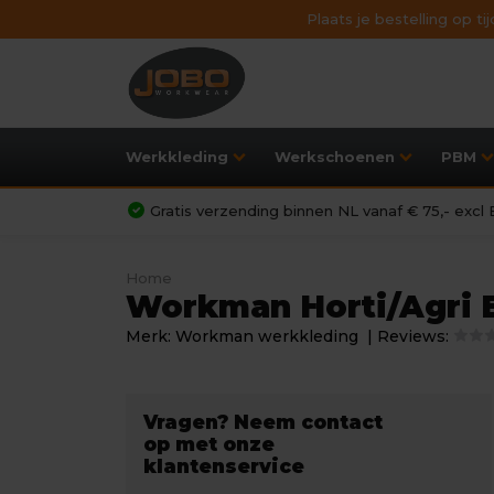
Plaats je bestelling op t
Werkkleding
Werkschoenen
PBM
Gratis verzending binnen NL vanaf € 75,- exc
Home
Workman Horti/Agri 
Merk:
Workman werkkleding
| Reviews:
Vragen? Neem contact
op met onze
klantenservice