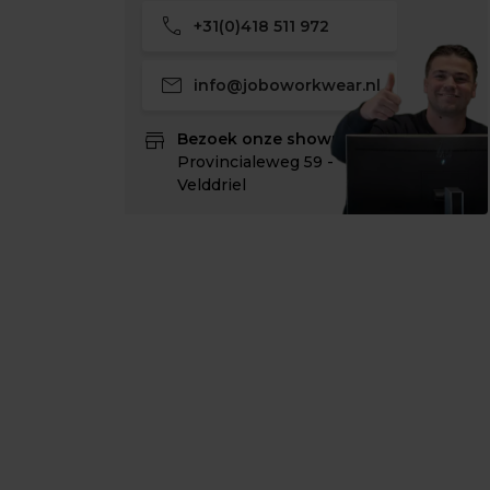
call
+31(0)418 511 972
mail
info@joboworkwear.nl
store
Bezoek onze showroom:
Provincialeweg 59 -
Velddriel