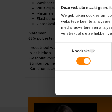
Wasbaar tot wel 85°C
Deze website maakt gebruik
Virusvrij wasresultaat
Maximale ROI
We gebruiken cookies om cont
Elastische tailleband op de heup
websiteverkeer te analyseren
2 steekzakken
media, adverteren en analys
Materiaal:
verstrekt of die ze hebben v
65% polyester / 35% katoen
Toestemmingsselectie
Industrieel wasbaar op 85°C
Noodzakelijk
Niet bleken
Geschikt voor in de droogtrommel, op lage t
Strijken op medium temperatuur
Kan chemisch gereinigd worden