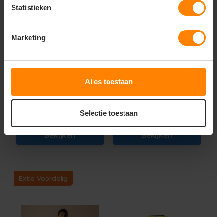
Statistieken
Marketing
mascot
mascot
Java | crossover t-
Accelerate T-shirts
shirt 782
voor kinderen 18982
Alles toestaan
Materiaal: 100% Katoen
Materiaal: 100% Katoen
Fit: Regular Fit
Fit: Regular Fit
Eigenschap: Ademend
Eigenschap: Ademend
Selectie toestaan
14,63
14,63
Excl. btw
Excl. btw
Bekijken
Bekijken
Extra Voordelig