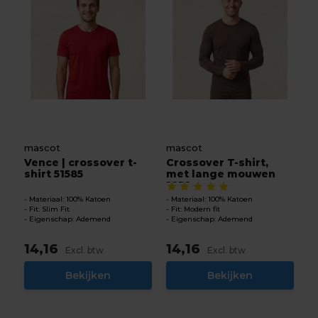
mascot
mascot
Vence | crossover t-
Crossover T-shirt,
shirt 51585
met lange mouwen
1858...
Materiaal: 100% Katoen
Materiaal: 100% Katoen
Fit: Slim Fit
Fit: Modern fit
Eigenschap: Ademend
Eigenschap: Ademend
14,16
14,16
Excl. btw
Excl. btw
Bekijken
Bekijken