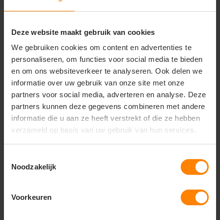
T-shirt Etienne Ladies
T-shirt Etienne
Deze website maakt gebruik van cookies
Materiaal: Katoen / Polyester
Materiaal: Katoen / Polyester
Fit: Slim Fit
Fit: Modern fit
Eigenschap: Ademend
Eigenschap: Ademend
We gebruiken cookies om content en advertenties te
personaliseren, om functies voor social media te bieden
14,62
14,62
Excl. btw
Excl. btw
en om ons websiteverkeer te analyseren. Ook delen we
informatie over uw gebruik van onze site met onze
Bekijken
Bekijken
partners voor social media, adverteren en analyse. Deze
partners kunnen deze gegevens combineren met andere
informatie die u aan ze heeft verstrekt of die ze hebben
verzameld op basis van uw gebruik van hun services.
Toestemmingsselectie
Noodzakelijk
Voorkeuren