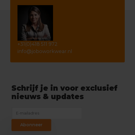
+31(0)418 511 972
info@joboworkwear.nl
Schrijf je in voor exclusief
nieuws & updates
Abonneer