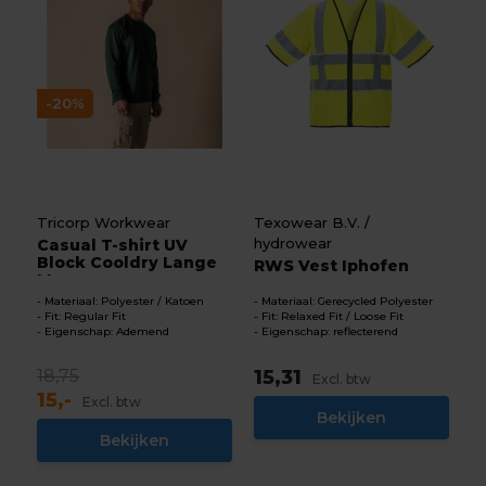
-20%
Tricorp Workwear
Texowear B.V. /
hydrowear
Casual T-shirt UV
Block Cooldry Lange
RWS Vest Iphofen
Mo...
Materiaal: Polyester / Katoen
Materiaal: Gerecycled Polyester
Fit: Regular Fit
Fit: Relaxed Fit / Loose Fit
Eigenschap: Ademend
Eigenschap: reflecterend
18,75
15,31
Excl. btw
15,-
Excl. btw
Bekijken
Bekijken