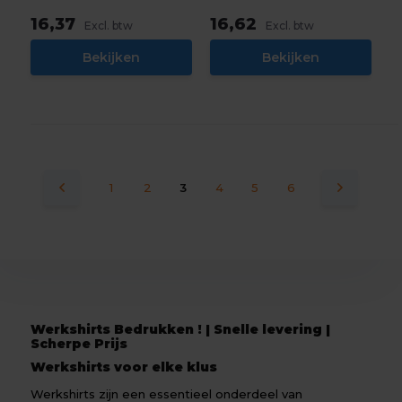
16,37
16,62
Excl. btw
Excl. btw
Bekijken
Bekijken
1
2
3
4
5
6
Werkshirts Bedrukken ! | Snelle levering |
Scherpe Prijs
Werkshirts voor elke klus
Werkshirts zijn een essentieel onderdeel van