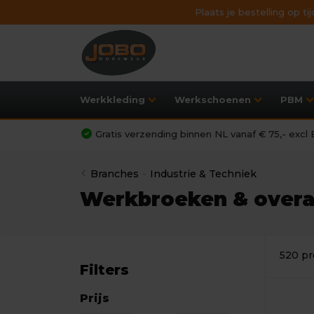
Plaats je bestelling op t
Werkkleding
Werkschoenen
PBM
Gratis verzending binnen NL vanaf € 75,- exc
Branches
-
Industrie & Techniek
Werkbroeken & overal
520 p
Filters
Prijs