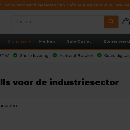
ijd. Joboworkwear is
gesloten van 3 t/m 14 augustus 2026
. We wen
support_age
Branches
Merken
Sale Outlet
Zomer werk
l BTW
Snelle levering
Achteraf Betalen
Gratis digita
ls voor de industriesector
roducten