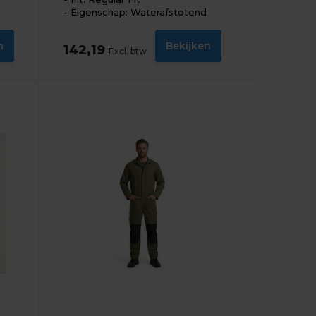
Eigenschap: Waterafstotend
n
Bekijken
142,19
Excl. btw