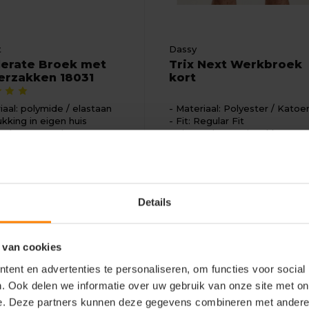
t
Dassy
lerate Broek met
Trix Next Werkbroek
kerzakken 18031
kort
iaal: polymide / elastaan
Materiaal: Polyester / Katoe
kking in eigen huis
Fit: Regular Fit
schap: Stretch
Eigenschap: Kniezakken
Bekijken
Bekijke
26
138,43
Excl. btw
Excl. btw
Details
 van cookies
ent en advertenties te personaliseren, om functies voor social
. Ook delen we informatie over uw gebruik van onze site met on
e. Deze partners kunnen deze gegevens combineren met andere i