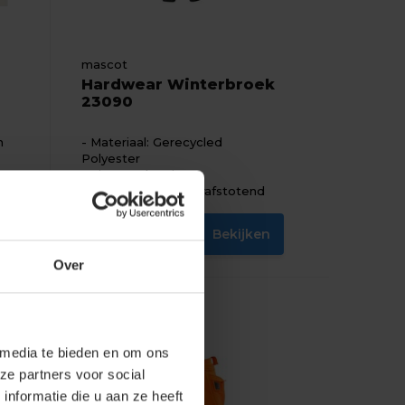
mascot
Hardwear Winterbroek
23090
n
Materiaal: Gerecycled
Polyester
Fit: Regular Fit
Eigenschap: Waterafstotend
n
Bekijken
139,46
Excl. btw
Over
 media te bieden en om ons
ze partners voor social
nformatie die u aan ze heeft