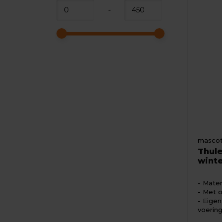
-
masco
Thule
winte
Mater
Met o
Eigen
voerin