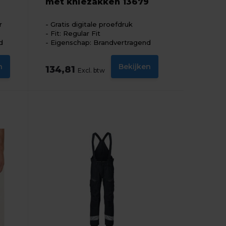
met kniezakken 13679
r
Gratis digitale proefdruk
Fit: Regular Fit
d
Eigenschap: Brandvertragend
n
Bekijken
134,81
Excl. btw