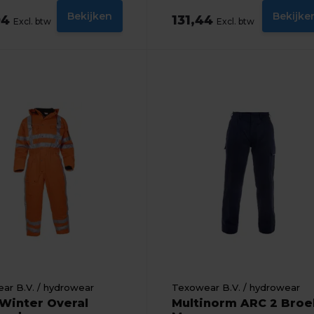
Bekijken
Bekijke
94
131,44
Excl. btw
Excl. btw
ar B.V. / hydrowear
Texowear B.V. / hydrowear
Winter Overal
Multinorm ARC 2 Broe