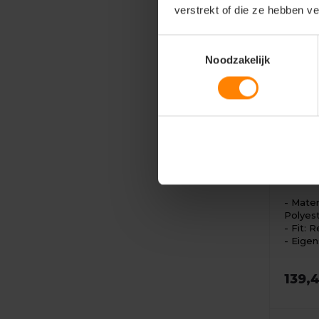
verstrekt of die ze hebben v
Toestemmingsselectie
Noodzakelijk
masco
Wels 
over
Mater
Polyes
Fit: R
Eigen
139,