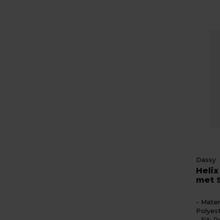
Dassy
Heli
met 
Mater
Polyes
Fit: R