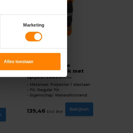
Marketing
mascot
Alles toestaan
Accelerate Safe
driekwart broek met
spijkerzakken ...
Materiaal: Polyester / elastaan
Fit: Regular Fit
Eigenschap: Waterafstotend
Bekijken
139,46
Excl. btw
n