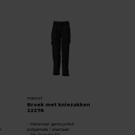
mascot
Broek met kniezakken
22278
Materiaal: gerecycled
n
polyamide / elastaan
Fit: Regular Fit