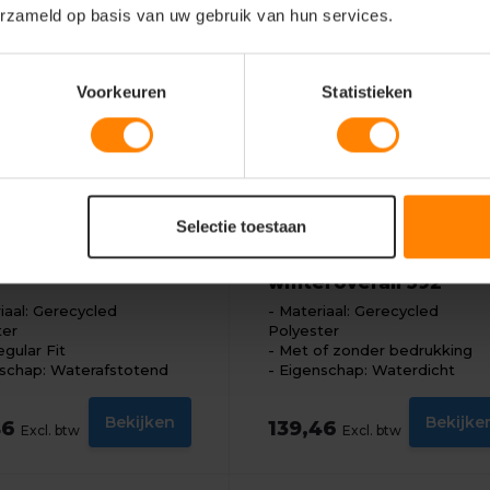
erzameld op basis van uw gebruik van hun services.
Voorkeuren
Statistieken
t
mascot
Selectie toestaan
| safe image
Lech | safe arctic
trektuinbroek 7092
amerikaanse
winteroverall 592
iaal: Gerecycled
Materiaal: Gerecycled
ter
Polyester
egular Fit
Met of zonder bedrukking
schap: Waterafstotend
Eigenschap: Waterdicht
Bekijken
Bekijke
46
139,46
Excl. btw
Excl. btw