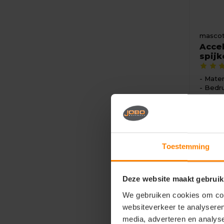
masco
Acce
spij
Mater
Bedru
Eigen
136,
Toestemming
Deze website maakt gebruik
We gebruiken cookies om cont
websiteverkeer te analyseren
media, adverteren en analys