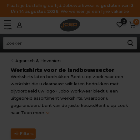
Plaats je bestelling op tijd. Joboworkwear is
gesloten van 3
t/m 14 augustus 2026
. We wensen je een fijne vakantie
0
0
MENU
Agrarisch & Hoveniers
Werkshirts voor de landbouwsector
Werkshirts laten bedrukken Bent u op zoek naar een
werkshirt die u daarnaast wilt laten bedrukken met
bijvoorbeeld uw logo? Jobo Workwear biedt u een
uitgebreid assortiment werkshirts, waardoor u
gegarandeerd bent van de juiste keuze.Bent u op zoek
naar
Toon meer
Filters