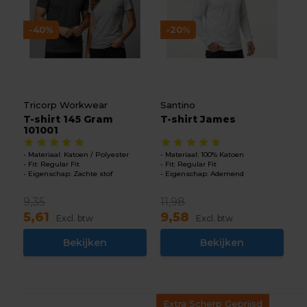
-40%
-20%
Tricorp Workwear
Santino
T-shirt 145 Gram
T-shirt James
101001
Materiaal: Katoen / Polyester
Materiaal: 100% Katoen
Fit: Regular Fit
Fit: Regular Fit
Eigenschap: Zachte stof
Eigenschap: Ademend
9,35
11,98
5,61
9,58
Excl. btw
Excl. btw
Bekijken
Bekijken
Extra Scherp Geprijsd