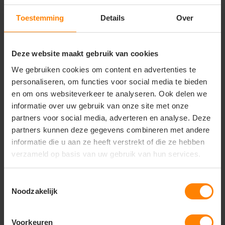
101...
Materiaal: Katoen / Elasthaan
Materiaal: 100% Katoen
Toestemming
Details
Over
Fit: Regular Fit
Fit: Regular Fit
Eigenschap: Stretch
Eigenschap: Hoge kwaliteit
11,26
12,57
Deze website maakt gebruik van cookies
7,88
8,80
Excl. btw
Excl. btw
We gebruiken cookies om content en advertenties te
Bekijken
Bekijken
personaliseren, om functies voor social media te bieden
en om ons websiteverkeer te analyseren. Ook delen we
informatie over uw gebruik van onze site met onze
partners voor social media, adverteren en analyse. Deze
Extra Scherp Geprijsd
Extra Voordelig
partners kunnen deze gegevens combineren met andere
informatie die u aan ze heeft verstrekt of die ze hebben
verzameld op basis van uw gebruik van hun services.
Toestemmingsselectie
Noodzakelijk
-20%
Voorkeuren