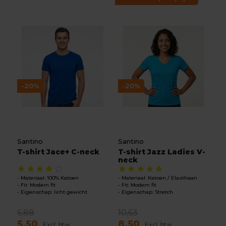
-20%
-20%
Santino
Santino
T-shirt Jace+ C-neck
T-shirt Jazz Ladies V-
neck
Materiaal: 100% Katoen
Materiaal: Katoen / Elasthaan
Fit: Modern fit
Fit: Modern fit
Eigenschap: licht gewicht
Eigenschap: Stretch
6,88
10,63
5,50
8,50
Excl. btw
Excl. btw