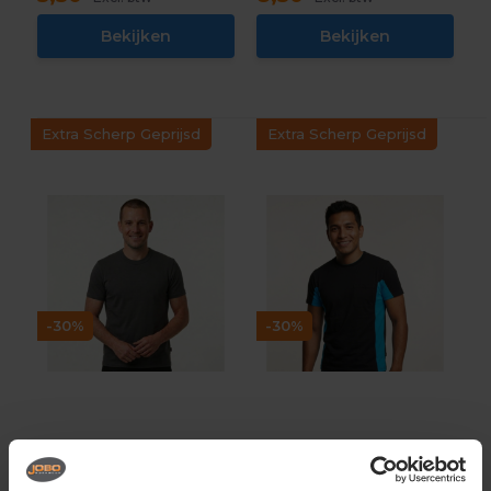
Bekijken
Bekijken
Extra Scherp Geprijsd
Extra Scherp Geprijsd
-30%
-30%
Tricorp Workwear
Tricorp Workwear
Casual T-shirt 200
Casual T-shirt Bicolor
Gram 60°C Wasbaar
Borstzak 102002