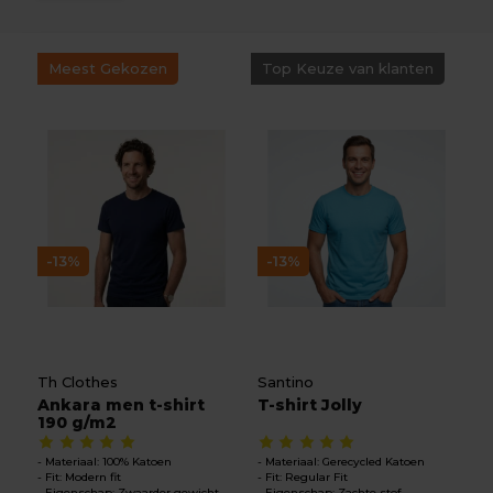
Meest Gekozen
Top Keuze van klanten
-13%
-13%
Th Clothes
Santino
Ankara men t-shirt
T-shirt Jolly
190 g/m2
Materiaal: 100% Katoen
Materiaal: Gerecycled Katoen
Fit: Modern fit
Fit: Regular Fit
Eigenschap: Zwaarder gewicht
Eigenschap: Zachte stof