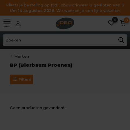
Plaats je bestelling op tijd. Joboworkwear is
gesloten van 3
t/m 14 augustus 2026
. We wensen je een fijne vakantie
0
0
MENU
Merken
BP (Bierbaum Proenen)
Filters
Geen producten gevonden!...