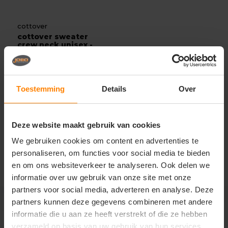
cottover
cottover sweater
crew neck unisex -
gots...
Met of zonder bedrukking
Bedrukking in eigen huis
Gratis digitale proefdruk
Toestemming
Details
Over
33,91
Excl. btw
Bekijken
Deze website maakt gebruik van cookies
We gebruiken cookies om content en advertenties te
personaliseren, om functies voor social media te bieden
en om ons websiteverkeer te analyseren. Ook delen we
informatie over uw gebruik van onze site met onze
partners voor social media, adverteren en analyse. Deze
partners kunnen deze gegevens combineren met andere
informatie die u aan ze heeft verstrekt of die ze hebben
cottover
verzameld op basis van uw gebruik van hun services.