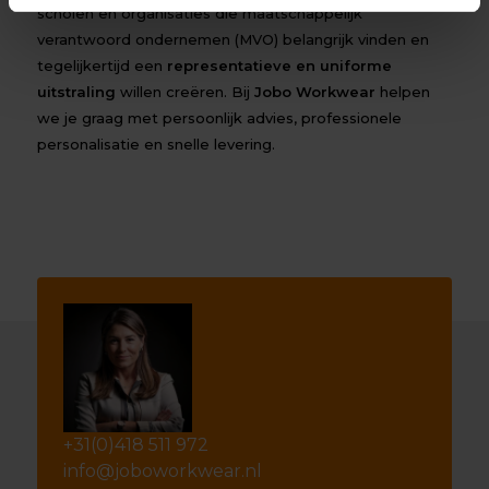
scholen en organisaties die maatschappelijk
verantwoord ondernemen (MVO) belangrijk vinden en
tegelijkertijd een
representatieve en uniforme
uitstraling
willen creëren. Bij
Jobo Workwear
helpen
we je graag met persoonlijk advies, professionele
personalisatie en snelle levering.
+31(0)418 511 972
info@joboworkwear.nl