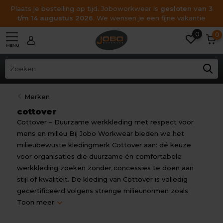
Plaats je bestelling op tijd. Joboworkwear is
gesloten van 3
t/m 14 augustus 2026
. We wensen je een fijne vakantie
0
0
MENU
Merken
cottover
Cottover – Duurzame werkkleding met respect voor
mens en milieu Bij Jobo Workwear bieden we het
milieubewuste kledingmerk Cottover aan: dé keuze
voor organisaties die duurzame én comfortabele
werkkleding zoeken zonder concessies te doen aan
stijl of kwaliteit. De kleding van Cottover is volledig
gecertificeerd volgens strenge milieunormen zoals
Toon meer