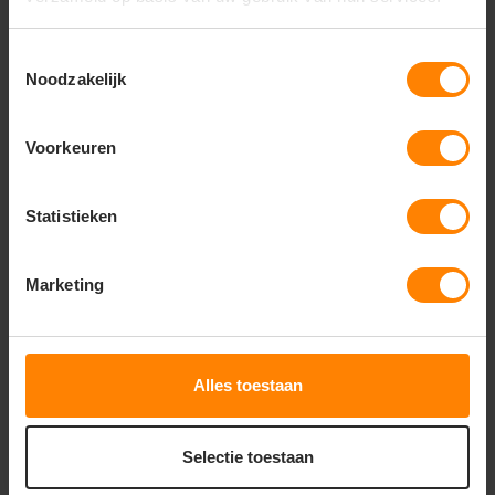
Cottover – Duurzame werkkleding met
Toestemmingsselectie
respect voor mens en milieu
Noodzakelijk
Bij
Jobo Workwear
bieden we het milieubewuste
kledingmerk
Cottover
aan: dé keuze voor organisaties
Voorkeuren
die duurzame én comfortabele werkkleding zoeken
zonder concessies te doen aan stijl of kwaliteit. De
kleding van Cottover is volledig gecertificeerd volgens
Statistieken
strenge milieunormen zoals
GOTS, OEKO-TEX,
Fairtrade en Nordic Swan Ecolabel
.
Marketing
De collectie bestaat uit
t-shirts, polo’s, sweaters,
hoodies, jassen, sportshirts en accessoires
voor
zowel dames als heren. Elk kledingstuk is gemaakt van
Alles toestaan
biologisch katoen en gerecyclede materialen
, en is
uitstekend geschikt voor
bedrukking of borduring
met jouw bedrijfslogo of boodschap.
Selectie toestaan
Cottover is de ideale keuze voor bedrijven, overheden,