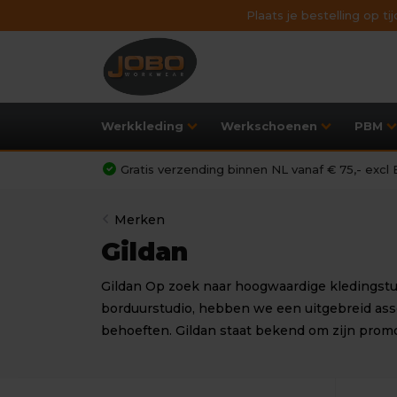
Plaats je bestelling op t
Werkkleding
Werkschoenen
PBM
Gratis verzending binnen NL vanaf € 75,- exc
Merken
Gildan
Gildan Op zoek naar hoogwaardige kledingstuk
borduurstudio, hebben we een uitgebreid asso
behoeften. Gildan staat bekend om zijn pro