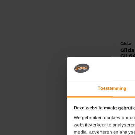
Gildan
Gilda
GIL6
Mater
Fit: M
Eigen
Toestemming
2,6
Deze website maakt gebruik
We gebruiken cookies om cont
websiteverkeer te analyseren
media, adverteren en analys