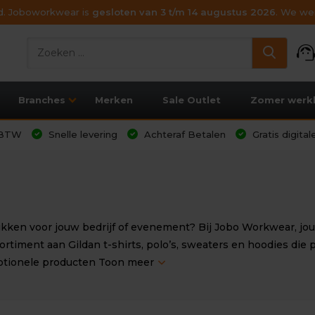
ijd. Joboworkwear is
gesloten van 3 t/m 14 augustus 2026
. We wen
support_age
Branches
Merken
Sale Outlet
Zomer werk
l BTW
Snelle levering
Achteraf Betalen
Gratis digita
ken voor jouw bedrijf of evenement? Bij Jobo Workwear, jouw
rtiment aan Gildan t-shirts, polo’s, sweaters en hoodies di
motionele producten
Toon meer