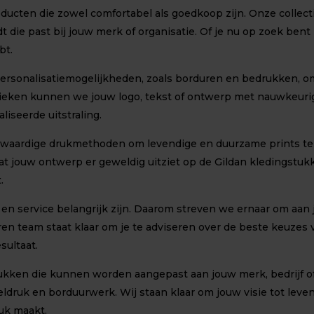
ucten die zowel comfortabel als goedkoop zijn. Onze collectie
dt die past bij jouw merk of organisatie. Of je nu op zoek ben
bt.
rsonalisatiemogelijkheden, zoals borduren en bedrukken, om 
eken kunnen we jouw logo, tekst of ontwerp met nauwkeurig
iseerde uitstraling.
gwaardige drukmethoden om levendige en duurzame prints te p
dat jouw ontwerp er geweldig uitziet op de Gildan kledingstu
.
 en service belangrijk zijn. Daarom streven we ernaar om aan
aren team staat klaar om je te adviseren over de beste keuzes
sultaat.
stukken die kunnen worden aangepast aan jouw merk, bedrijf
ldruk en borduurwerk. Wij staan klaar om jouw visie tot lev
ruk maakt.