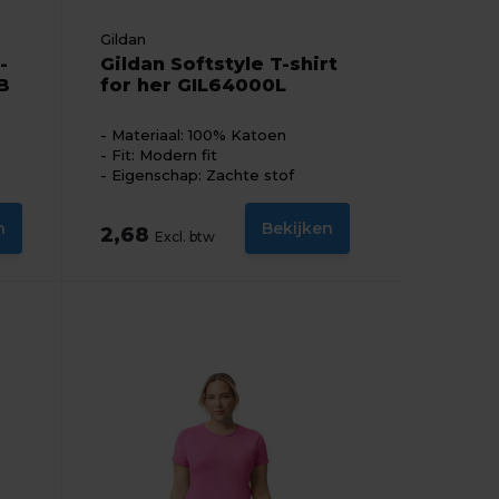
Gildan
-
Gildan Softstyle T-shirt
B
for her GIL64000L
Materiaal: 100% Katoen
Fit: Modern fit
Eigenschap: Zachte stof
n
Bekijken
2,68
Excl. btw