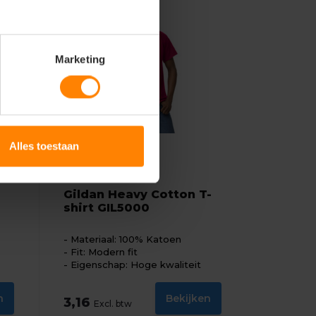
Marketing
Alles toestaan
Gildan
Gildan Heavy Cotton T-
shirt GIL5000
Materiaal: 100% Katoen
Fit: Modern fit
Eigenschap: Hoge kwaliteit
n
Bekijken
3,16
Excl. btw