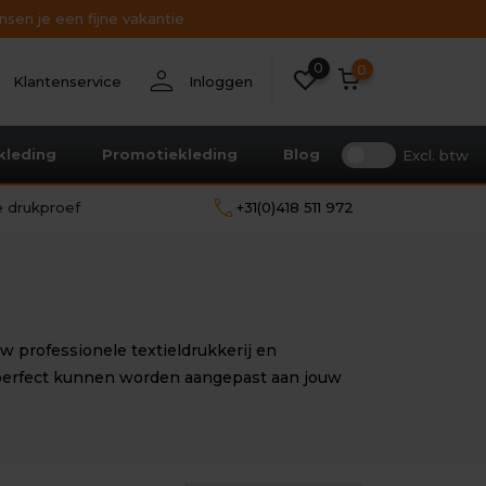
sen je een fijne vakantie
Bekijk alle resultaten
0
nt
person
0
Klantenservice
Inloggen
kleding
Promotiekleding
Blog
Excl. btw
call
le drukproef
+31(0)418 511 972
 professionele textieldrukkerij en
e perfect kunnen worden aangepast aan jouw