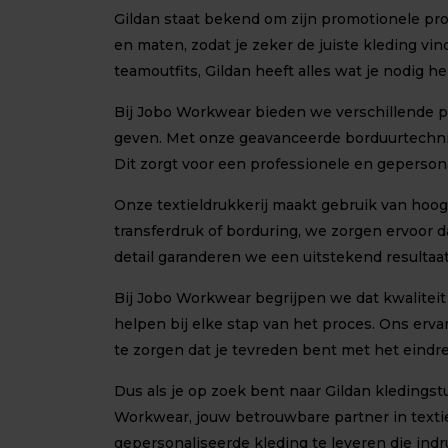
Gildan staat bekend om zijn promotionele prod
en maten, zodat je zeker de juiste kleding vin
teamoutfits, Gildan heeft alles wat je nodig he
Bij Jobo Workwear bieden we verschillende pe
geven. Met onze geavanceerde borduurtechni
Dit zorgt voor een professionele en gepersonal
Onze textieldrukkerij maakt gebruik van hoo
transferdruk of borduring, we zorgen ervoor 
detail garanderen we een uitstekend resultaat
Bij Jobo Workwear begrijpen we dat kwaliteit
helpen bij elke stap van het proces. Ons erv
te zorgen dat je tevreden bent met het eindre
Dus als je op zoek bent naar Gildan kleding
Workwear, jouw betrouwbare partner in textie
gepersonaliseerde kleding te leveren die ind