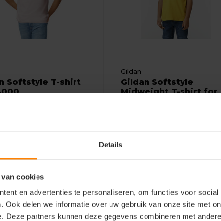
Gildan
n Softstyle T-shirt
Gildan Softstyle
4000
Midweight T-shirt for
kids GIL650...
iaal: 100% Katoen
Materiaal: 100% Katoen
odern fit
Fit: Modern fit
schap: Zachte stof
Eigenschap: Zachte stof
Details
Bekijken
Bekijke
8
2,74
Excl. btw
Excl. btw
 van cookies
ent en advertenties te personaliseren, om functies voor social
. Ook delen we informatie over uw gebruik van onze site met on
e. Deze partners kunnen deze gegevens combineren met andere i