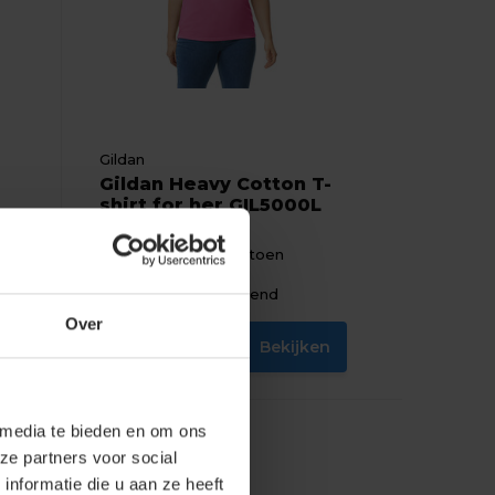
Gildan
Gildan Heavy Cotton T-
shirt for her GIL5000L
Materiaal: 100% Katoen
Fit: Modern fit
Eigenschap: Ademend
Over
n
Bekijken
2,91
Excl. btw
 media te bieden en om ons
ze partners voor social
nformatie die u aan ze heeft