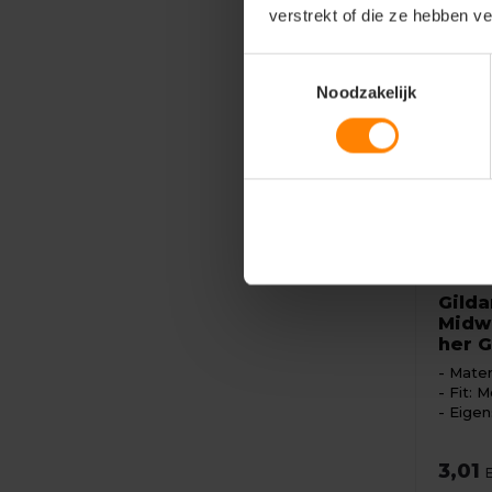
verstrekt of die ze hebben v
Toestemmingsselectie
Noodzakelijk
Gildan
Gilda
Midwe
her G
Mater
Fit: M
Eigen
3,01