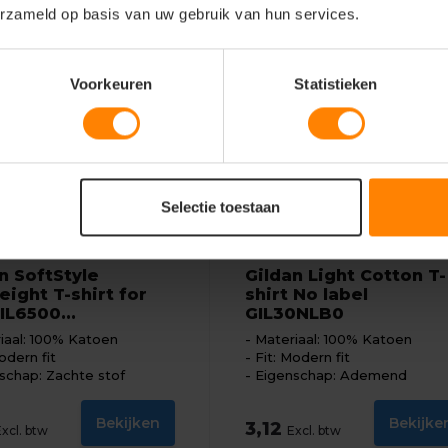
erzameld op basis van uw gebruik van hun services.
Voorkeuren
Statistieken
Selectie toestaan
Gildan
n SoftStyle
Gildan Light Cotton T-
ight T-shirt for
shirt No label
IL6500...
GIL30NLB0
iaal: 100% Katoen
Materiaal: 100% Katoen
odern fit
Fit: Modern fit
schap: Zachte stof
Eigenschap: Ademend
Bekijken
Bekijke
3,12
Excl. btw
Excl. btw