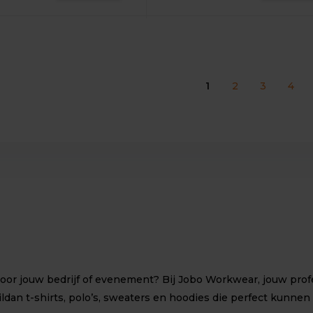
1
2
3
4
r jouw bedrijf of evenement? Bij Jobo Workwear, jouw profes
ildan
t-shirts
,
polo’s
,
sweaters
en
hoodies
die perfect kunnen