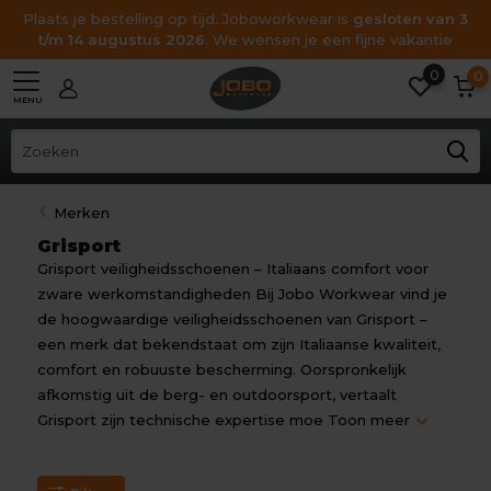
Plaats je bestelling op tijd. Joboworkwear is
gesloten van 3
t/m 14 augustus 2026
. We wensen je een fijne vakantie
0
0
MENU
Merken
Grisport
Grisport veiligheidsschoenen – Italiaans comfort voor
zware werkomstandigheden Bij Jobo Workwear vind je
de hoogwaardige veiligheidsschoenen van Grisport –
een merk dat bekendstaat om zijn Italiaanse kwaliteit,
comfort en robuuste bescherming. Oorspronkelijk
afkomstig uit de berg- en outdoorsport, vertaalt
Grisport zijn technische expertise moe
Toon meer