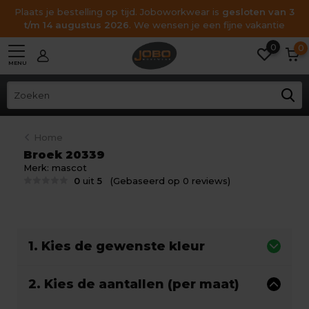
Plaats je bestelling op tijd. Joboworkwear is
gesloten van 3
t/m 14 augustus 2026
. We wensen je een fijne vakantie
0
0
MENU
Home
Broek 20339
Merk:
mascot
0
uit
5
(Gebaseerd op 0 reviews)
1. Kies de gewenste kleur
2. Kies de aantallen (per maat)