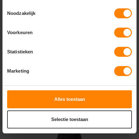
Belangrijkste kenmerken
Toestemmingsselectie
65% polyester / 35% katoen – sterke en duurzame
Noodzakelijk
materiaalmix
270 g/m² kwaliteit – stevig en comfortabel
Ademend katoen – zorgt voor een prettig
Voorkeuren
draagcomfort
Vormvast polyester – behoudt langdurig zijn
pasvorm
Statistieken
Kleurvast – blijft er langdurig professioneel uitzien
Slijtvast – geschikt voor intensief dagelijks gebruik
Comfortabele pasvorm – optimale
bewegingsvrijheid
Marketing
Professionele uitstraling – geschikt voor diverse
werkomgevingen
Onderhoudsvriendelijk – eenvoudig te wassen
Geschikt voor dagelijks professioneel gebruik
Alles toestaan
Gerelateerde producten
Selectie toestaan