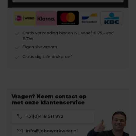
check
Gratis verzending binnen NL vanaf € 75,- excl
BTW
check
Eigen showroom
check
Gratis digitale drukproef
Vragen? Neem contact op
met onze klantenservice
call
+31(0)418 511 972
mail
info@joboworkwear.nl