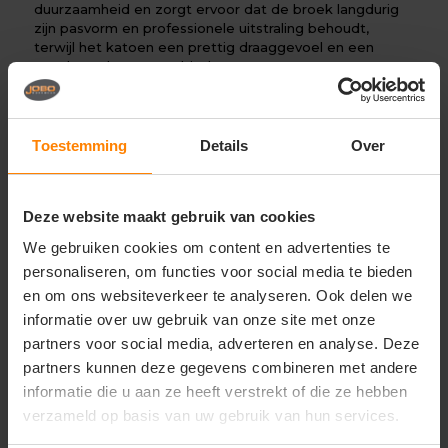
duurzaamheid en zorgt ervoor dat de broek langdurig
zijn pasvorm en professionele uitstraling behoudt,
terwijl het katoen een prettig draaggevoel en een
goede vochtopname biedt.
De comfortabele pasvorm zorgt voor optimale
bewegingsvrijheid tijdens uiteenlopende
werkzaamheden. Dankzij het tijdloze ontwerp is de
Toestemming
Details
Over
broek eenvoudig te combineren met andere
werkkleding en geschikt voor zowel praktische als
representatieve werkomgevingen.
Deze website maakt gebruik van cookies
Door de combinatie van stevigheid, comfort en
We gebruiken cookies om content en advertenties te
functionaliteit is de Mascot Broek (20339) een
uitstekende keuze voor dagelijks professioneel gebruik.
personaliseren, om functies voor social media te bieden
en om ons websiteverkeer te analyseren. Ook delen we
Perfect voor
informatie over uw gebruik van onze site met onze
Bouw en installatie
partners voor social media, adverteren en analyse. Deze
Technische dienstverlening
Logistiek en transport
partners kunnen deze gegevens combineren met andere
Onderhoud en service
informatie die u aan ze heeft verstrekt of die ze hebben
Magazijnwerk
verzameld op basis van uw gebruik van hun services.
Industrie