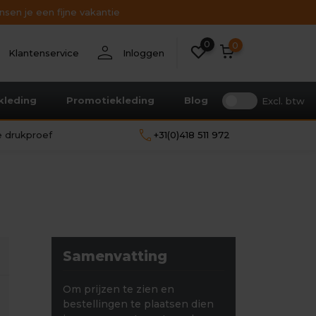
sen je een fijne vakantie
0
nt
person
0
Klantenservice
Inloggen
kleding
Promotiekleding
Blog
Excl. btw
call
le drukproef
+31(0)418 511 972
Samenvatting
Om prijzen te zien en
bestellingen te plaatsen dien