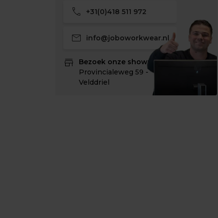
call
+31(0)418 511 972
mail
info@joboworkwear.nl
store
Bezoek onze showroom:
Provincialeweg 59 -
Velddriel