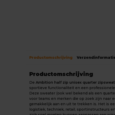
Productomschrijving
Verzendinformati
Productomschrijving
De
Ambition half zip unisex quarter zipsweat
sportieve functionaliteit en een professionele,
Deze sweater (ook wel bekend als een quarter 
voor teams en merken die op zoek zijn naar ee
gemakkelijk aan en uit te trekken is. Het is e
logistiek, techniek, retail, sportinstructeur
zich snel moeten kunnen aanpassen aan wis