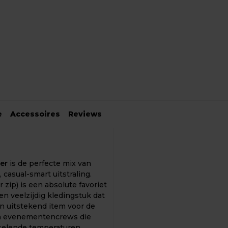
e
Accessoires
Reviews
er
is de perfecte mix van
 casual-smart uitstraling.
zip) is een absolute favoriet
n veelzijdig kledingstuk dat
en uitstekend item voor de
s en evenementencrews die
selende temperaturen.