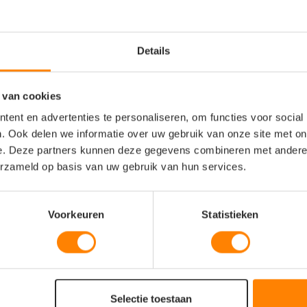
oor sportclubs, scholen en
Details
ndise voor evenementen,
 van cookies
ent en advertenties te personaliseren, om functies voor social
met een zachte touch en
. Ook delen we informatie over uw gebruik van onze site met on
e. Deze partners kunnen deze gegevens combineren met andere i
sluiting (quarter zip),
erzameld op basis van uw gebruik van hun services.
ie een perfecte eenheid
Voorkeuren
Statistieken
 vormvaste materialen die
gelijks gebruik
 met een T-shirt of polo
Selectie toestaan