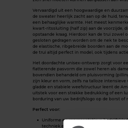
Vervaardigd uit een hoogwaardige en duurzam
de sweater heerlijk zacht aan op de huid, terw
een behaaglijke warmte. Het meest kenmerken
kwart-ritssluiting (half zip) aan de voorzijde, 
opstaande kraag. Hierdoor kan de trui zowel 
gesloten gedragen worden om de nek te besc
de elastische, ribgebreide boorden aan de mo
de trui altijd perfect in model, ook tijdens a
Het doordachte unisex-ontwerp zorgt voor e
flatterende pasvorm die zowel heren als dames
bovendien behandeld om pluisvorming (pillin
zijn kleur en vorm, zelfs na talloze intensiev
gladde en stabiele weefstructuur leent de Amb
uitstek voor een strakke bedrukking of een lu
borduring van uw bedrijfslogo op de borst of r
Perfect voor:
Uniforme en representatieve bedrijfskledin
techniek en buitendiensten