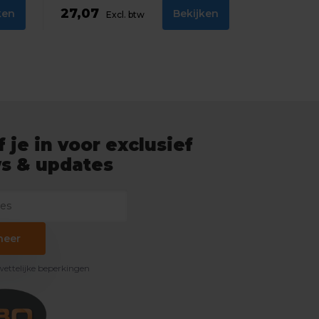
27,07
ken
Bekijken
Excl. btw
f je in voor exclusief
s & updates
neer
 wettelijke beperkingen