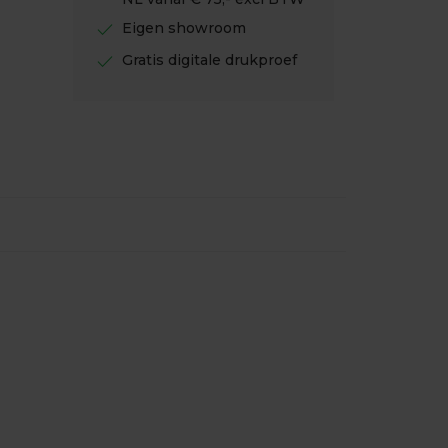
check
Eigen showroom
check
Gratis digitale drukproef