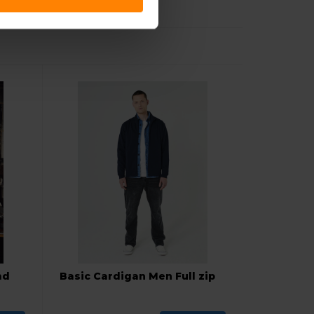
md
Basic Cardigan Men Full zip