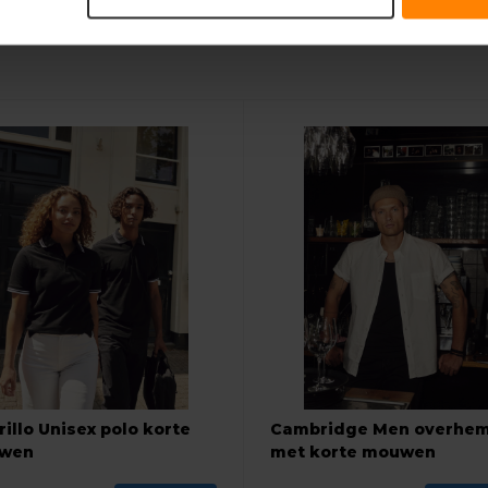
illo Unisex polo korte
Cambridge Men overhe
wen
met korte mouwen