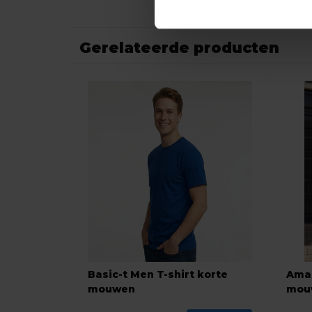
Gerelateerde producten
Basic-t Men T-shirt korte
Amar
mouwen
mou