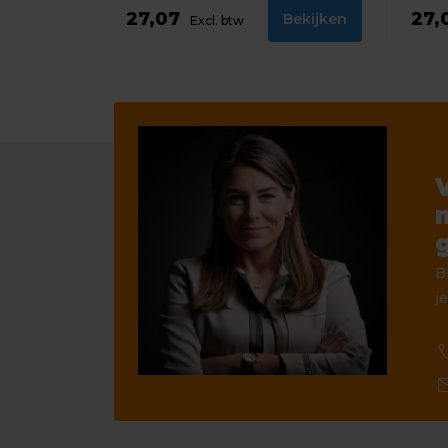
27,07
27,
Bekijken
Excl. btw
B
je
ca
ma