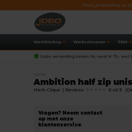
Plaats je bestelling op t
Werkkleding
Werkschoenen
PBM
Gratis verzending binnen NL vanaf € 75,- exc
Home
Ambition half zip uni
Merk:
Clique
| Reviews:
0
uit
5
(G
Vragen? Neem contact
op met onze
klantenservice