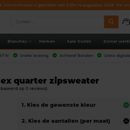
ijd. Joboworkwear is
gesloten van 3 t/m 14 augustus 2026
. We wen
support_age
Branches
Merken
Sale Outlet
Zomer werk
l BTW
Snelle levering
Achteraf Betalen
Gratis digita
sex quarter zipsweater
ebaseerd op 0 reviews)
1. Kies de gewenste kleur
2. Kies de aantallen (per maat)