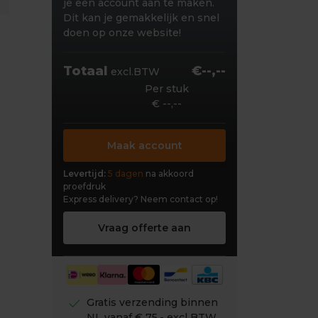
je een account aan te maken.
Dit kan je gemakkelijk en snel
doen op onze website!
Totaal
€--,--
excl.BTW
Per stuk
€ --,--
Maak account
Levertijd:
5 dagen
na akkoord
proefdruk
Express delivery?
Neem contact op!
Vraag offerte aan
check
Gratis verzending binnen
NL vanaf € 75,- excl BTW