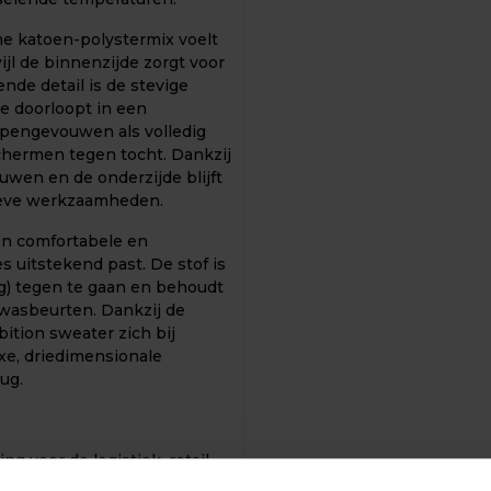
e katoen-polystermix voelt
ijl de binnenzijde zorgt voor
de detail is de stevige
die doorloopt in een
opengevouwen als volledig
hermen tegen tocht. Dankzij
uwen en de onderzijde blijft
ctieve werkzaamheden.
en comfortabele en
 uitstekend past. De stof is
g) tegen te gaan en behoudt
e wasbeurten. Dankzij de
ition sweater zich bij
xe, driedimensionale
ug.
g voor de logistiek, retail,