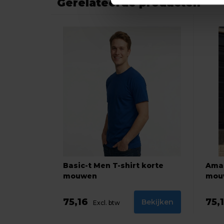
Gerelateerde producten
Basic-t Men T-shirt korte
Amar
mouwen
mou
75,16
75,
Bekijken
Excl. btw