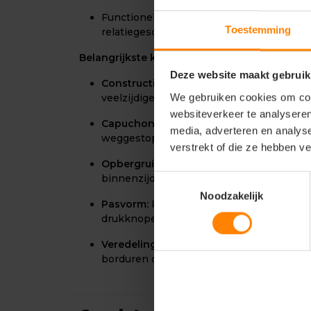
Functionele merchandise voor actieve me
Toestemming
relatiegeschenken
Belangrijkste kenmerken:
Deze website maakt gebruik
Constructie:
Luchtig model met een lichte 
We gebruiken cookies om cont
veelzijdige tussenjas
websiteverkeer te analyseren
Capuchon:
Geïntegreerde capuchon die 
media, adverteren en analys
weggestopt in de kraag
verstrekt of die ze hebben v
Opbergruimte:
Ruime zakken op de borst
binnenzijde
Toestemmingsselectie
Noodzakelijk
Pasvorm:
Rechte unisex-pasvorm met du
drukknopen
Veredeling:
Drukkersrits aan de binnenzi
borduren of bedrukken van een logo