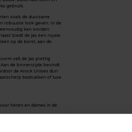
ks gebruik.
enten zoals de duurzame
n robuuste look geven. In de
e eenvoudig kan worden
aast biedt de jas een royale
ken op de borst, aan de
orm valt de jas prettig
 Aan de binnenzijde bevindt
ardoor de Arock Unisex dun
 haarscherp bedrukken of luxe
 voor heren en dames in de
n, evenementencrews en