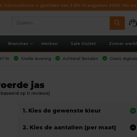
ijd. Joboworkwear is
gesloten van 3 t/m 14 augustus 2026
. We wen
support_age
Branches
Merken
Sale Outlet
Zomer werk
l BTW
Snelle levering
Achteraf Betalen
Gratis digita
oerde jas
ebaseerd op 0 reviews)
1. Kies de gewenste kleur
2. Kies de aantallen (per maat)