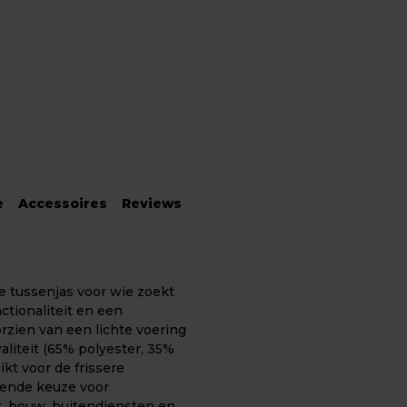
e
Accessoires
Reviews
le tussenjas voor wie zoekt
ctionaliteit en een
oorzien van een lichte voering
iteit (65% polyester, 35%
ikt voor de frissere
ekende keuze voor
ek, bouw, buitendiensten en