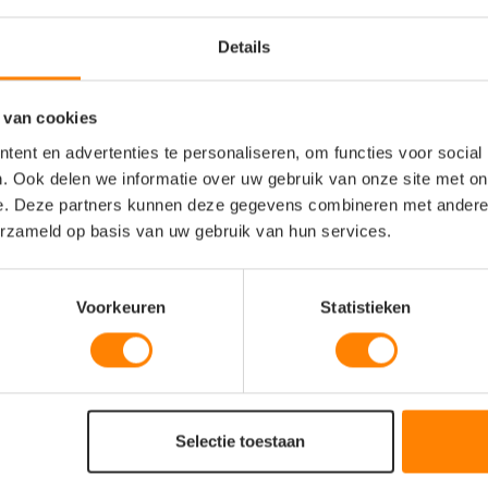
rken en zakelijke
Details
 van cookies
voering, ideaal als
ent en advertenties te personaliseren, om functies voor social
. Ook delen we informatie over uw gebruik van onze site met on
eenvoudig kan worden
e. Deze partners kunnen deze gegevens combineren met andere i
erzameld op basis van uw gebruik van hun services.
, voorzijde, mouw en aan de
Voorkeuren
Statistieken
urzame metalen ritsen en
jde aanwezig voor het strak
Selectie toestaan