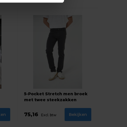
5-Pocket Stretch men broek
met twee steekzakken
75,16
ken
Bekijken
Excl. btw