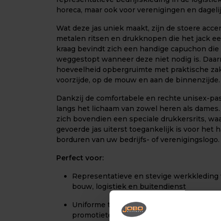
horeca, maar ook voor verenigingen en dagelij
Wat deze jas uniek maakt, zijn de stoere acc
metalen ritsen en drukknopen die het jack ee
kraag bevindt zich een handige capuchon di
weggestopt wanneer deze niet nodig is. Daarn
hoeveelheid opbergruimte met praktische zak
voorzijde, op de mouw en aan de binnenzijde.
Dankzij de comfortabele en rechte unisex-pasv
langs het lichaam van zowel heren als dames.
zich bovendien een speciale drukkersrits, wa
gevoerde jas uiterst toegankelijk is voor het
borduren van uw bedrijfs- of verenigingslogo.
Perfect voor:
Representatieve en stevige werkkleding
bouw, logistiek en buitendienst
Uniforme teamkleding voor vereniginge
promotieteams