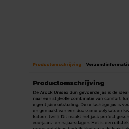
Productomschrijving
Verzendinformati
Productomschrijving
De
Arock Unisex dun gevoerde jas
is de idea
naar een stijlvolle combinatie van comfort, fun
eigentijdse uitstraling. Deze luchtige jas is v
en gemaakt van een duurzame polykatoen kwal
katoen twill). Dit maakt het jack perfect gesch
voorjaars- en najaarsdagen. Het is een uitst
representatieve bedrijfskleding in de logisti