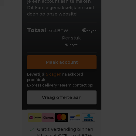
je een account aan te maken.
Dit kan je gemakkelijk en snel
doen op onze website!
Totaal
€--,--
excl.BTW
Per stuk
€ --,--
Maak account
Levertijd:
5 dagen
na akkoord
proefdruk
Express delivery?
Neem contact op!
Vraag offerte aan
check
Gratis verzending binnen
NL vanaf € 75,- excl BTW