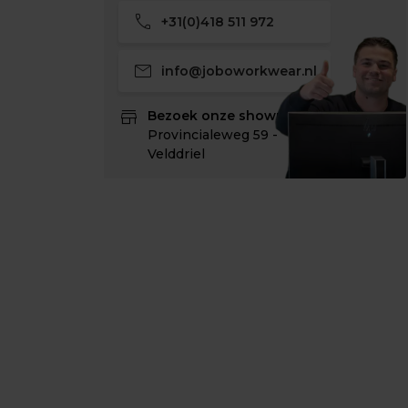
call
+31(0)418 511 972
mail
info@joboworkwear.nl
store
Bezoek onze showroom:
Provincialeweg 59 -
Velddriel