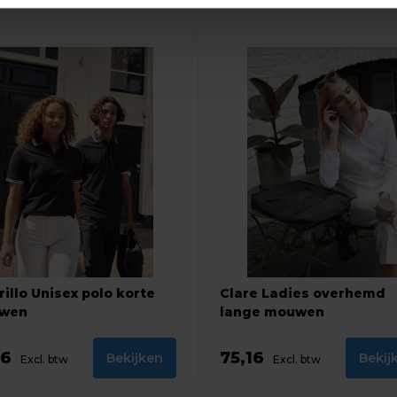
illo Unisex polo korte
Clare Ladies overhemd
wen
lange mouwen
16
75,16
Bekijken
Bekij
Excl. btw
Excl. btw