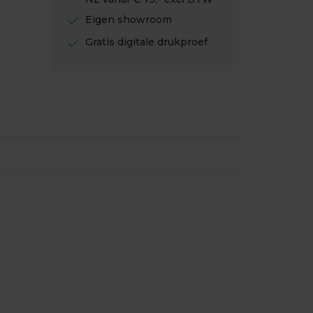
check
Eigen showroom
check
Gratis digitale drukproef