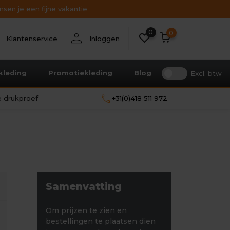
sen je een fijne vakantie
0
nt
person
0
Klantenservice
Inloggen
kleding
Promotiekleding
Blog
Excl. btw
call
le drukproef
+31(0)418 511 972
Samenvatting
Om prijzen te zien en
bestellingen te plaatsen dien