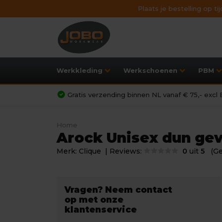
Plaats je bestelling op t
Werkkleding
Werkschoenen
PBM
Gratis verzending binnen NL vanaf € 75,- exc
Home
Arock Unisex dun gev
Merk:
Clique
| Reviews:
0
uit
5
(G
Vragen? Neem contact
op met onze
klantenservice