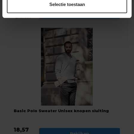
Selectie toestaan
18,57
Bekijken
Excl. btw
Basic Polo Sweater Unisex knopen sluiting
18,57
Bekijken