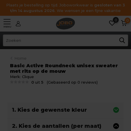
Plaats je bestelling op tijd. Joboworkwear is
gesloten van 3
t/m 14 augustus 2026
. We wensen je een fijne vakantie
0
0
MENU
Home
Basic Active Roundneck unisex sweater
met rits op de mouw
Merk:
Clique
0
uit
5
(Gebaseerd op 0 reviews)
1. Kies de gewenste kleur
2. Kies de aantallen (per maat)