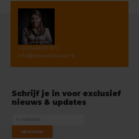
+31(0)418 511 972
info@joboworkwear.nl
Schrijf je in voor exclusief
nieuws & updates
Abonneer