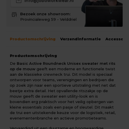
mail
info@joboworkwear.nl
store
Bezoek onze showroom:
Provincialeweg 59 - Velddriel
Productomschrijving
Verzendinformatie
Accessoir
Productomschrijving
De
Basic Active Roundneck Unisex sweater met rits
op de mouw
geeft een moderne en functionele twist
aan de klassieke crewneck trui. Dit model is speciaal
ontworpen voor teams, verenigingen en bedrijven die
op zoek zijn naar een sportieve uitstraling met net dat
beetje extra detail. Het opvallende ritszakje op de
mouw geeft de sweater een utility-look en is
bovendien erg praktisch voor het veilig opbergen van
kleine essentials zoals een pasje of sleutel. Dit maakt
de trui een uitstekende keuze voor de logistiek, retail,
evenementenbranche en actieve promotieteams.
Vervaardigd uit een duurzame en hoogwaardige