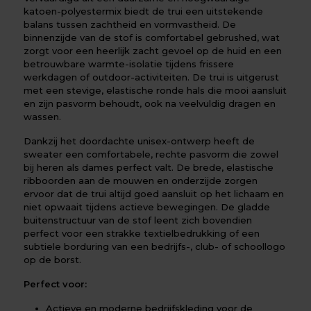
katoen-polyestermix biedt de trui een uitstekende
balans tussen zachtheid en vormvastheid. De
binnenzijde van de stof is comfortabel gebrushed, wat
zorgt voor een heerlijk zacht gevoel op de huid en een
betrouwbare warmte-isolatie tijdens frissere
werkdagen of outdoor-activiteiten. De trui is uitgerust
met een stevige, elastische ronde hals die mooi aansluit
en zijn pasvorm behoudt, ook na veelvuldig dragen en
wassen.
Dankzij het doordachte unisex-ontwerp heeft de
sweater een comfortabele, rechte pasvorm die zowel
bij heren als dames perfect valt. De brede, elastische
ribboorden aan de mouwen en onderzijde zorgen
ervoor dat de trui altijd goed aansluit op het lichaam en
niet opwaait tijdens actieve bewegingen. De gladde
buitenstructuur van de stof leent zich bovendien
perfect voor een strakke textielbedrukking of een
subtiele borduring van een bedrijfs-, club- of schoollogo
op de borst.
Perfect voor:
Actieve en moderne bedrijfskleding voor de