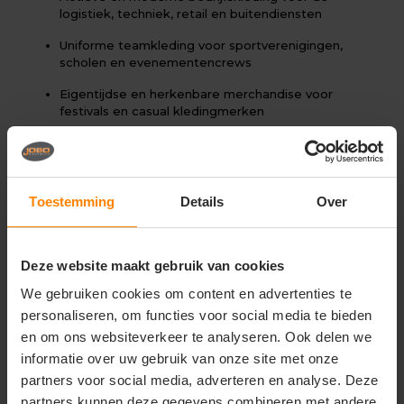
logistiek, techniek, retail en buitendiensten
Uniforme teamkleding voor sportverenigingen,
scholen en evenementencrews
Eigentijdse en herkenbare merchandise voor
festivals en casual kledingmerken
Belangrijkste kenmerken:
Materiaal:
Premium materiaalmix van katoen en
polyester met een zachte, warme binnenzijde
Toestemming
Details
Over
Design:
Klassiek crewneck-ontwerp met een
extra functioneel ritszakje op de mouw en
elastische boorden
Deze website maakt gebruik van cookies
Pasvorm:
Comfortabele unisex-pasvorm die zorgt
We gebruiken cookies om content en advertenties te
voor een sportief en universeel silhouet
personaliseren, om functies voor social media te bieden
en om ons websiteverkeer te analyseren. Ook delen we
Onderhoud:
Slijtvast en vormvast materiaal dat
speciaal is ontworpen voor frequent en intensief
informatie over uw gebruik van onze site met onze
gebruik
partners voor social media, adverteren en analyse. Deze
partners kunnen deze gegevens combineren met andere
Veredeling:
Gladde buitenstof die uitermate