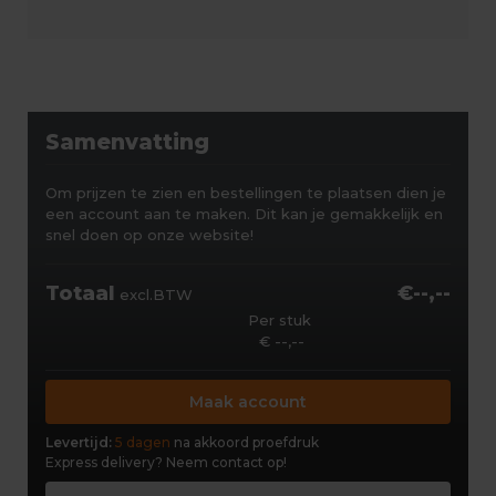
Samenvatting
Om prijzen te zien en bestellingen te plaatsen dien je
een account aan te maken. Dit kan je gemakkelijk en
snel doen op onze website!
Totaal
€--,--
excl.BTW
Per stuk
€ --,--
Maak account
Levertijd:
5 dagen
na akkoord proefdruk
Express delivery?
Neem contact op!