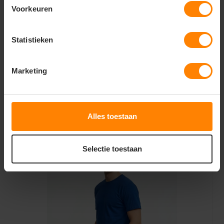
uitstraling
Voorkeuren
Duurzaamheid:
Milieubewuste materiaalkeuze,
vormvast en krimpvrij voor een langdurig intensief
gebruik
Statistieken
Veredeling:
Gladde buitenstof van topkwaliteit,
ideaal voor zowel hoogwaardig bedrukken als luxe
Marketing
borduren
Gerelateerde producten
Alles toestaan
Selectie toestaan