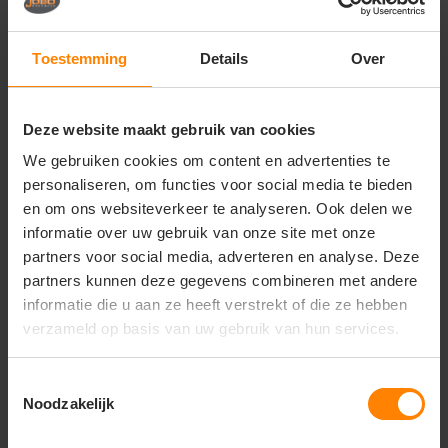
Luxe en comfortabele bedrijfskleding voor dames
in de retail, hospitality, wellness en creatieve
sector
Toestemming
Details
Over
Uniforme teamkleding voor premium
sportverenigingen, dansscholen, yoga-studio's en
scholen
Deze website maakt gebruik van cookies
We gebruiken cookies om content en advertenties te
Hoogwaardige en duurzame merchandise voor
kledingmerken, corporate events en
personaliseren, om functies voor social media te bieden
relatiegeschenken
en om ons websiteverkeer te analyseren. Ook delen we
informatie over uw gebruik van onze site met onze
Belangrijkste kenmerken:
partners voor social media, adverteren en analyse. Deze
Materiaal:
Premium materiaalmix van biologisch
partners kunnen deze gegevens combineren met andere
katoen (OC) en gerecycled polyester met een
informatie die u aan ze heeft verstrekt of die ze hebben
zachte binnenzijde
verzameld op basis van uw gebruik van hun services.
Design:
Klassiek hoodie-ontwerp met een
dubbellaagse capuchon, luxe plat koord en een
strakke kangoeroezak
Toestemmingsselectie
Noodzakelijk
Pasvorm:
Elegant getailleerde damespasvorm
voor een stijlvolle, sportieve en verzorgde