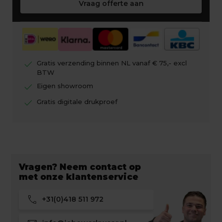
Vraag offerte aan
check
Gratis verzending binnen NL vanaf € 75,- excl
BTW
check
Eigen showroom
check
Gratis digitale drukproef
Vragen? Neem contact op
met onze klantenservice
call
+31(0)418 511 972