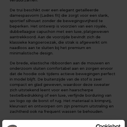
De trui beschikt over een elegant getailleerde
damespasvorm (Ladies fit) die zorgt voor een slank,
sportief silhouet zonder de bewegingsvrijheid te
beperken. Het ontwerp is voorzien van een royale,
dubbellaagse capuchon met een luxe, platgeweven
aantrekkoord. Aan de voorzijde bevindt zich de
klassieke kangoeroezak, die strak is afgewerkt om
naadloos aan te sluiten bij het premium en
minimalistische design.
De brede, elastische ribboorden aan de mouwen en
onderzoom sluiten comfortabel aan en zorgen ervoor
dat de hoodie ook tijdens actieve bewegingen perfect
in model blijft. De buitenzijde van de stof is zeer
compact en glad geweven, waardoor deze sweater
zich uitstekend leent voor een haarscherpe
textielbedrukking of een luxe, verfijnde borduring van
uw logo op de borst of rug. Het materiaal is krimpvrij,
kleurvast en ontworpen om zijn premium uitstraling en
zachtheid ook na frequent wassen te behouden.
Perfect voor: