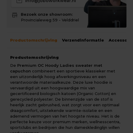
mail
info@joboworkwear.nl
store
Bezoek onze showroom:
Provincialeweg 59 - Velddriel
Productomschrijving
Verzendinformatie
Accessoir
Productomschrijving
De
Premium OC Hoody Ladies sweater met
capuchon
combineert een sportieve klassieker met
een uitzonderlijk hoog afwerkingsniveau en een
verantwoorde materiaalkeuze. Deze luxe hoodie is
vervaardigd uit een hoogwaardige mix van
gecertificeerd biologisch katoen (Organic Cotton) en
gerecycled polyester. De binnenzijde van de stof is
heerlijk zacht gebrushed, wat zorgt voor een optimaal
draagcomfort, uitstekende warmte-isolatie en een
ademend vermogen van het hoogste niveau. Het is de
perfecte keuze voor premium merken, wellnesscentra,
sportclubs en bedrijven die hun dameskledinglijn willen
verduurzamen.