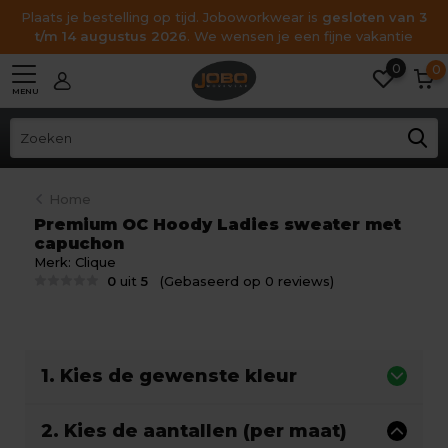
Plaats je bestelling op tijd. Joboworkwear is
gesloten van 3
t/m 14 augustus 2026
. We wensen je een fijne vakantie
0
0
MENU
Home
Premium OC Hoody Ladies sweater met
capuchon
Merk:
Clique
0
uit
5
(Gebaseerd op 0 reviews)
1. Kies de gewenste kleur
2. Kies de aantallen (per maat)