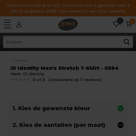
Plaats je bestelling op tijd. Joboworkwear is
gesloten van 3
t/m 14 augustus 2026
. We wensen je een fijne vakantie
0
0
MENU
Home
ID Identity Men's Stretch T-Shirt - 0594
Merk:
ID Identity
0
uit
5
(Gebaseerd op 0 reviews)
1. Kies de gewenste kleur
2. Kies de aantallen (per maat)