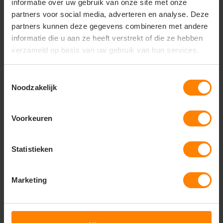
informatie over uw gebruik van onze site met onze
store
partners voor social media, adverteren en analyse. Deze
Bezoek onze showroom:
Provincialeweg 59 - Velddriel
partners kunnen deze gegevens combineren met andere
informatie die u aan ze heeft verstrekt of die ze hebben
verzameld op basis van uw gebruik van hun services.
Productomschrijving
Verzendinformatie
Accessoir
Toestemmingsselectie
Productomschrijving
Noodzakelijk
Short-sleeved T-shirt in a comfortable
cotton, quality with stretch for optimum
Voorkeuren
comfort and fit. Round neck and narrow
ribbing. Slimline model.
96 % COTTON/ 5 % ELESTANE
Statistieken
MELANGE 75 %/ COTTON / 20 %
VISCOSE/ 5 % ELESTANE
190-200 G
Marketing
GAME
S, M, L , XL, 2XL, 3XL