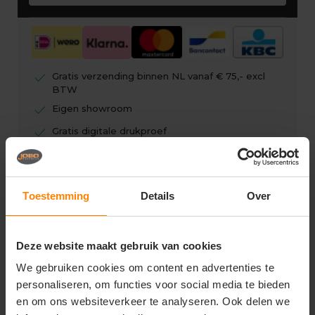
check
Gratis verzending binnen NL vanaf € 75,- excl
BTW
check
Eigen showroom
check
Gratis digitale drukproef
Toestemming
Details
Over
Vragen? Neem contact op
met onze klantenservice
Deze website maakt gebruik van cookies
call
We gebruiken cookies om content en advertenties te
+31(0)418 511 972
personaliseren, om functies voor social media te bieden
mail
en om ons websiteverkeer te analyseren. Ook delen we
info@joboworkwear.nl