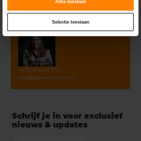
Alles toestaan
Selectie toestaan
+31(0)418 511 972
info@joboworkwear.nl
Schrijf je in voor exclusief
nieuws & updates