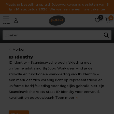
Plaats je bestelling op tijd. Joboworkwear is
gesloten van 3
t/m 14 augustus 2026
. We wensen je een fijne vakantie
0
0
MENU
Merken
ID Identity
ID Identity – Scandinavische bedrijfskleding met
uniforme uitstraling Bij Jobo Workwear vind je de
stijlvolle en functionele werkkleding van ID Identity –
een merk dat zich volledig richt op representatieve en
uniforme bedrijfskleding voor dagelijks gebruik. Met zijn
Scandinavische roots staat ID Identity voor eenvoud,
kwaliteit en betrouwbaarh
Toon meer