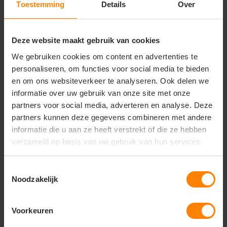
Toestemming
Details
Over
Deze website maakt gebruik van cookies
We gebruiken cookies om content en advertenties te
personaliseren, om functies voor social media te bieden
en om ons websiteverkeer te analyseren. Ook delen we
informatie over uw gebruik van onze site met onze
partners voor social media, adverteren en analyse. Deze
partners kunnen deze gegevens combineren met andere
informatie die u aan ze heeft verstrekt of die ze hebben
verzameld op basis van uw gebruik van hun services.
Toestemmingsselectie
ID Identity
ID Identity
Noodzakelijk
PRO Wear CARE men's
PRO Wear CARE men's
T-shirt - 0372
T-shirt - 0370
Voorkeuren
Met of zonder bedrukking
Gratis digitale proefdruk
Meer stuks = meer korting
Meer stuks = meer korting
Gratis digitale proefdruk
Bedrukking in eigen huis