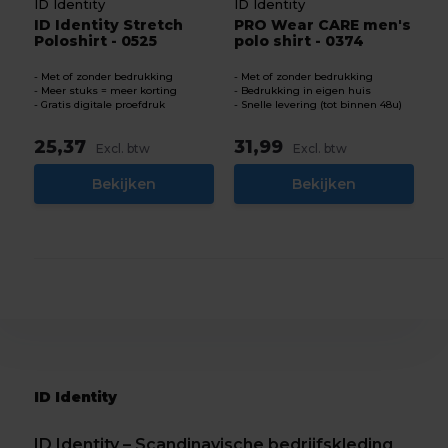
ID Identity
ID Identity
ID Identity Stretch
PRO Wear CARE men's
Poloshirt - 0525
polo shirt - 0374
Met of zonder bedrukking
Met of zonder bedrukking
Meer stuks = meer korting
Bedrukking in eigen huis
Gratis digitale proefdruk
Snelle levering (tot binnen 48u)
25,37
31,99
Excl. btw
Excl. btw
Bekijken
Bekijken
ID Identity
ID Identity – Scandinavische bedrijfskleding