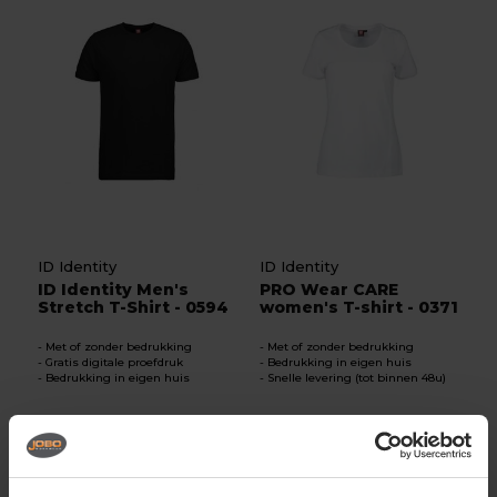
ID Identity
ID Identity
ID Identity Men's
PRO Wear CARE
Stretch T-Shirt - 0594
women's T-shirt - 0371
Met of zonder bedrukking
Met of zonder bedrukking
Gratis digitale proefdruk
Bedrukking in eigen huis
Bedrukking in eigen huis
Snelle levering (tot binnen 48u)
14,74
16,62
Excl. btw
Excl. btw
Bekijken
Bekijken