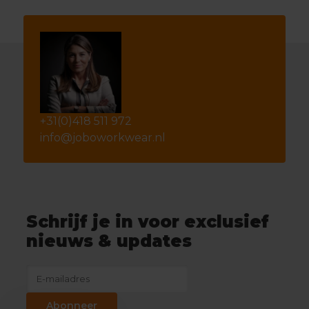
+31(0)418 511 972
info@joboworkwear.nl
Schrijf je in voor exclusief
nieuws & updates
Abonneer