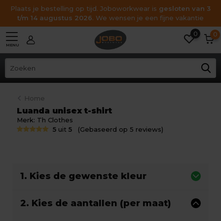
Plaats je bestelling op tijd. Joboworkwear is
gesloten van 3
t/m 14 augustus 2026
. We wensen je een fijne vakantie
0
0
MENU
Home
Luanda unisex t-shirt
Merk:
Th Clothes
5
uit
5
(Gebaseerd op 5 reviews)
1. Kies de gewenste kleur
2. Kies de aantallen (per maat)