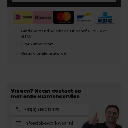
check
Gratis verzending binnen NL vanaf € 75,- excl
BTW
check
Eigen showroom
check
Gratis digitale drukproef
Vragen? Neem contact op
met onze klantenservice
call
+31(0)418 511 972
mail
info@joboworkwear.nl