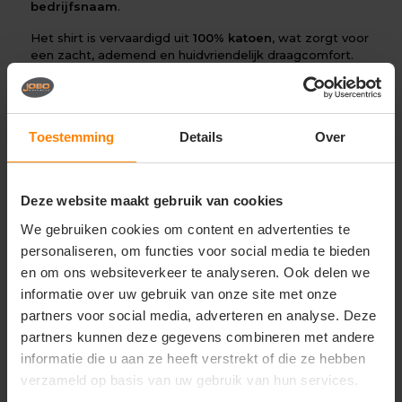
bedrijfsnaam
.
Het shirt is vervaardigd uit
100% katoen
, wat zorgt voor
een zacht, ademend en huidvriendelijk draagcomfort.
Met een
stofgewicht van 150 g/m²
is het shirt licht en
comfortabel, maar tegelijkertijd stevig genoeg voor
dagelijks en intensief gebruik.
Toestemming
Details
Over
Dankzij de natuurlijke katoenvezels heeft het shirt een
mooie, egale structuur. Hierdoor is het uitermate
geschikt voor zowel
bedrukking als borduring
, waarbij
logo’s en ontwerpen scherp en professioneel tot hun
Deze website maakt gebruik van cookies
recht komen. Bovendien blijft het shirt langdurig mooi
door de
vorm- en kleurvaste kwaliteit
, zelfs na
We gebruiken cookies om content en advertenties te
veelvuldig wassen.
personaliseren, om functies voor social media te bieden
De moderne pasvorm (modern fit) zorgt voor een nette
en om ons websiteverkeer te analyseren. Ook delen we
en representatieve uitstraling, terwijl het ademende
informatie over uw gebruik van onze site met onze
karakter van katoen bijdraagt aan extra draagcomfort
partners voor social media, adverteren en analyse. Deze
tijdens werkzaamheden. Dit maakt het Luanda shirt
partners kunnen deze gegevens combineren met andere
een uitstekende keuze voor onder andere logistiek,
horeca, retail en kantooromgevingen.
informatie die u aan ze heeft verstrekt of die ze hebben
verzameld op basis van uw gebruik van hun services.
Perfect voor: