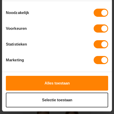
Bedrijfskleding met logo
Toestemmingsselectie
Bedrukte of geborduurde shirts
Noodzakelijk
Promotiekleding en teams
Belangrijkste kenmerken:
Voorkeuren
Ideaal voor bedrukken en borduren
Materiaal:
100% katoen
Stofgewicht:
150 g/m²
(licht en ademend)
Statistieken
Zachte en comfortabele kwaliteit
Ademend en huidvriendelijk
Vorm- en kleurvast
Marketing
Moderne pasvorm (modern fit)
Unisex model
Ronde hals
Duurzame afwerking
Alles toestaan
Gerelateerde producten
Selectie toestaan